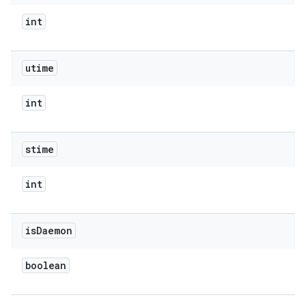
int
utime
int
stime
int
is
Daemon
boolean