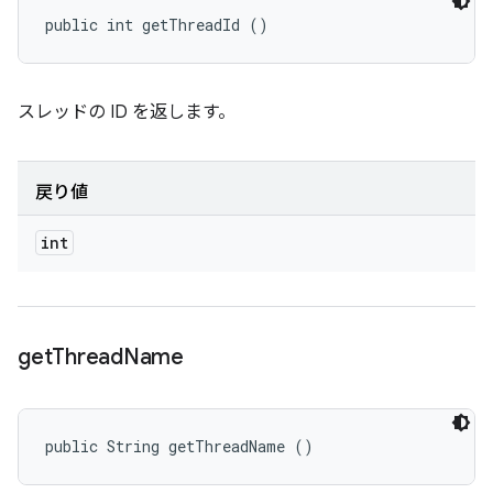
public int getThreadId ()
スレッドの ID を返します。
戻り値
int
get
Thread
Name
public String getThreadName ()