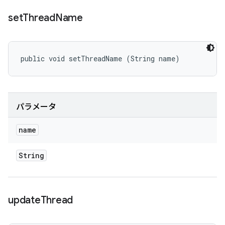
set
Thread
Name
public void setThreadName (String name)
パラメータ
name
String
update
Thread