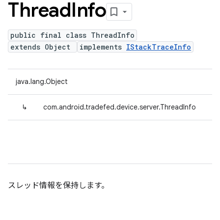
Thread
Info
public final class ThreadInfo
extends Object
implements
IStackTraceInfo
java.lang.Object
↳
com.android.tradefed.device.server.ThreadInfo
スレッド情報を保持します。