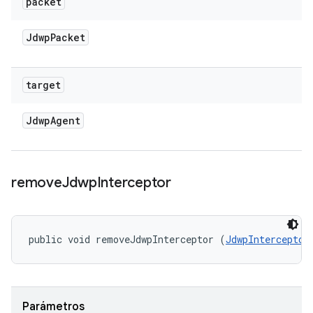
packet
Jdwp
Packet
target
Jdwp
Agent
remove
Jdwp
Interceptor
public void removeJdwpInterceptor (
JdwpInterceptor
Parámetros