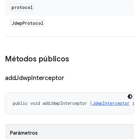
protocol
Jdwp
Protocol
Métodos públicos
add
Jdwp
Interceptor
public void addJdwpInterceptor (
JdwpInterceptor
 in
Parámetros