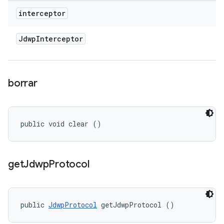
interceptor
Jdwp
Interceptor
borrar
public void clear ()
get
Jdwp
Protocol
public 
JdwpProtocol
 getJdwpProtocol ()