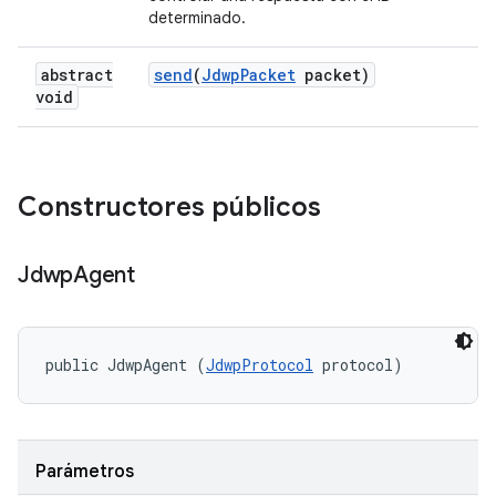
determinado.
abstract
send
(
Jdwp
Packet
packet)
void
Constructores públicos
Jdwp
Agent
public JdwpAgent (
JdwpProtocol
 protocol)
Parámetros