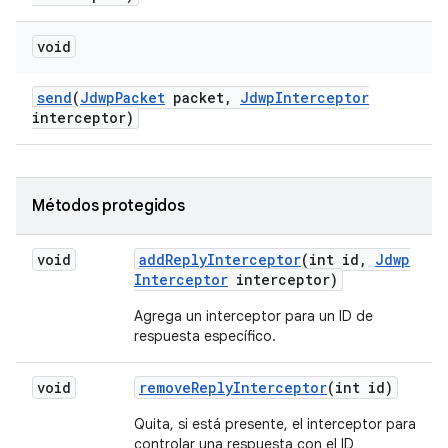
void
send
(
Jdwp
Packet
packet
,
Jdwp
Interceptor
interceptor)
Métodos protegidos
void
add
Reply
Interceptor
(int id
,
Jdwp
Interceptor
interceptor)
Agrega un interceptor para un ID de
respuesta específico.
void
remove
Reply
Interceptor
(int id)
Quita, si está presente, el interceptor para
controlar una respuesta con el ID