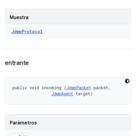
Muestra
Jdwp
Protocol
entrante
public void incoming (
JdwpPacket
 packet, 

JdwpAgent
 target)
Parámetros