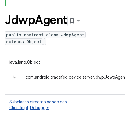
Jdwp
Agent
public abstract class JdwpAgent
extends Object
java.lang.Object
↳
com.android.tradefed.device.server.jdwp.JdwpAgent
Subclases directas conocidas
ClientImpl
,
Debugger