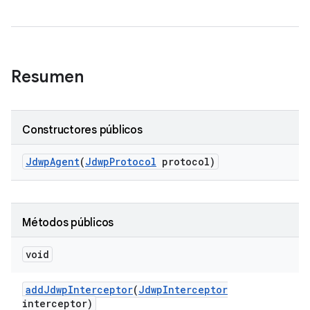
Resumen
Constructores públicos
Jdwp
Agent
(
Jdwp
Protocol
protocol)
Métodos públicos
void
add
Jdwp
Interceptor
(
Jdwp
Interceptor
interceptor)