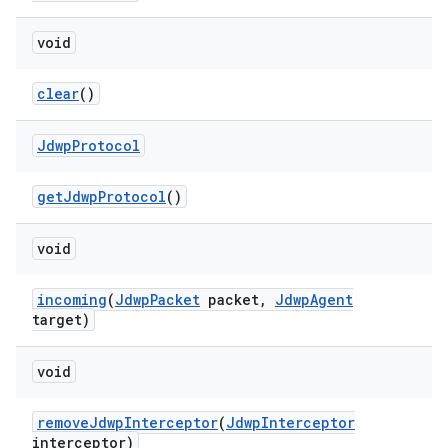
void
clear
()
Jdwp
Protocol
get
Jdwp
Protocol
()
void
incoming
(
Jdwp
Packet
packet
,
Jdwp
Agent
target)
void
remove
Jdwp
Interceptor
(
Jdwp
Interceptor
interceptor)