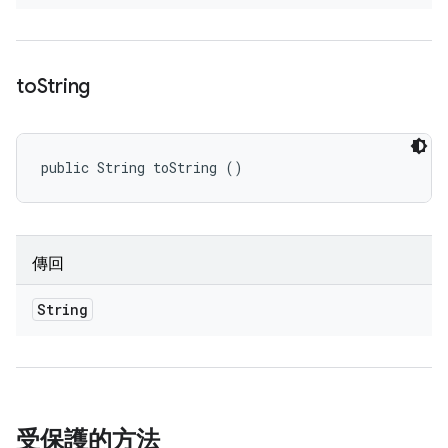
to
String
public String toString ()
傳回
String
受保護的方法