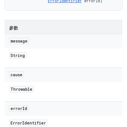
ErrorIdentifier
 errorId)
參數
message
String
cause
Throwable
error
Id
Error
Identifier