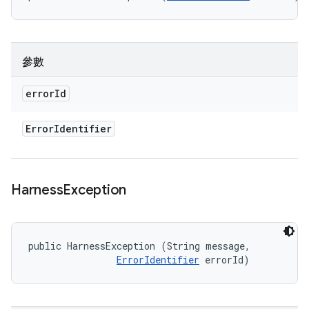
參數
error
Id
Error
Identifier
Harness
Exception
public HarnessException (String message, 

ErrorIdentifier
 errorId)