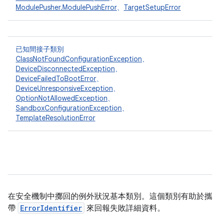
ModulePusher.ModulePushError
、
TargetSetupError
已知間接子類別
ClassNotFoundConfigurationException
、
DeviceDisconnectedException
、
DeviceFailedToBootError
、
DeviceUnresponsiveException
、
OptionNotAllowedException
、
SandboxConfigurationException
、
TemplateResolutionError
在安全機制中擲回的例外狀況基本類別。這個類別有助於攜
帶
ErrorIdentifier
來回報失敗詳細資料。