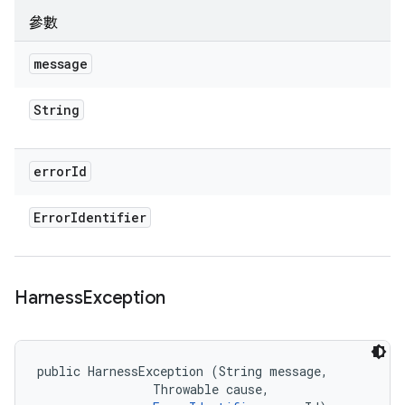
參數
message
String
error
Id
Error
Identifier
Harness
Exception
public HarnessException (String message, 

                Throwable cause, 
