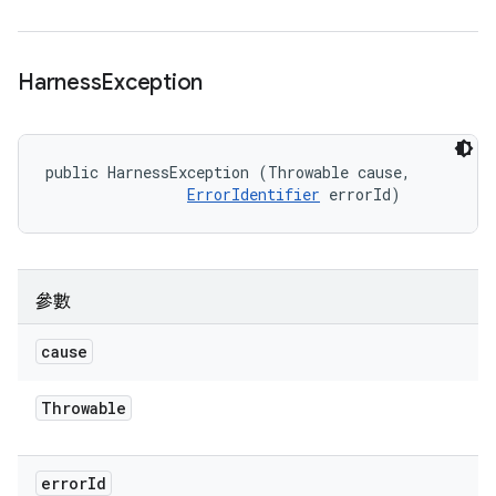
Harness
Exception
public HarnessException (Throwable cause, 

ErrorIdentifier
 errorId)
參數
cause
Throwable
error
Id