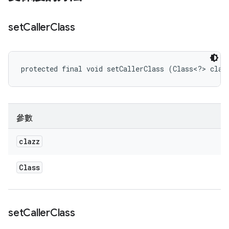
set
Caller
Class
protected final void setCallerClass (Class<?> claz
參數
clazz
Class
set
Caller
Class