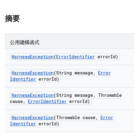
摘要
公用建構函式
Harness
Exception
(
Error
Identifier
error
Id)
Harness
Exception
(String message
,
Error
Identifier
error
Id)
Harness
Exception
(String message
,
Throwable
cause
,
Error
Identifier
error
Id)
Harness
Exception
(Throwable cause
,
Error
Identifier
error
Id)