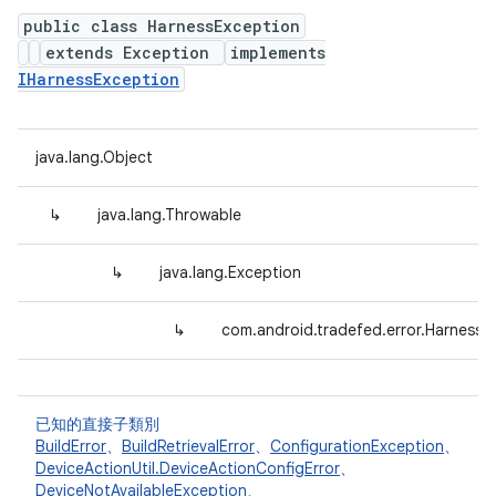
public class HarnessException
extends Exception
implements
IHarnessException
java.lang.Object
↳
java.lang.Throwable
↳
java.lang.Exception
↳
com.android.tradefed.error.HarnessE
已知的直接子類別
BuildError
、
BuildRetrievalError
、
ConfigurationException
、
DeviceActionUtil.DeviceActionConfigError
、
DeviceNotAvailableException
、