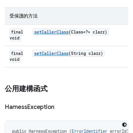
受保護的方法
final
set
Caller
Class
(Class<?> clazz)
void
final
set
Caller
Class
(String clazz)
void
公用建構函式
Harness
Exception
public HarnessException (
ErrorIdentifier
 errorId)