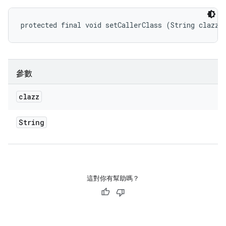
protected final void setCallerClass (String clazz)
參數
clazz
String
這對你有幫助嗎？