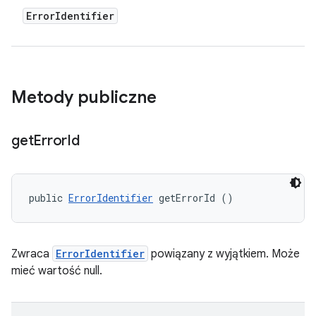
Error
Identifier
Metody publiczne
get
Error
Id
public 
ErrorIdentifier
 getErrorId ()
Zwraca
ErrorIdentifier
powiązany z wyjątkiem. Może
mieć wartość null.