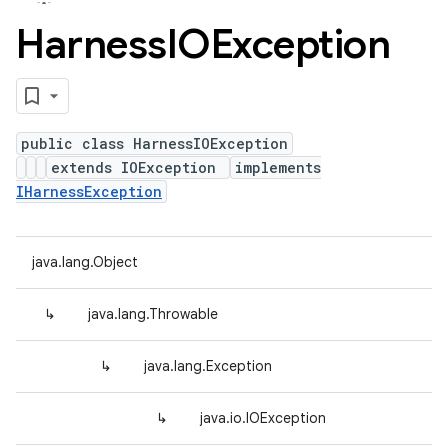
Harness
IOException
public class HarnessIOException
extends IOException
implements
IHarnessException
java.lang.Object
↳
java.lang.Throwable
↳
java.lang.Exception
↳
java.io.IOException