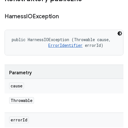
Harness
IOException
public HarnessIOException (Throwable cause, 

ErrorIdentifier
 errorId)
Parametry
cause
Throwable
error
Id