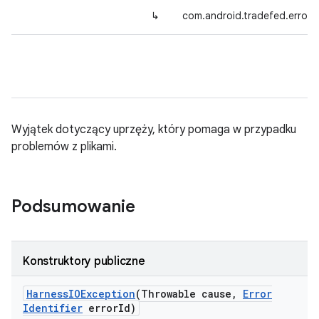
↳
com.android.tradefed.error.
Wyjątek dotyczący uprzęży, który pomaga w przypadku
problemów z plikami.
Podsumowanie
Konstruktory publiczne
Harness
IOException
(Throwable cause
,
Error
Identifier
error
Id)