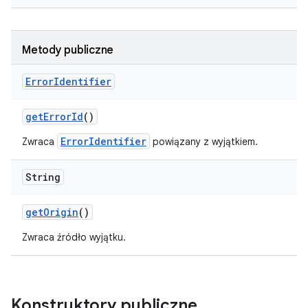
Metody publiczne
Error
Identifier
get
Error
Id
()
ErrorIdentifier
Zwraca
powiązany z wyjątkiem.
String
get
Origin
()
Zwraca źródło wyjątku.
Konstruktory publiczne