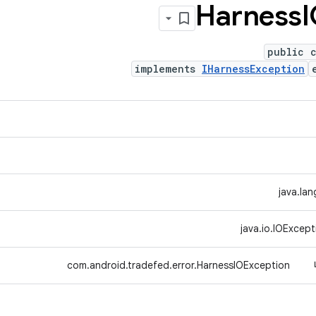
Harness
I
public c
implements
IHarnessException
java.la
java.io.IOExcept
com.android.tradefed.error.HarnessIOException