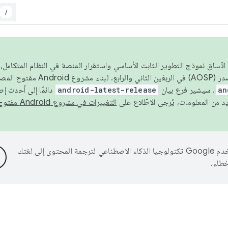
/
 عام 2026، ولضمان اتّساق نموذج التطوير الثابت الأساسي واستقرار المنصة في النظام المت
an
. سيشير فرع بيان
android-latest-release
دائمًا إلى أحدث إ
التغييرات في مشروع Android مفتوح المصدر
تستخدم Google تكنولوجيا الذكاء الاصطناعي لترجمة المحتوى إلى لغتك
خطاء.