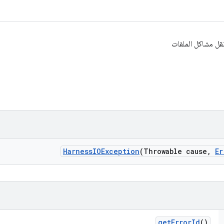
Harness
IOException
(Throwable cause
,
Er
get
Error
Id
()