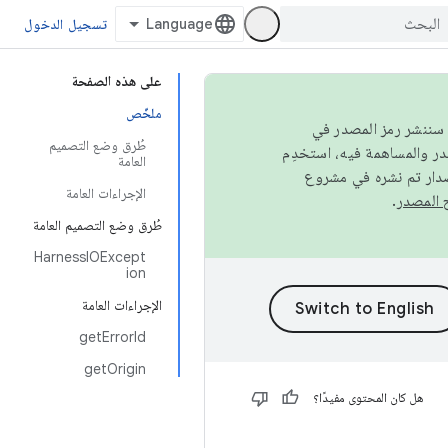
تسجيل الدخول
على هذه الصفحة
ملخّص
كامل، سننشر رمز المصدر في
طُرق وضع التصميم
العامة
صدار تم نشره في مشروع
الإجراءات العامة
.
طُرق وضع التصميم العامة
HarnessIOExcept
ion
الإجراءات العامة
getErrorId
getOrigin
هل كان المحتوى مفيدًا؟