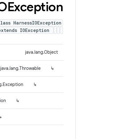
OException
lass HarnessIOException
extends IOException
java.lang.Object
java.lang.Throwable
↳
ng.Exception
↳
ion
↳
↳