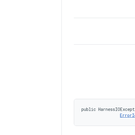
public HarnessIOExcept
ErrorI