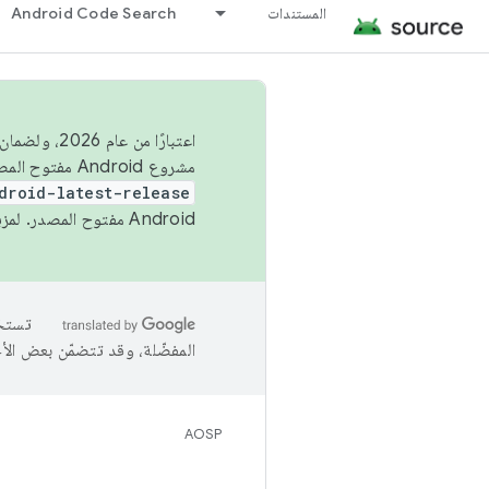
المستندات
Android Code Search
اعتبارًا من
مشروع Android مفتوح المصدر (AOSP) في الربعَين الثاني والرابع. لبناء مشروع Android مفتوح المصدر والمساهمة فيه، استخدِم
droid-latest-release
Android مفتوح المصدر. لمزيد من المعلومات، يُرجى الاطّلاع على
المفضّلة، وقد تتضمّن بعض الأ
AOSP