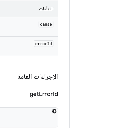
المعلَمات
cause
error
Id
الإجراءات العامة
get
Error
Id