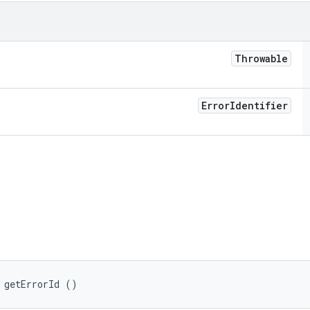
Throwable
Error
Identifier
 getErrorId ()