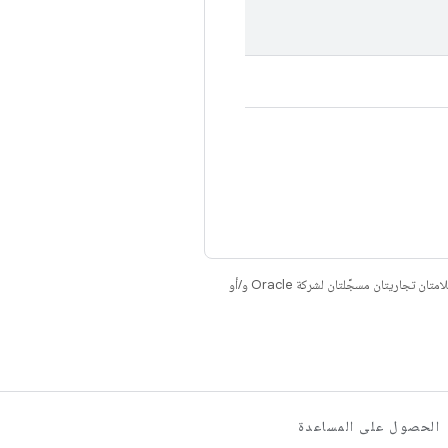
. إنّ Java وOpenJDK هما علامتان تجاريتان مسجَّلتان لشركة Oracle و/أو
الحصول على المساعدة