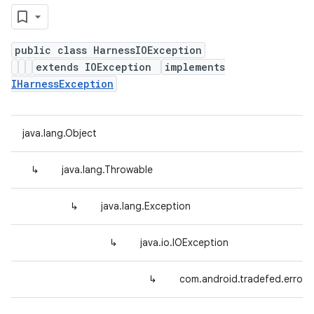
public class HarnessIOException
extends IOException
implements
IHarnessException
java.lang.Object
↳
java.lang.Throwable
↳
java.lang.Exception
↳
java.io.IOException
↳
com.android.tradefed.error.