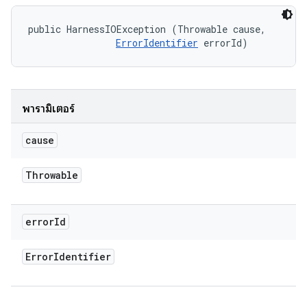
public HarnessIOException (Throwable cause, 

ErrorIdentifier
 errorId)
พารามิเตอร์
cause
Throwable
error
Id
Error
Identifier