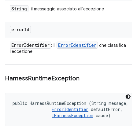
String
: il messaggio associato all'eccezione
error
Id
Error
Identifier
Error
Identifier
: Il
che classifica
l'eccezione.
Harness
Runtime
Exception
public HarnessRuntimeException (String message, 

ErrorIdentifier
 defaultError, 

IHarnessException
 cause)