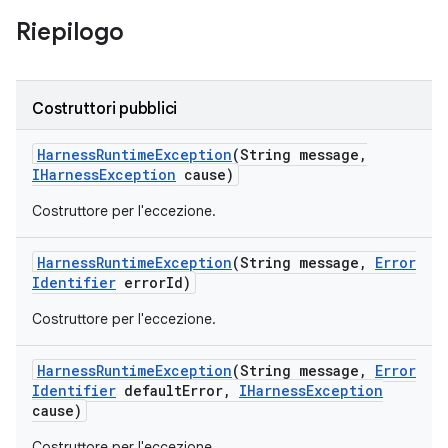
Riepilogo
Costruttori pubblici
Harness
Runtime
Exception
(String message
,
IHarness
Exception
cause)
Costruttore per l'eccezione.
Harness
Runtime
Exception
(String message
,
Error
Identifier
error
Id)
Costruttore per l'eccezione.
Harness
Runtime
Exception
(String message
,
Error
Identifier
default
Error
,
IHarness
Exception
cause)
Costruttore per l'eccezione.