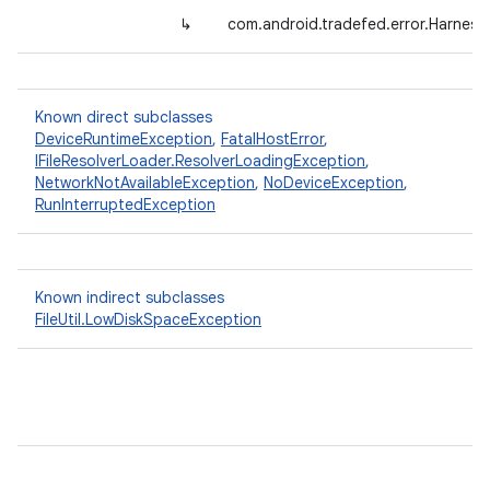
↳
com.android.tradefed.error.Harnes
Known direct subclasses
DeviceRuntimeException
,
FatalHostError
,
IFileResolverLoader.ResolverLoadingException
,
NetworkNotAvailableException
,
NoDeviceException
,
RunInterruptedException
Known indirect subclasses
FileUtil.LowDiskSpaceException