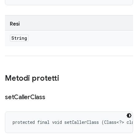
Resi
String
Metodi protetti
set
Caller
Class
protected final void setCallerClass (Class<?> claz