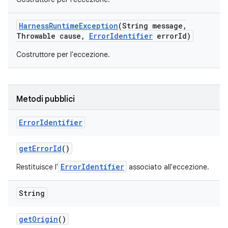
Harness
Runtime
Exception
(String message
,
Throwable cause
,
Error
Identifier
error
Id)
Costruttore per l'eccezione.
Metodi pubblici
Error
Identifier
get
Error
Id
()
ErrorIdentifier
Restituisce l'
associato all'eccezione.
String
get
Origin
()