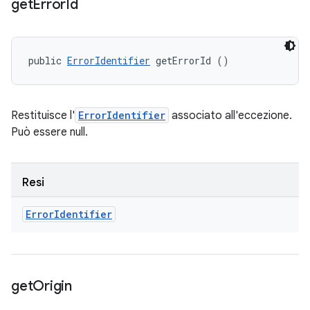
get
Error
Id
public 
ErrorIdentifier
 getErrorId ()
Restituisce l'
ErrorIdentifier
associato all'eccezione.
Può essere null.
Resi
Error
Identifier
get
Origin