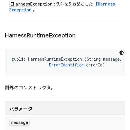
IHarness
Exception
IHarness
: 例外を引き起こした
Exception
。
Harness
Runtime
Exception
public HarnessRuntimeException (String message, 

ErrorIdentifier
 errorId)
例外のコンストラクタ。
パラメータ
message