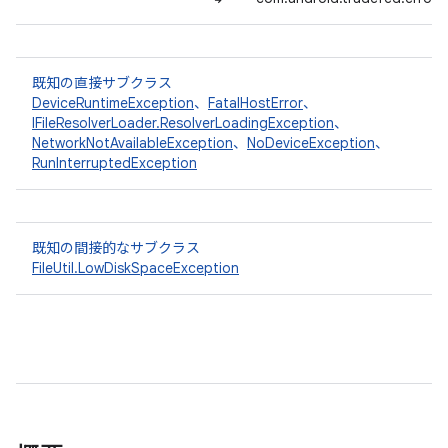
既知の直接サブクラス
DeviceRuntimeException
、
FatalHostError
、
IFileResolverLoader.ResolverLoadingException
、
NetworkNotAvailableException
、
NoDeviceException
、
RunInterruptedException
既知の間接的なサブクラス
FileUtil.LowDiskSpaceException