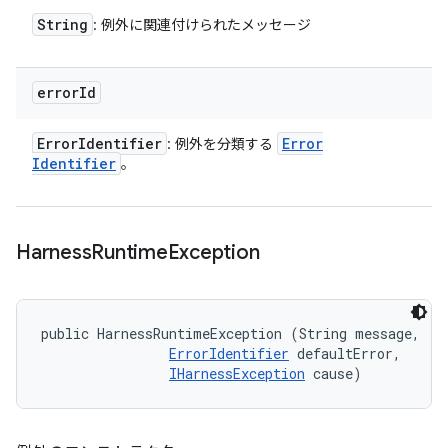
String
: 例外に関連付けられたメッセージ
error
Id
Error
Identifier
Error
: 例外を分類する
Identifier
。
Harness
Runtime
Exception
public HarnessRuntimeException (String message, 

ErrorIdentifier
 defaultError, 

IHarnessException
 cause)