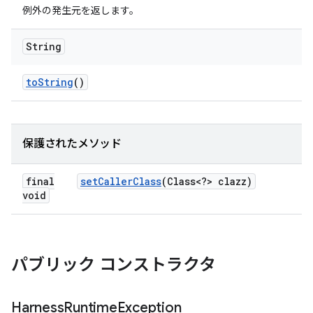
例外の発生元を返します。
String
to
String
()
保護されたメソッド
final
set
Caller
Class
(Class<?> clazz)
void
パブリック コンストラクタ
Harness
Runtime
Exception