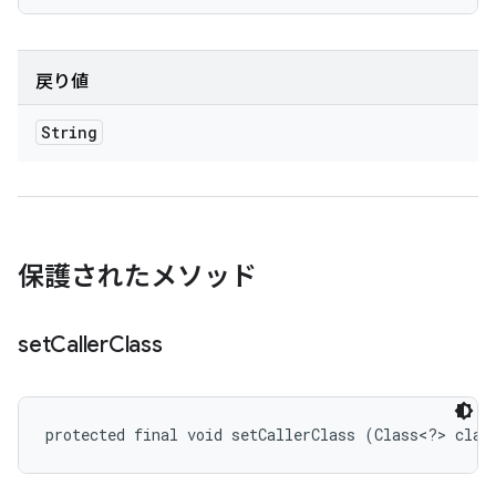
戻り値
String
保護されたメソッド
set
Caller
Class
protected final void setCallerClass (Class<?> claz