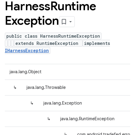
Harness
Runtime
Exception
public class HarnessRuntimeException
extends RuntimeException
implements
IHarnessException
java.lang.Object
↳
java.lang.Throwable
↳
java.lang.Exception
↳
java.lang.RuntimeException
↳
com.android.tradefed.error.