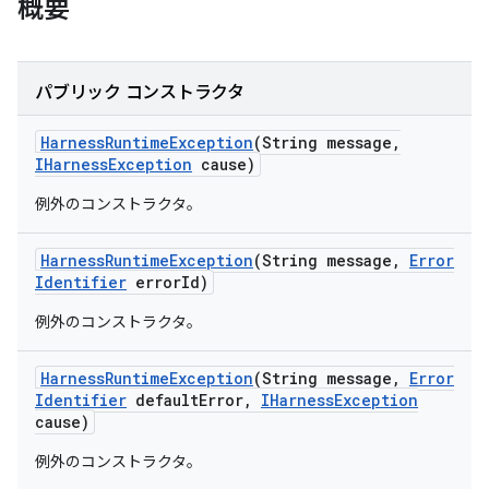
概要
パブリック コンストラクタ
Harness
Runtime
Exception
(String message
,
IHarness
Exception
cause)
例外のコンストラクタ。
Harness
Runtime
Exception
(String message
,
Error
Identifier
error
Id)
例外のコンストラクタ。
Harness
Runtime
Exception
(String message
,
Error
Identifier
default
Error
,
IHarness
Exception
cause)
例外のコンストラクタ。