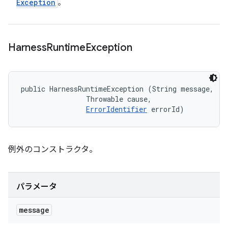
Exception
。
Harness
Runtime
Exception
public HarnessRuntimeException (String message, 

                Throwable cause, 

ErrorIdentifier
 errorId)
例外のコンストラクタ。
パラメータ
message