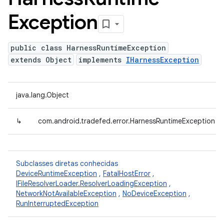
Exception
public class HarnessRuntimeException
extends Object
implements
IHarnessException
java.lang.Object
↳
com.android.tradefed.error.HarnessRuntimeException
Subclasses diretas conhecidas
DeviceRuntimeException
,
FatalHostError
,
IFileResolverLoader.ResolverLoadingException
,
NetworkNotAvailableException
,
NoDeviceException
,
RunInterruptedException