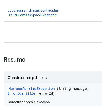
Subclasses indiretas conhecidas
FileUtil.LowDiskSpaceException
Resumo
Construtores públicos
Harness
Runtime
Exception
(String message
,
Error
Identifier
error
Id)
Construtor para a exceção.