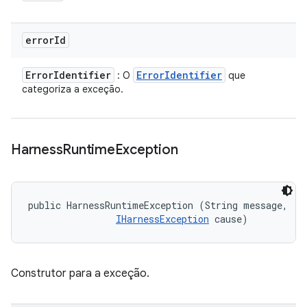
error
Id
Error
Identifier
Error
Identifier
: O
que
categoriza a exceção.
Harness
Runtime
Exception
public HarnessRuntimeException (String message, 

IHarnessException
 cause)
Construtor para a exceção.