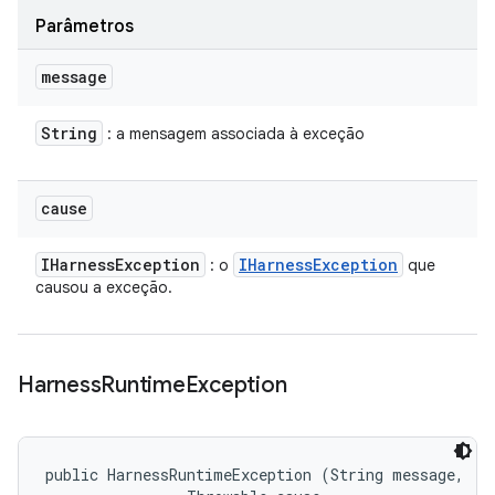
Parâmetros
message
String
: a mensagem associada à exceção
cause
IHarness
Exception
IHarness
Exception
: o
que
causou a exceção.
Harness
Runtime
Exception
public HarnessRuntimeException (String message, 
