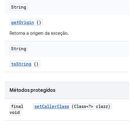
String
get
Origin
()
Retorna a origem da exceção.
String
to
String
()
Métodos protegidos
final
set
Caller
Class
(Class<?> clazz)
void