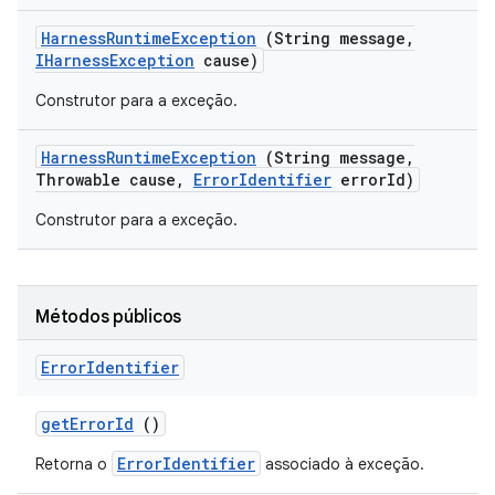
Harness
Runtime
Exception
(String message
,
IHarness
Exception
cause)
Construtor para a exceção.
Harness
Runtime
Exception
(String message
,
Throwable cause
,
Error
Identifier
error
Id)
Construtor para a exceção.
Métodos públicos
Error
Identifier
get
Error
Id
()
ErrorIdentifier
Retorna o
associado à exceção.