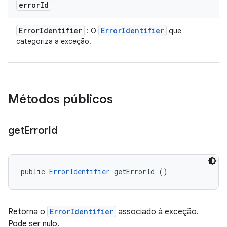
error
Id
Error
Identifier
Error
Identifier
: O
que
categoriza a exceção.
Métodos públicos
get
Error
Id
public 
ErrorIdentifier
 getErrorId ()
Retorna o
ErrorIdentifier
associado à exceção.
Pode ser nulo.