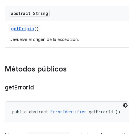
abstract String
get
Origin
()
Devuelve el origen de la excepción.
Métodos públicos
get
Error
Id
public abstract 
ErrorIdentifier
 getErrorId ()