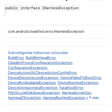
public interface IHarnessException
com.android.tradefed.error.IHarnessException
Subcategorías indirectas conocidas
BuildError
,
BuildRetrievalError
,
ClassNotFoundConfigurationException
,
ConfigurationException
,
DeviceActionUtil.DeviceActionConfigError
,
DeviceDisconnectedException
,
DeviceFailedToBootError
,
DeviceNotAvailableException
,
DeviceRuntimeException
,
DeviceUnresponsiveException
,
FatalHostError
,
FileUtil.LowDiskSpaceException
,
HarnessException
,
HarnessIOException
,
HarnessRuntimeException
y 9 más.