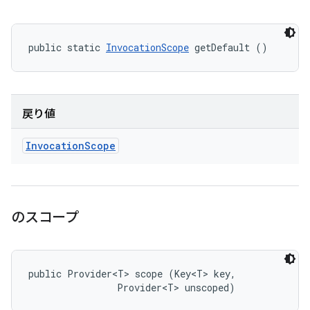
public static 
InvocationScope
 getDefault ()
戻り値
Invocation
Scope
のスコープ
public Provider<T> scope (Key<T> key, 

                Provider<T> unscoped)