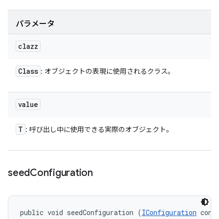
パラメータ
clazz
Class
: オブジェクトの表現に使用されるクラス。
value
T
: 呼び出し中に使用できる実際のオブジェクト。
seed
Configuration
public void seedConfiguration (
IConfiguration
 conf