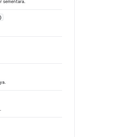
er sementara.
)
ya.
.