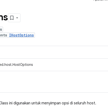
ns
s
ents
IHostOptions
ed.host.HostOptions
lass ini digunakan untuk menyimpan opsi di seluruh host.