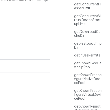
getConcurrentFl
asherLimit
getConcurrentVi
rtualDeviceStart
upLimit
getDownloadCa
cheDir
getFastbootTmp
Dir
getInUsePermits
getKnownGceDe
viceIpPool
getKnownPrecon
figureNativeDevi
cePool
getKnownPrecon
figureVirtualDevi
cePool
getKnownRemot