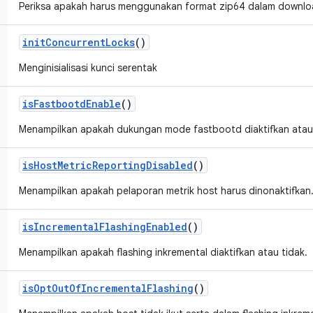
Periksa apakah harus menggunakan format zip64 dalam downloa
init
Concurrent
Locks
()
Menginisialisasi kunci serentak
is
Fastbootd
Enable
()
Menampilkan apakah dukungan mode fastbootd diaktifkan atau 
is
Host
Metric
Reporting
Disabled
()
Menampilkan apakah pelaporan metrik host harus dinonaktifkan
is
Incremental
Flashing
Enabled
()
Menampilkan apakah flashing inkremental diaktifkan atau tidak.
is
Opt
Out
Of
Incremental
Flashing
()