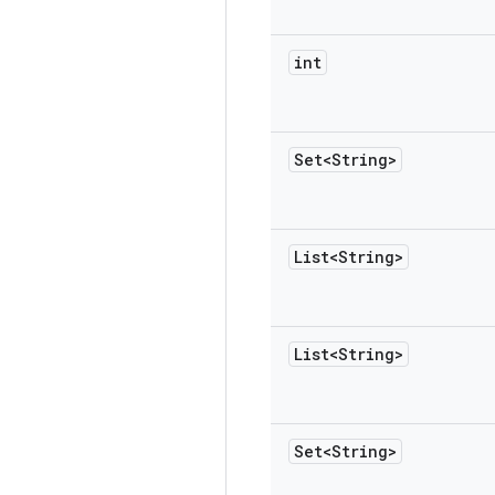
int
Set<String>
List<String>
List<String>
Set<String>