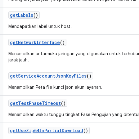
get
Labels
()
Mendapatkan label untuk host.
get
Network
Interface
()
Menampilkan antarmuka jaringan yang digunakan untuk terhubu
jarak jauh.
get
Service
Account
Json
Key
Files
()
Menampilkan Peta file kunci json akun layanan.
get
Test
Phase
Timeout
()
Menampilkan waktu tunggu tingkat Fase Pengujian yang ditentu
get
Use
Zip64In
Partial
Download
()