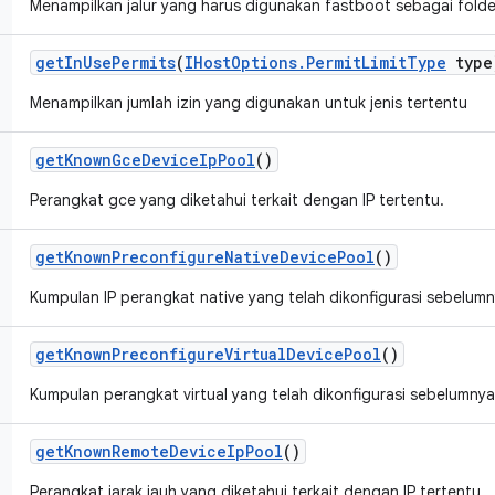
Menampilkan jalur yang harus digunakan fastboot sebagai fold
get
In
Use
Permits
(
IHost
Options
.
Permit
Limit
Type
type
Menampilkan jumlah izin yang digunakan untuk jenis tertentu
get
Known
Gce
Device
Ip
Pool
()
Perangkat gce yang diketahui terkait dengan IP tertentu.
get
Known
Preconfigure
Native
Device
Pool
()
Kumpulan IP perangkat native yang telah dikonfigurasi sebelumn
get
Known
Preconfigure
Virtual
Device
Pool
()
Kumpulan perangkat virtual yang telah dikonfigurasi sebelumnya
get
Known
Remote
Device
Ip
Pool
()
Perangkat jarak jauh yang diketahui terkait dengan IP tertentu.