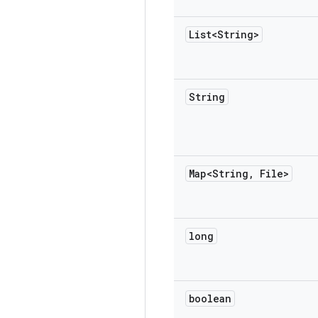
List<String>
String
Map<String
,
File>
long
boolean