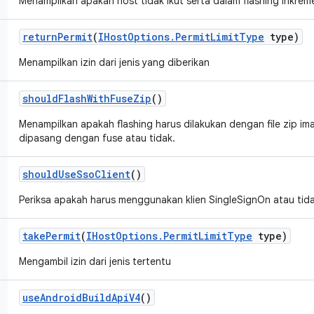
Menampilkan apakah host tidak ikut serta dalam flashing inkreme
return
Permit
(
IHost
Options
.
Permit
Limit
Type
type)
Menampilkan izin dari jenis yang diberikan
should
Flash
With
Fuse
Zip
()
Menampilkan apakah flashing harus dilakukan dengan file zip i
dipasang dengan fuse atau tidak.
should
Use
Sso
Client
()
Periksa apakah harus menggunakan klien SingleSignOn atau tida
take
Permit
(
IHost
Options
.
Permit
Limit
Type
type)
Mengambil izin dari jenis tertentu
use
Android
Build
Api
V4
()