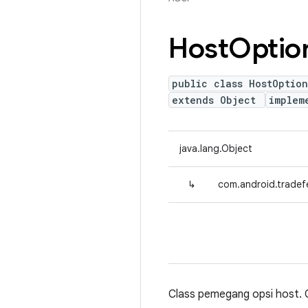
Host
Optio
public class HostOption
extends Object
implem
java.lang.Object
↳
com.android.tradef
Class pemegang opsi host. C