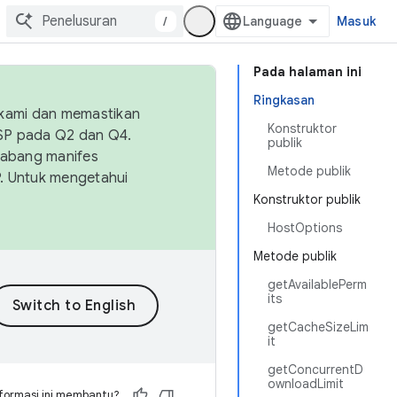
/
Masuk
Pada halaman ini
Ringkasan
 kami dan memastikan
Konstruktor
OSP pada Q2 dan Q4.
publik
Cabang manifes
Metode publik
SP. Untuk mengetahui
Konstruktor publik
HostOptions
Metode publik
getAvailablePerm
its
getCacheSizeLim
it
getConcurrentD
ownloadLimit
formasi ini membantu?