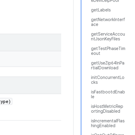
eDeviceIpPool
getLabels
getNetworkInterf
ace
getServiceAccou
ntJsonKeyFiles
getTestPhaseTim
eout
getUseZip64InPa
rtialDownload
initConcurrentLo
cks
isFastbootdEnab
le
ype)
isHostMetricRep
ortingDisabled
isIncrementalFlas
hingEnabled