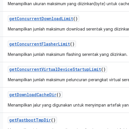
Menampilkan ukuran maksimum yang diizinkan(byte) untuk cache f
get
Concurrent
Download
Limit
()
Menampilkan jumlah maksimum download serentak yang diizinka
get
Concurrent
Flasher
Limit
()
Menampilkan jumlah maksimum flashing serentak yang diizinkan.
get
Concurrent
Virtual
Device
Startup
Limit
()
Menampilkan jumlah maksimum peluncuran perangkat virtual sere
get
Download
Cache
Dir
()
Menampilkan jalur yang digunakan untuk menyimpan artefak ya
get
Fastboot
Tmp
Dir
()