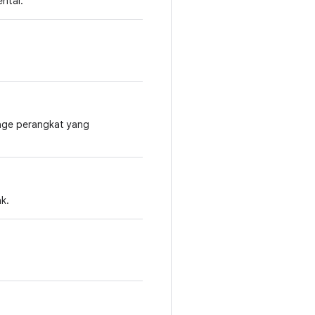
ntal.
mage perangkat yang
k.