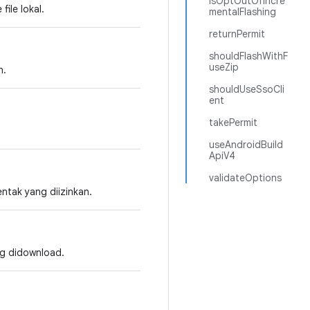
isOptOutOfIncre
ile lokal.
mentalFlashing
returnPermit
shouldFlashWithF
useZip
n.
shouldUseSsoCli
ent
takePermit
useAndroidBuild
ApiV4
validateOptions
ntak yang diizinkan.
ng didownload.