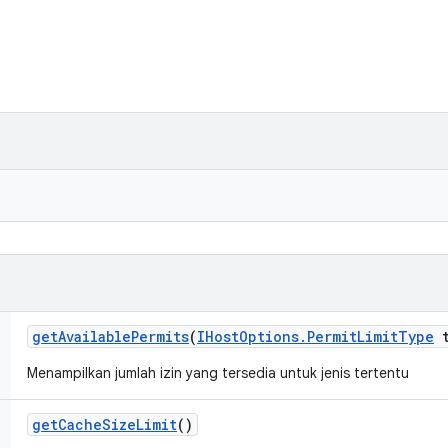
get
Available
Permits
(
IHost
Options
.
Permit
Limit
Type
t
Menampilkan jumlah izin yang tersedia untuk jenis tertentu
get
Cache
Size
Limit
()