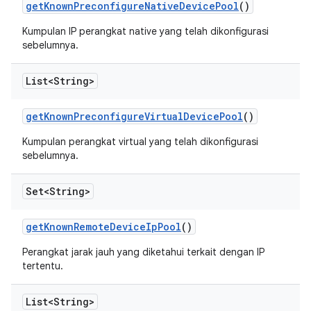
get
Known
Preconfigure
Native
Device
Pool
()
Kumpulan IP perangkat native yang telah dikonfigurasi
sebelumnya.
List<String>
get
Known
Preconfigure
Virtual
Device
Pool
()
Kumpulan perangkat virtual yang telah dikonfigurasi
sebelumnya.
Set<String>
get
Known
Remote
Device
Ip
Pool
()
Perangkat jarak jauh yang diketahui terkait dengan IP
tertentu.
List<String>