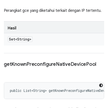
Perangkat gce yang diketahui terkait dengan IP tertentu.
Hasil
Set<String>
get
Known
Preconfigure
Native
Device
Pool
public List<String> getKnownPreconfigureNativeDevi