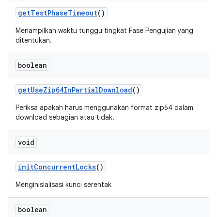
get
Test
Phase
Timeout
()
Menampilkan waktu tunggu tingkat Fase Pengujian yang
ditentukan.
boolean
get
Use
Zip64In
Partial
Download
()
Periksa apakah harus menggunakan format zip64 dalam
download sebagian atau tidak.
void
init
Concurrent
Locks
()
Menginisialisasi kunci serentak
boolean