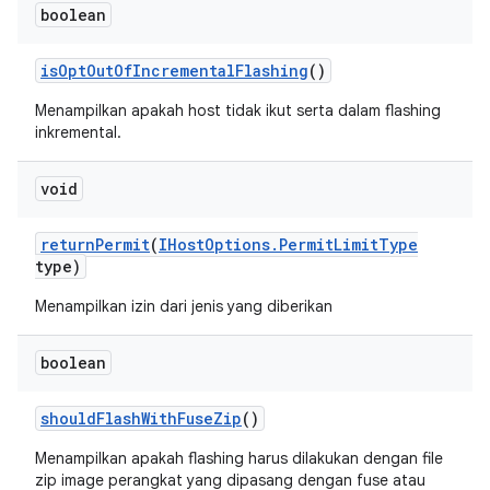
boolean
is
Opt
Out
Of
Incremental
Flashing
()
Menampilkan apakah host tidak ikut serta dalam flashing
inkremental.
void
return
Permit
(
IHost
Options
.
Permit
Limit
Type
type)
Menampilkan izin dari jenis yang diberikan
boolean
should
Flash
With
Fuse
Zip
()
Menampilkan apakah flashing harus dilakukan dengan file
zip image perangkat yang dipasang dengan fuse atau