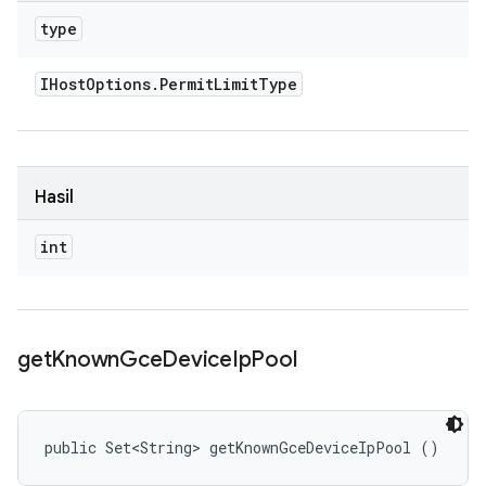
type
IHost
Options
.
Permit
Limit
Type
Hasil
int
get
Known
Gce
Device
Ip
Pool
public Set<String> getKnownGceDeviceIpPool ()