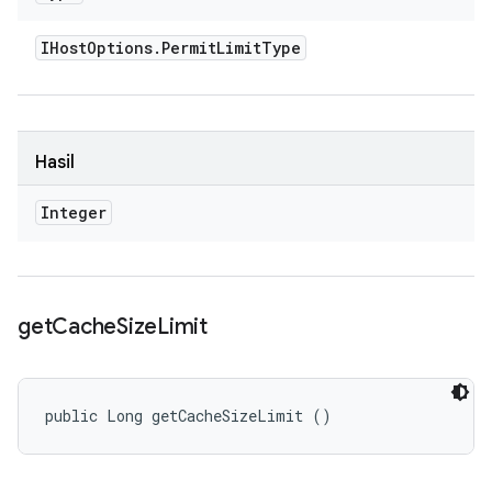
IHost
Options
.
Permit
Limit
Type
Hasil
Integer
get
Cache
Size
Limit
public Long getCacheSizeLimit ()