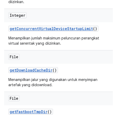
diizinkan.
Integer
get
Concurrent
Virtual
Device
Startup
Limit
()
Menampilkan jumlah maksimum peluncuran perangkat
virtual serentak yang diizinkan.
File
get
Download
Cache
Dir
()
Menampilkan jalur yang digunakan untuk menyimpan
artefak yang didownload.
File
get
Fastboot
Tmp
Dir
()