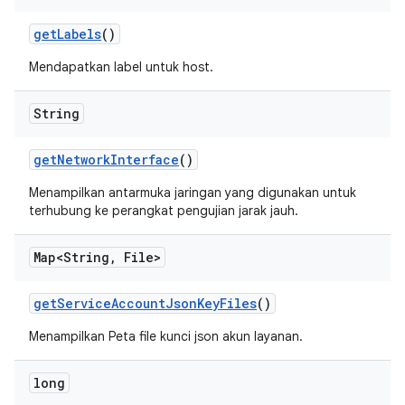
get
Labels
()
Mendapatkan label untuk host.
String
get
Network
Interface
()
Menampilkan antarmuka jaringan yang digunakan untuk
terhubung ke perangkat pengujian jarak jauh.
Map<String
,
File>
get
Service
Account
Json
Key
Files
()
Menampilkan Peta file kunci json akun layanan.
long