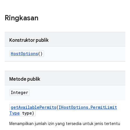
Ringkasan
Konstruktor publik
Host
Options
()
Metode publik
Integer
get
Available
Permits
(
IHost
Options
.
Permit
Limit
Type
type)
Menampilkan jumlah izin yang tersedia untuk jenis tertentu