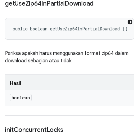
get
Use
Zip64In
Partial
Download
public boolean getUseZip64InPartialDownload ()
Periksa apakah harus menggunakan format zip64 dalam
download sebagian atau tidak.
Hasil
boolean
init
Concurrent
Locks