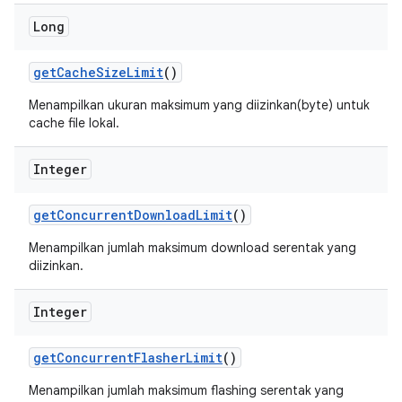
Long
get
Cache
Size
Limit
()
Menampilkan ukuran maksimum yang diizinkan(byte) untuk
cache file lokal.
Integer
get
Concurrent
Download
Limit
()
Menampilkan jumlah maksimum download serentak yang
diizinkan.
Integer
get
Concurrent
Flasher
Limit
()
Menampilkan jumlah maksimum flashing serentak yang