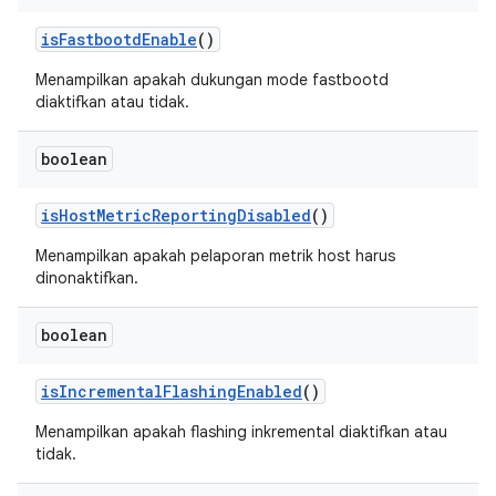
is
Fastbootd
Enable
()
Menampilkan apakah dukungan mode fastbootd
diaktifkan atau tidak.
boolean
is
Host
Metric
Reporting
Disabled
()
Menampilkan apakah pelaporan metrik host harus
dinonaktifkan.
boolean
is
Incremental
Flashing
Enabled
()
Menampilkan apakah flashing inkremental diaktifkan atau
tidak.