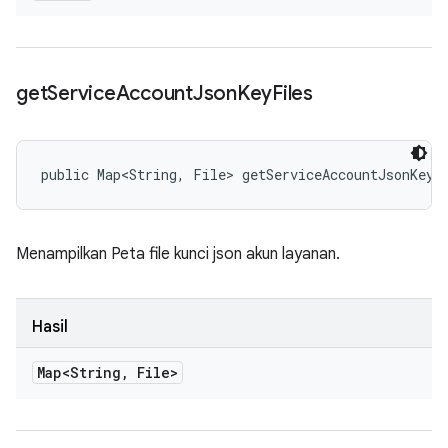
get
Service
Account
Json
Key
Files
public Map<String, File> getServiceAccountJsonKeyF
Menampilkan Peta file kunci json akun layanan.
Hasil
Map<String
,
File>