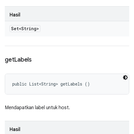
Hasil
Set<String>
get
Labels
public List<String> getLabels ()
Mendapatkan label untuk host.
Hasil