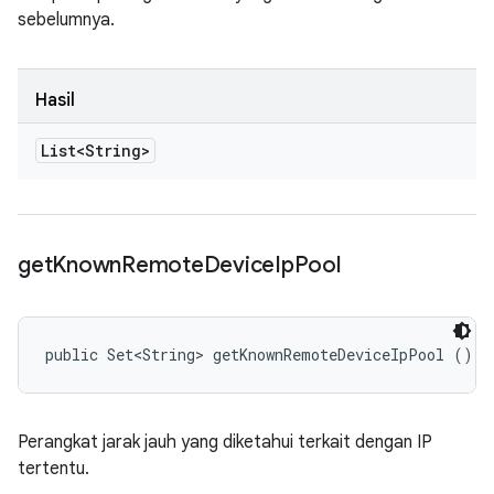
sebelumnya.
Hasil
List<String>
get
Known
Remote
Device
Ip
Pool
public Set<String> getKnownRemoteDeviceIpPool ()
Perangkat jarak jauh yang diketahui terkait dengan IP
tertentu.