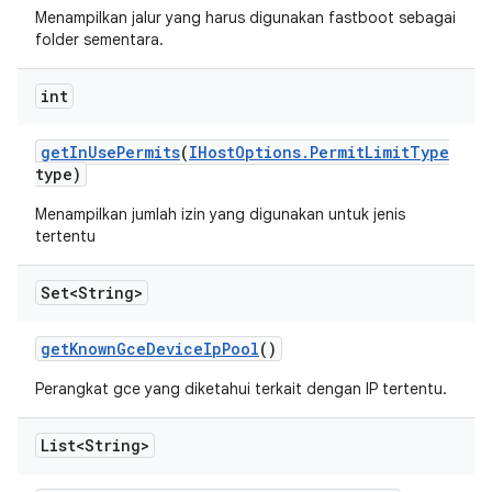
Menampilkan jalur yang harus digunakan fastboot sebagai
folder sementara.
int
get
In
Use
Permits
(
IHost
Options
.
Permit
Limit
Type
type)
Menampilkan jumlah izin yang digunakan untuk jenis
tertentu
Set<String>
get
Known
Gce
Device
Ip
Pool
()
Perangkat gce yang diketahui terkait dengan IP tertentu.
List<String>