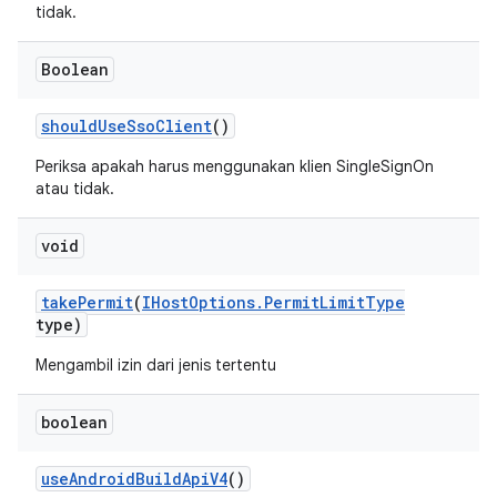
tidak.
Boolean
should
Use
Sso
Client
()
Periksa apakah harus menggunakan klien SingleSignOn
atau tidak.
void
take
Permit
(
IHost
Options
.
Permit
Limit
Type
type)
Mengambil izin dari jenis tertentu
boolean
use
Android
Build
Api
V4
()