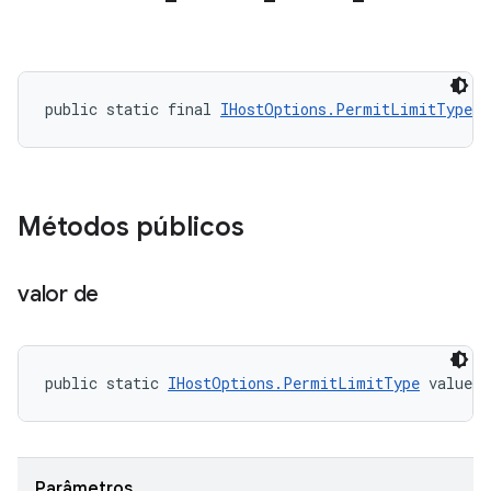
public static final 
IHostOptions.PermitLimitType
 C
Métodos públicos
valor de
public static 
IHostOptions.PermitLimitType
 valueO
Parâmetros