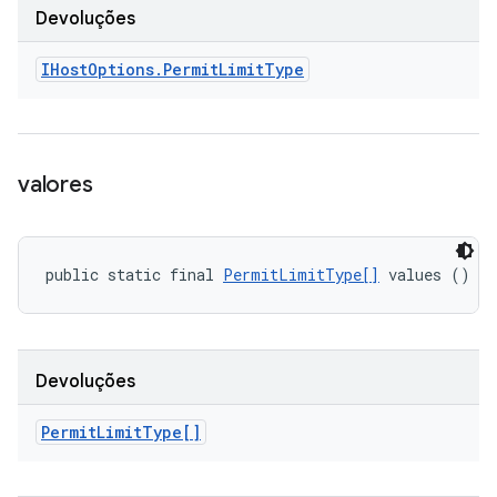
Devoluções
IHost
Options
.
Permit
Limit
Type
valores
public static final 
PermitLimitType[]
 values ()
Devoluções
Permit
Limit
Type[]