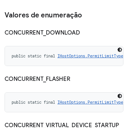
Valores de enumeração
CONCURRENT
_
DOWNLOAD
public static final 
IHostOptions.PermitLimitType
 C
CONCURRENT
_
FLASHER
public static final 
IHostOptions.PermitLimitType
 C
CONCURRENT
_
VIRTUAL
_
DEVICE
_
STARTUP