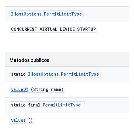
IHost
Options
.
Permit
Limit
Type
CONCURRENT
_
VIRTUAL
_
DEVICE
_
STARTUP
Métodos públicos
static
IHost
Options
.
Permit
Limit
Type
value
Of
(String name)
static final
Permit
Limit
Type[]
values
()