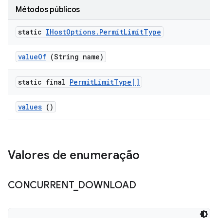
Métodos públicos
static
IHost
Options
.
Permit
Limit
Type
value
Of
(String name)
static final
Permit
Limit
Type[]
values
()
Valores de enumeração
CONCURRENT
_
DOWNLOAD