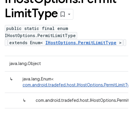
Limit
Type
public static final enum
IHostOptions.PermitLimitType
extends Enum<
IHostOptions.PermitLimitType
>
java.lang.Object
↳
java.lang.Enum<
com.android.tradefed.host.IHostOptions.PermitLimitTyp
↳
com.android.tradefed.host.IHostOptions.PermitL