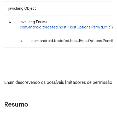
java.lang.Object
↳
java.lang.Enum<
com.android.tradefed.host.IHostOptions.PermitLimitTyp
↳
com.android.tradefed.host.IHostOptions.PermitL
Enum descrevendo os possíveis limitadores de permissão
Resumo