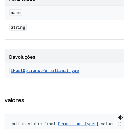
name
String
Devoluções
IHost
Options
.
Permit
Limit
Type
valores
public static final 
PermitLimitType[]
 values ()