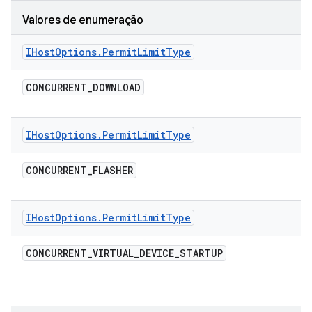
Valores de enumeração
IHost
Options
.
Permit
Limit
Type
CONCURRENT
_
DOWNLOAD
IHost
Options
.
Permit
Limit
Type
CONCURRENT
_
FLASHER
IHost
Options
.
Permit
Limit
Type
CONCURRENT
_
VIRTUAL
_
DEVICE
_
STARTUP