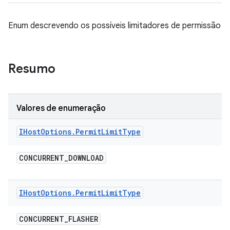
Enum descrevendo os possíveis limitadores de permissão
Resumo
Valores de enumeração
IHost
Options
.
Permit
Limit
Type
CONCURRENT
_
DOWNLOAD
IHost
Options
.
Permit
Limit
Type
CONCURRENT
_
FLASHER