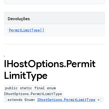
Devoluções
Permit
Limit
Type[]
,
IHost
Options
.
Permit
Limit
Type
public static final enum
IHostOptions.PermitLimitType
extends Enum<
IHostOptions.PermitLimitType
>