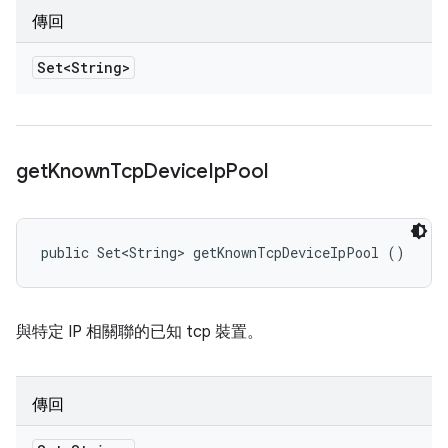
傳回
Set<String>
get
Known
Tcp
Device
Ip
Pool
public Set<String> getKnownTcpDeviceIpPool ()
與特定 IP 相關聯的已知 tcp 裝置。
傳回