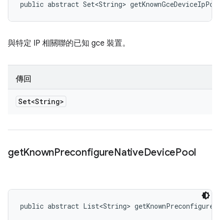
public abstract Set<String> getKnownGceDeviceIpPoo
與特定 IP 相關聯的已知 gce 裝置。
傳回
Set<String>
get
Known
Preconfigure
Native
Device
Pool
public abstract List<String> getKnownPreconfigureN