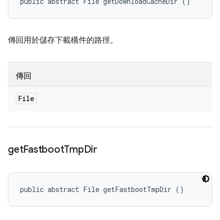
public abstract File getDownloadCacheDir ()
傳回用於儲存下載構件的路徑。
傳回
File
get
Fastboot
Tmp
Dir
public abstract File getFastbootTmpDir ()