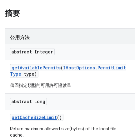
摘要
公用方法
abstract Integer
get
Available
Permits
(
IHost
Options
.
Permit
Limit
Type
type)
傳回指定類型的可用許可證數量
abstract Long
get
Cache
Size
Limit
()
Return maximum allowed size(bytes) of the local file
cache.