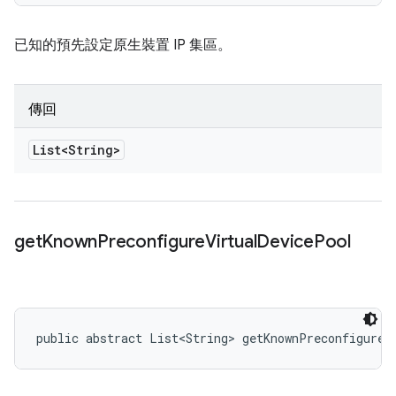
已知的預先設定原生裝置 IP 集區。
傳回
List<String>
get
Known
Preconfigure
Virtual
Device
Pool
public abstract List<String> getKnownPreconfigureV