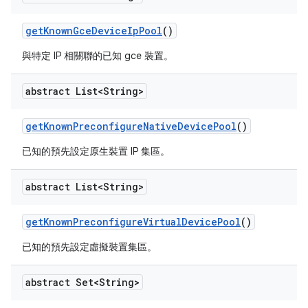
get
Known
Gce
Device
Ip
Pool
()
與特定 IP 相關聯的已知 gce 裝置。
abstract List<String>
get
Known
Preconfigure
Native
Device
Pool
()
已知的預先設定原生裝置 IP 集區。
abstract List<String>
get
Known
Preconfigure
Virtual
Device
Pool
()
已知的預先設定虛擬裝置集區。
abstract Set<String>