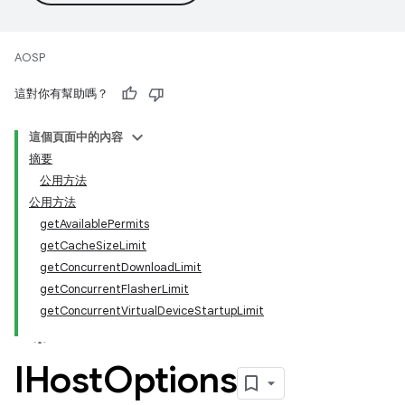
AOSP
這對你有幫助嗎？
這個頁面中的內容
摘要
公用方法
公用方法
getAvailablePermits
getCacheSizeLimit
getConcurrentDownloadLimit
getConcurrentFlasherLimit
getConcurrentVirtualDeviceStartupLimit
IHost
Options