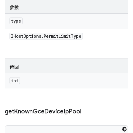
參數
type
IHost
Options
.
Permit
Limit
Type
傳回
int
get
Known
Gce
Device
Ip
Pool