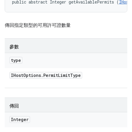
public abstract Integer getAvailablePermits (
IHost
傳回指定類型的可用許可證數量
參數
type
IHost
Options
.
Permit
Limit
Type
傳回
Integer