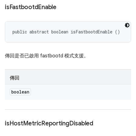
is
Fastbootd
Enable
public abstract boolean isFastbootdEnable ()
傳回是否已啟用 fastbootd 模式支援。
傳回
boolean
is
Host
Metric
Reporting
Disabled