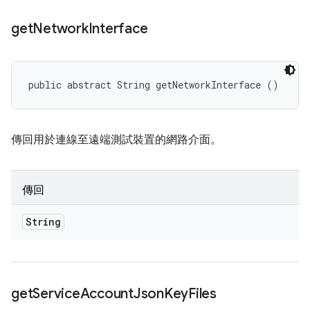
get
Network
Interface
public abstract String getNetworkInterface ()
傳回用於連線至遠端測試裝置的網路介面。
傳回
String
get
Service
Account
Json
Key
Files