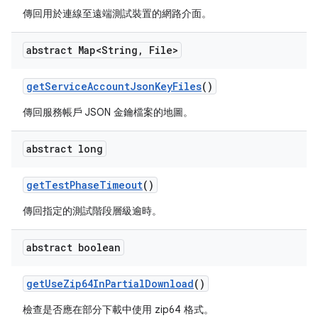
傳回用於連線至遠端測試裝置的網路介面。
abstract Map<String
,
File>
get
Service
Account
Json
Key
Files
()
傳回服務帳戶 JSON 金鑰檔案的地圖。
abstract long
get
Test
Phase
Timeout
()
傳回指定的測試階段層級逾時。
abstract boolean
get
Use
Zip64In
Partial
Download
()
檢查是否應在部分下載中使用 zip64 格式。