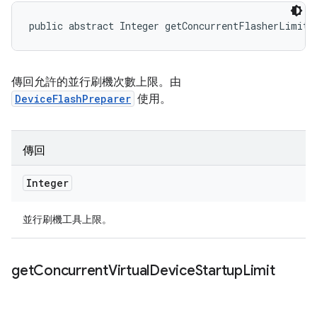
public abstract Integer getConcurrentFlasherLimit 
傳回允許的並行刷機次數上限。由
DeviceFlashPreparer
使用。
傳回
Integer
並行刷機工具上限。
get
Concurrent
Virtual
Device
Startup
Limit