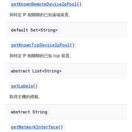
get
Known
Remote
Device
Ip
Pool
()
與特定 IP 相關聯的已知遠端裝置。
default Set<String>
get
Known
Tcp
Device
Ip
Pool
()
與特定 IP 相關聯的已知 tcp 裝置。
abstract List<String>
get
Labels
()
取得主機的標籤。
abstract String
get
Network
Interface
()