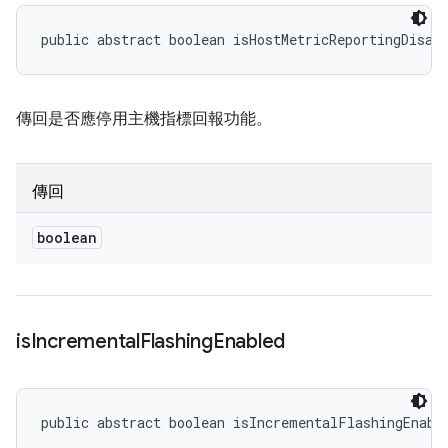
public abstract boolean isHostMetricReportingDisab
傳回是否應停用主機指標回報功能。
傳回
boolean
is
Incremental
Flashing
Enabled
public abstract boolean isIncrementalFlashingEnabl