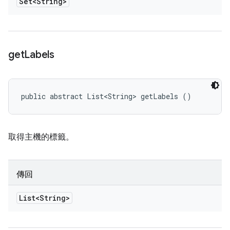
Set<String>
get
Labels
public abstract List<String> getLabels ()
取得主機的標籤。
傳回
List<String>