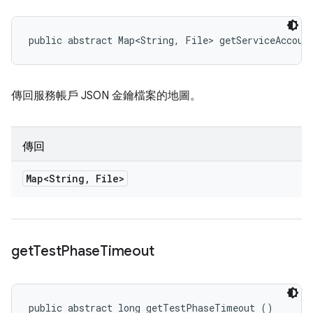
public abstract Map<String, File> getServiceAccoun
傳回服務帳戶 JSON 金鑰檔案的地圖。
傳回
Map<String
,
File>
get
Test
Phase
Timeout
public abstract long getTestPhaseTimeout ()