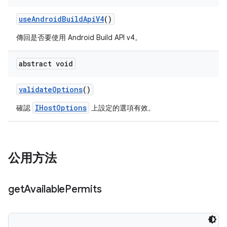
use
Android
Build
Api
V4
()
傳回是否要使用 Android Build API v4。
abstract void
validate
Options
()
IHostOptions
確認
上設定的選項有效。
公用方法
get
Available
Permits