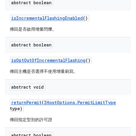
abstract boolean
is
Incremental
Flashing
Enabled
()
傳回是否啟用增量閃爍。
abstract boolean
is
Opt
Out
Of
Incremental
Flashing
()
傳回主機是否選擇不使用增量刷寫。
abstract void
return
Permit
(
IHost
Options
.
Permit
Limit
Type
type)
傳回指定型別的許可證
abstract boolean