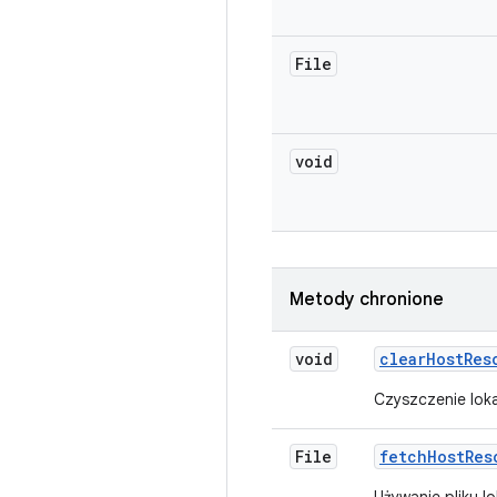
File
void
Metody chronione
void
clear
Host
Res
Czyszczenie lok
File
fetch
Host
Res