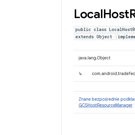
Local
Host
public class LocalHost
extends Object
implem
java.lang.Object
↳
com.android.tradefe
Znane bezpośrednie podkla
GCSHostResourceManager