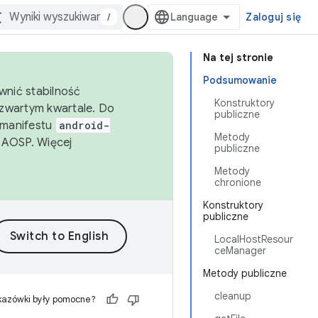
/
Zaloguj się
Na tej stronie
Podsumowanie
wnić stabilność
Konstruktory
zwartym kwartale. Do
publiczne
 manifestu
android-
Metody
 AOSP. Więcej
publiczne
Metody
chronione
Konstruktory
publiczne
LocalHostResour
ceManager
Metody publiczne
cleanup
kazówki były pomocne?