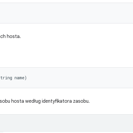
ach hosta.
String name)
zasobu hosta według identyfikatora zasobu.