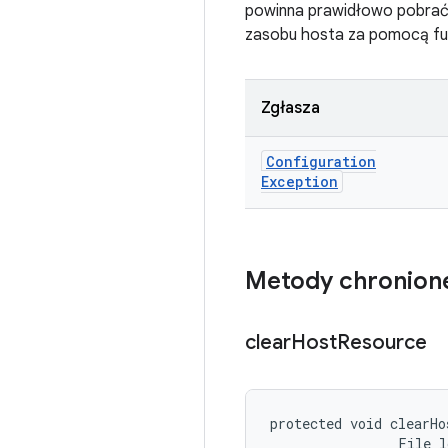
powinna prawidłowo pobrać p
zasobu hosta za pomocą funk
Zgłasza
Configuration
Exception
Metody chronion
clear
Host
Resource
protected void clearHo
                File 