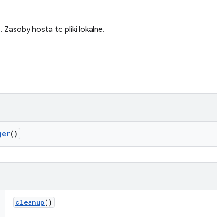
Zasoby hosta to pliki lokalne.
ger
()
cleanup
()