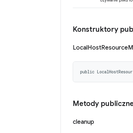
Używanie pliku l
Konstruktory pub
Local
Host
Resource
M
public LocalHostResour
Metody publiczn
cleanup