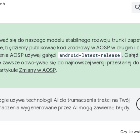
rch
wać się do naszego modelu stabilnego rozwoju trunk i zape
e, będziemy publikować kod źródłowy w AOSP w drugim i c
enia AOSP używaj gałęzi
android-latest-release
. Gałąź
 zawsze odwoływać się do najnowszej wersji przesłanej do
 artykule
Zmiany w AOSP
.
gle używa technologii AI do tłumaczenia treści na Twój
umaczenia wygenerowane przez AI mogą zawierać błędy.
Czy te ws