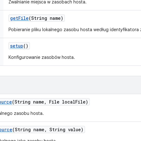
Zwalnianie miejsca w zasobach hosta.
get
File
(String name)
Pobieranie pliku lokalnego zasobu hosta według identyfikatora
setup
()
Konfigurowanie zasobów hosta.
ource
(String name
,
File local
File)
alnego zasobu hosta.
ource
(String name
,
String value)