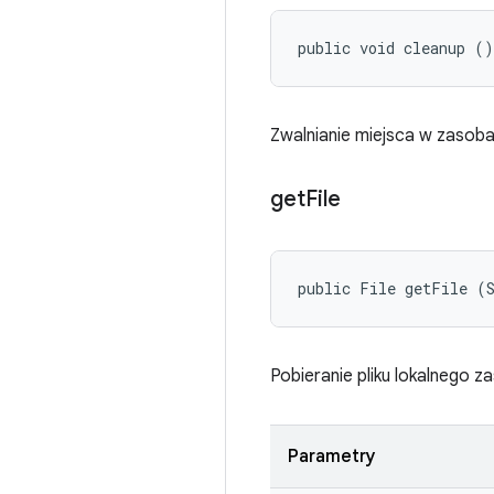
public void cleanup ()
Zwalnianie miejsca w zasob
get
File
public File getFile (
Pobieranie pliku lokalnego 
Parametry