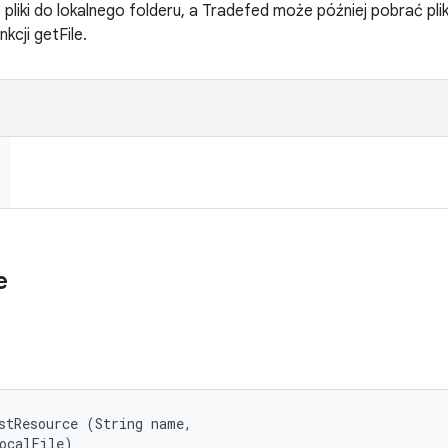
liki do lokalnego folderu, a Tradefed może później pobrać pli
cji getFile.
e
stResource (String name, 

localFile)