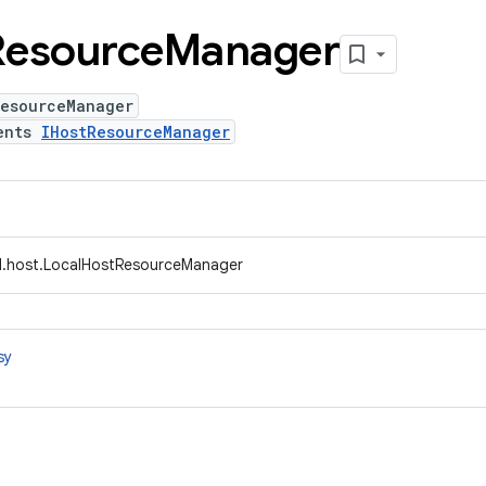
Resource
Manager
ResourceManager
ents
IHostResourceManager
d.host.LocalHostResourceManager
sy