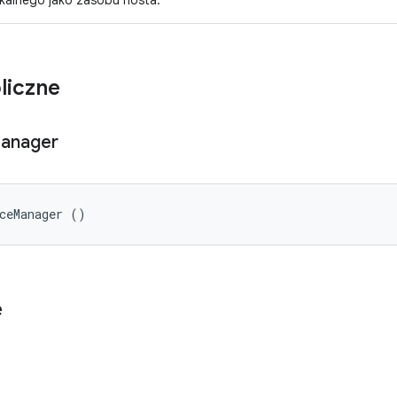
okalnego jako zasobu hosta.
liczne
anager
ceManager ()
e