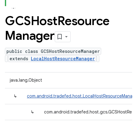
GCSHost
Resource
Manager
public class GCSHostResourceManager
extends
LocalHostResourceManager
java.lang.Object
↳
com.android.tradefed.host.LocalHostResourceManage
↳
com.android.tradefed.host.gcs.GCSHostRes