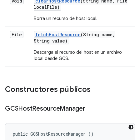
void
clear
Host
Resource
(String name
,
File
local
File)
Borra un recurso de host local.
File
fetch
Host
Resource
(String name
,
String value)
Descarga el recurso del host en un archivo
local desde GCS.
Constructores públicos
GCSHost
Resource
Manager
public GCSHostResourceManager ()