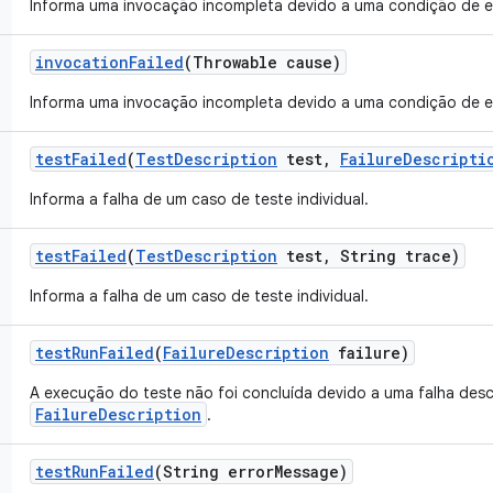
Informa uma invocação incompleta devido a uma condição de e
invocation
Failed
(Throwable cause)
Informa uma invocação incompleta devido a uma condição de e
test
Failed
(
Test
Description
test
,
Failure
Descripti
Informa a falha de um caso de teste individual.
test
Failed
(
Test
Description
test
,
String trace)
Informa a falha de um caso de teste individual.
test
Run
Failed
(
Failure
Description
failure)
A execução do teste não foi concluída devido a uma falha desc
FailureDescription
.
test
Run
Failed
(String error
Message)