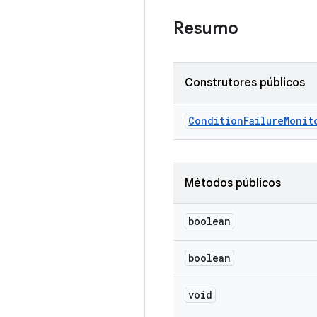
Resumo
Construtores públicos
Condition
Failure
Monit
Métodos públicos
boolean
boolean
void