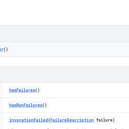
or
()
has
Failures
()
has
Run
Failures
()
invocation
Failed
(
Failure
Description
failure)