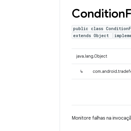
Condition
F
public class ConditionF
extends Object
implem
java.lang.Object
↳
com.android.tradefe
Monitore falhas na invocaç