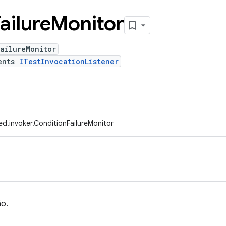
ailure
Monitor
ailureMonitor
ents
ITestInvocationListener
d.invoker.ConditionFailureMonitor
ão.