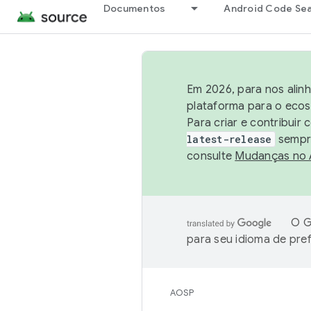
Documentos
Android Code Se
Em 2026, para nos alin
plataforma para o ecos
Para criar e contribuir
latest-release
sempre
consulte
Mudanças no
O G
para seu idioma de pre
AOSP