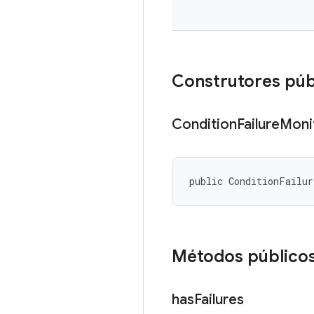
Construtores púb
Condition
Failure
Moni
public ConditionFailur
Métodos público
has
Failures