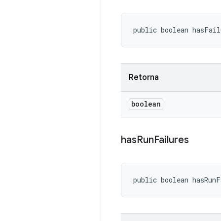
public boolean hasFai
Retorna
boolean
has
Run
Failures
public boolean hasRun