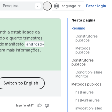
/
Fazer login
Nesta página
Resumo
tir a estabilidade da
Construtores
o e quarto trimestres.
públicos
 de manifesto
android-
Métodos
ara mais informações,
públicos
Construtores
públicos
ConditionFailure
Monitor
Métodos públicos
hasFailures
hasRunFailures
Isso foi útil?
invocationFailed