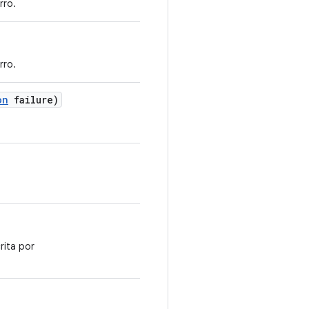
rro.
rro.
on
failure)
rita por