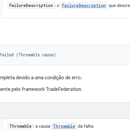
Failure
Description
Failure
Description
: o
que descre
Failed (Throwable cause)
mpleta devido a uma condição de erro.
nte pelo framework TradeFederation.
Throwable
Throwable
: a causa
da falha