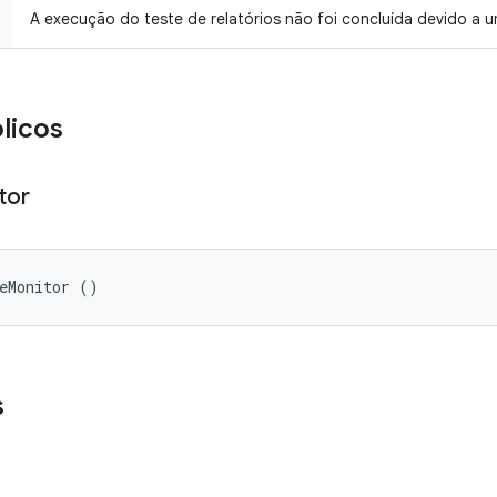
A execução do teste de relatórios não foi concluída devido a um
licos
tor
eMonitor ()
s