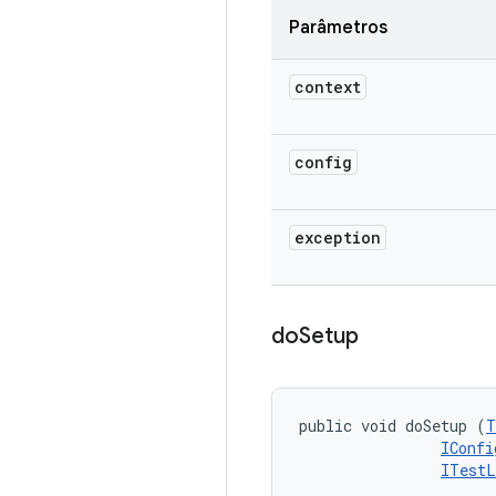
Parâmetros
context
config
exception
do
Setup
public void doSetup (
T
IConfi
ITestL