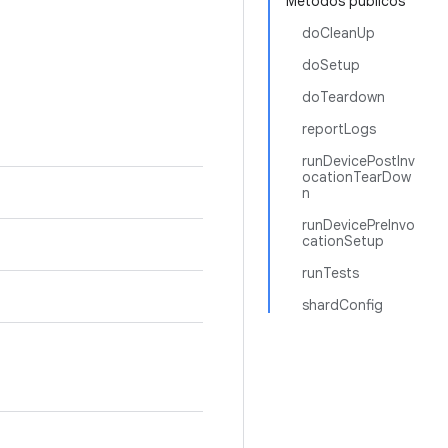
Métodos públicos
doCleanUp
doSetup
doTeardown
reportLogs
runDevicePostInv
ocationTearDow
n
runDevicePreInvo
cationSetup
runTests
shardConfig