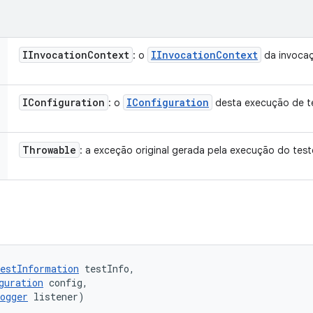
IInvocation
Context
IInvocation
Context
: o
da invoca
IConfiguration
IConfiguration
: o
desta execução de t
Throwable
: a exceção original gerada pela execução do test
estInformation
 testInfo, 

guration
 config, 

ogger
 listener)