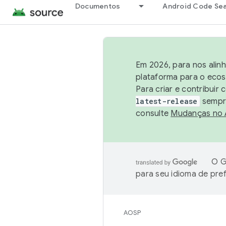
Documentos
Android Code Se
Em 2026, para nos alin
plataforma para o ecos
Para criar e contribuir
latest-release
sempre
consulte
Mudanças no
O G
para seu idioma de pre
AOSP