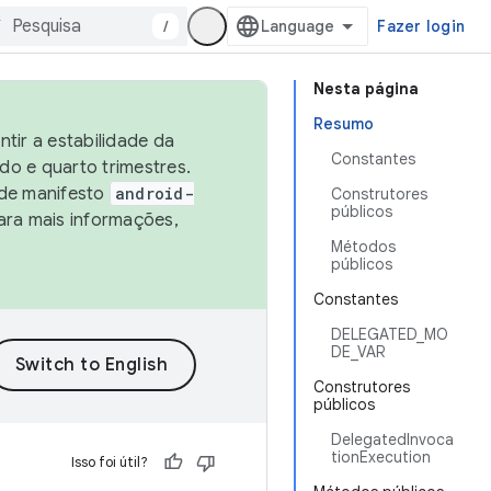
/
Fazer login
Nesta página
Resumo
tir a estabilidade da
Constantes
o e quarto trimestres.
 de manifesto
android-
Construtores
públicos
ara mais informações,
Métodos
públicos
Constantes
DELEGATED_MO
DE_VAR
Construtores
públicos
DelegatedInvoca
tionExecution
Isso foi útil?