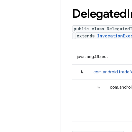
Delegated
public class Delegated
extends
InvocationExe
java.lang.Object
↳
com.android.tradef
↳
com.androi