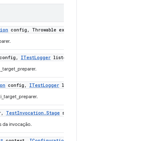
tion
config
,
Throwable exception)
parer.
onfig
,
ITest
Logger
listener)
_target_preparer.
ion
config
,
ITest
Logger
logger
,
Throwable exception)
i_target_preparer.
r
,
Test
Invocation
.
Stage
stage)
os da invocação.
xt
context
,
IConfiguration
config
,
Throwable exceptio