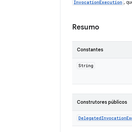
InvocationExecution
, q
Resumo
Constantes
String
Construtores públicos
Delegated
Invocation
Ex