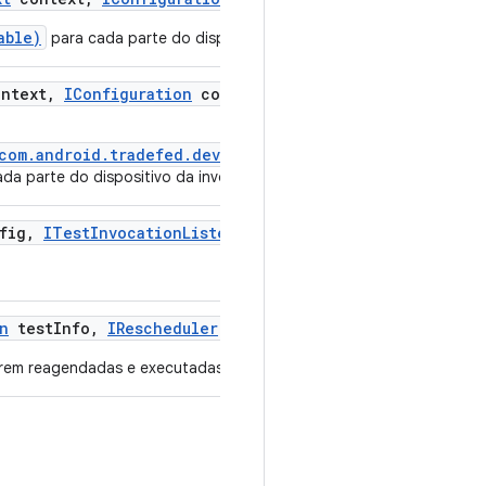
able)
para cada parte do dispositivo da invocação.
ntext
,
IConfiguration
config
,
ITest
Logger
logger)
/com.android.tradefed.device.ITestDevice#preInvocatio
da parte do dispositivo da invocação.
fig
,
ITest
Invocation
Listener
listener)
n
test
Info
,
IRescheduler
rescheduler
,
ITest
Logger
log
rem reagendadas e executadas em vários recursos em paralelo.