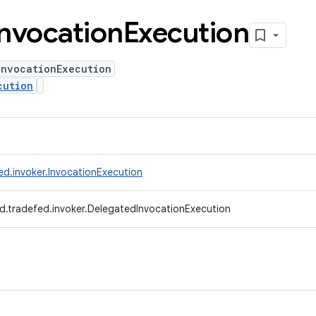
Invocation
Execution
InvocationExecution
cution
ed.invoker.InvocationExecution
d.tradefed.invoker.DelegatedInvocationExecution