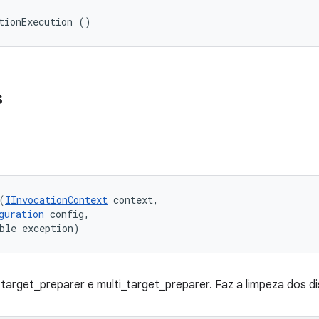
tionExecution ()
s
(
IInvocationContext
 context, 

guration
 config, 

ble exception)
target_preparer e multi_target_preparer. Faz a limpeza dos di