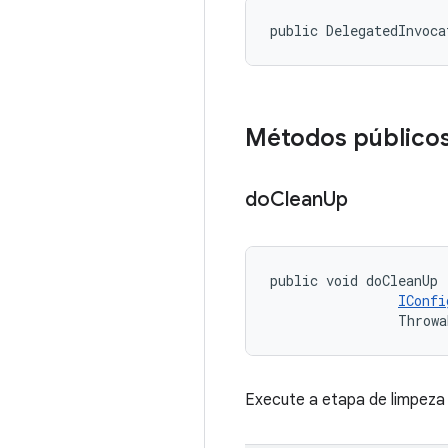
public DelegatedInvoca
Métodos público
do
Clean
Up
public void doCleanUp 
IConfi
                Throwa
Execute a etapa de limpeza 