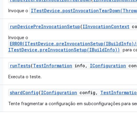
ITestDevice.postInvocationTearDown(Throw
Invoque o
run
Device
Pre
Invocation
Setup
(
IInvocation
Context
co
Invoque o
ERROR(ITestDevice.preInvocationSetup(IBuildInfo)
ITestDevice.preInvocationSetup(IBuildInfo))
para ca
run
Tests
(
Test
Information
info
,
IConfiguration
con
Executa o teste.
shard
Config
(
IConfiguration
config
,
Test
Informatio
Tente fragmentar a configuração em subconfigurações para se