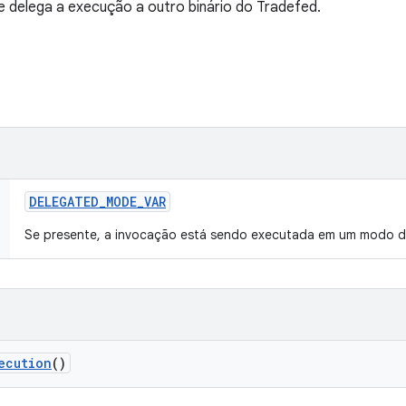
ue delega a execução a outro binário do Tradefed.
DELEGATED
_
MODE
_
VAR
Se presente, a invocação está sendo executada em um modo d
ecution
()