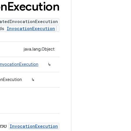
on
Execution
atedInvocationExecution
nds
InvocationExecution
java.lang.Object
InvocationExecution
↳
onExecution
↳
InvocationExecution
שמעבי