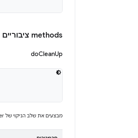
‫methods ציבוריים
do
Clean
Up
מבצעים את שלב הניקוי של target_preparer ו-multi_target_preparer. המכשירים מנקים את עצמם.