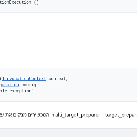
tionExecution ()
(
IInvocationContext
 context, 

guration
 config, 

ble exception)