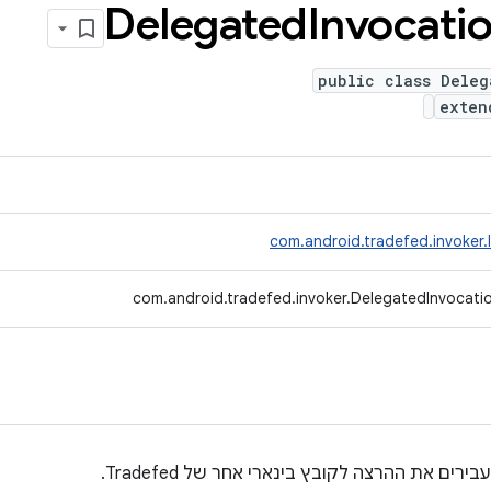
Delegated
Invocati
public class Deleg
exte
com.android.tradefed.invoker.
com.android.tradefed.invoker.DelegatedInvocati
רים את ההרצה לקובץ בינארי אחר של Tradefed.