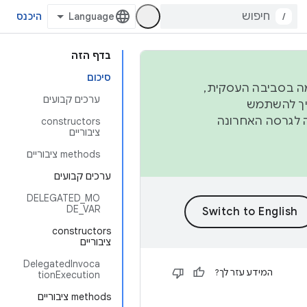
/
היכנס
בדף הזה
סיכום
פורמה בסביבה העסקית,
ערכים קבועים
ברבעון השני וברבעון הרביעי. כדי ליצור ולתרום ל-AOSP, צריך להשתמש
ד יפנה לגרסה האחרונה
‫constructors
ציבוריים
‫methods ציבוריים
ערכים קבועים
DELEGATED_MO
DE_VAR
‫constructors
ציבוריים
DelegatedInvoca
המידע עזר לך?
tionExecution
‫methods ציבוריים