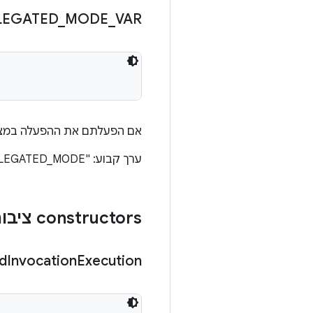
LEGATED
_
MODE
_
VAR
אם הפעלתם את ההפעלה במצ
ערך קבוע: "DELEGATED_MODE"
‫constructors ציבוריים
d
Invocation
Execution