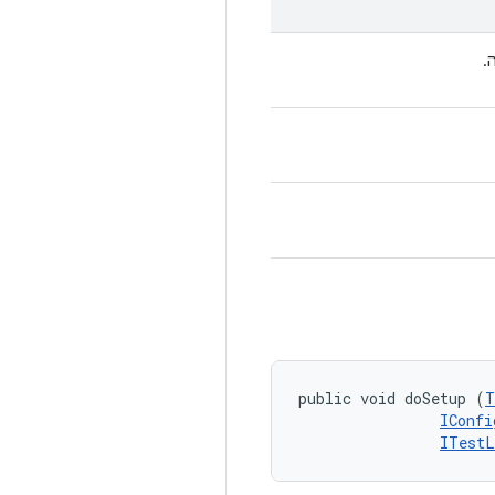
.
public void doSetup (
T
IConfi
ITestL