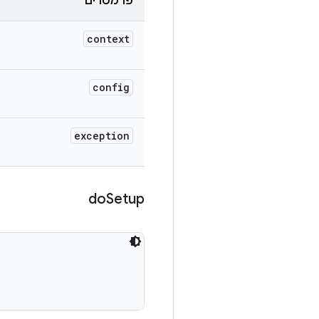
פרמטרים
context
config
exception
do
Setup