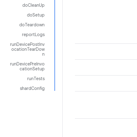
doCleanUp
doSetup
doTeardown
reportLogs
runDevicePostInv
ocationTearDow
n
runDevicePreInvo
cationSetup
runTests
shardConfig