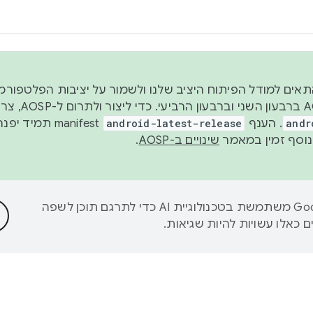
 2026, כדי להתאים למודל הפיתוח היציב שלנו ולשמור על יציבות הפלט
נפרסם קוד מקור ב-AOSP 
andr
. הענף
android-latest-release
manifest תמי
שינויים ב-AOSP
.
‫Google משתמשת בטכנולוגיית AI כדי לתרגם תוכן לשפה
 כאלו עשויות להיות שגיאות.