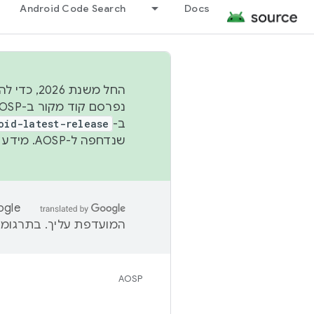
Android Code Search
Docs
החל משנת
ב-
oid-latest-release
שנדחפה ל-AOSP. מידע נוסף זמין במאמר
המועדפת עליך. בתרגומים
AOSP