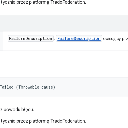
ycznie przez platformę TradeFederation.
Failure
Description
Failure
Description
:
opisujący pr
Failed (Throwable cause)
 z powodu błędu.
ycznie przez platformę TradeFederation.