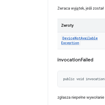
Zwraca wyjątek, jeśli zosta
Zwroty
Device
Not
Available
Exception
invocation
Failed
public void invocation
zgłasza niepełne wywołanie