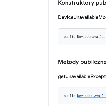
Konstruktory pub
Device
Unavailable
Mo
public DeviceUnavailab
Metody publiczn
get
Unavailable
Except
public 
DeviceNotAvaila