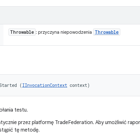
Throwable
Throwable
: przyczyna niepowodzenia
Started (
IInvocationContext
 context)
łania testu.
cznie przez platformę TradeFederation. Aby umożliwić raport
stąpić tę metodę.