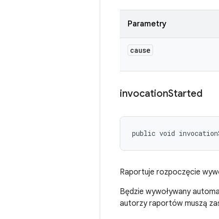
Parametry
cause
invocation
Started
public void invocation
Raportuje rozpoczęcie wywo
Będzie wywoływany automaty
autorzy raportów muszą za