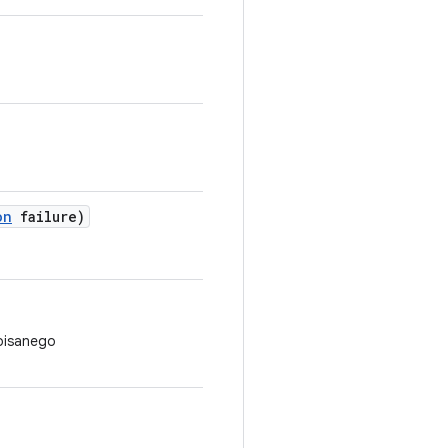
on
failure)
pisanego