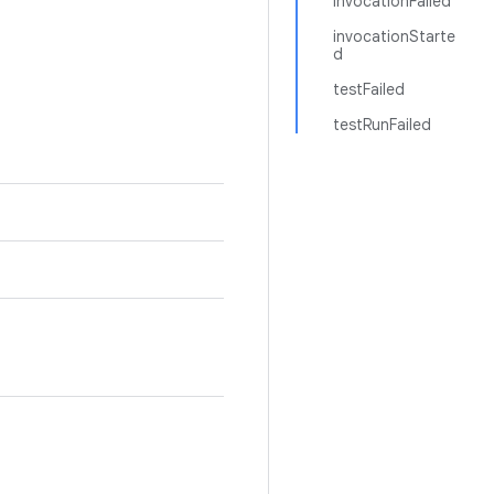
invocationFailed
invocationStarte
d
testFailed
testRunFailed