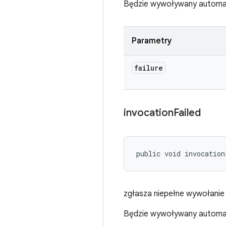
Będzie wywoływany automat
Parametry
failure
invocation
Failed
public void invocation
zgłasza niepełne wywołanie
Będzie wywoływany automat