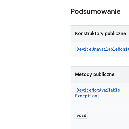
Podsumowanie
Konstruktory publiczne
Device
Unavailable
Moni
Metody publiczne
Device
Not
Available
Exception
void