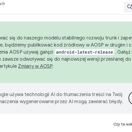
rch
wać się do naszego modelu stabilnego rozwoju trunk i zape
e, będziemy publikować kod źródłowy w AOSP w drugim i c
enia AOSP używaj gałęzi
android-latest-release
. Gałąź
 zawsze odwoływać się do najnowszej wersji przesłanej do
 artykule
Zmiany w AOSP
.
gle używa technologii AI do tłumaczenia treści na Twój
umaczenia wygenerowane przez AI mogą zawierać błędy.
Czy te ws