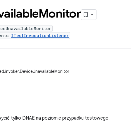
ailable
Monitor
iceUnavailableMonitor
ents
ITestInvocationListener
ed.invoker.DeviceUnavailableMonitor
hwycić tylko DNAE na poziomie przypadku testowego.