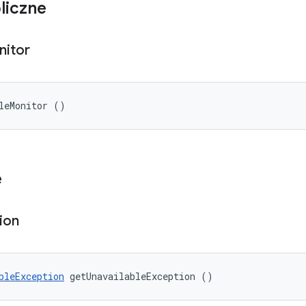
liczne
nitor
leMonitor ()
e
ion
bleException
 getUnavailableException ()