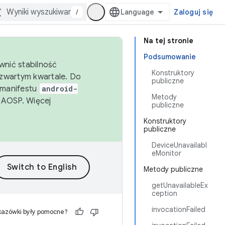
/
Zaloguj się
Na tej stronie
Podsumowanie
wnić stabilność
Konstruktory
zwartym kwartale. Do
publiczne
 manifestu
android-
Metody
 AOSP. Więcej
publiczne
Konstruktory
publiczne
DeviceUnavailabl
eMonitor
Metody publiczne
getUnavailableEx
ception
invocationFailed
kazówki były pomocne?