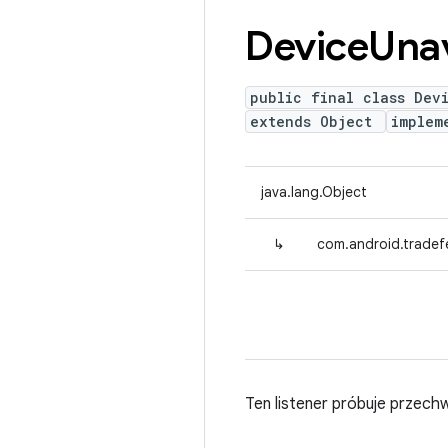
Device
Unav
public final class Dev
extends Object
implem
java.lang.Object
↳
com.android.tradef
Ten listener próbuje przec