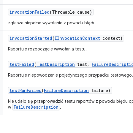
invocation
Failed
(Throwable cause)
zgłasza niepełne wywołanie z powodu błędu.
invocation
Started
(
IInvocation
Context
context)
Raportuje rozpoczęcie wywołania testu.
test
Failed
(
Test
Description
test
,
Failure
Descripti
Raportuje niepowodzenie pojedynczego przypadku testowego.
test
Run
Failed
(
Failure
Description
failure)
Nie udało się przeprowadzić testu raportów z powodu błędu o
FailureDescription
w
.