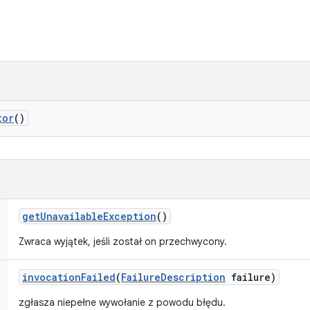
tor
()
get
Unavailable
Exception
()
Zwraca wyjątek, jeśli został on przechwycony.
invocation
Failed
(
Failure
Description
failure)
zgłasza niepełne wywołanie z powodu błędu.