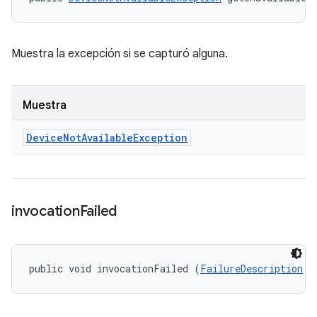
Muestra la excepción si se capturó alguna.
Muestra
Device
Not
Available
Exception
invocation
Failed
public void invocationFailed (
FailureDescription
 f