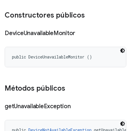
Constructores públicos
Device
Unavailable
Monitor
public DeviceUnavailableMonitor ()
Métodos públicos
get
Unavailable
Exception
public 
DeviceNotAvailableException
 getUnavailableE