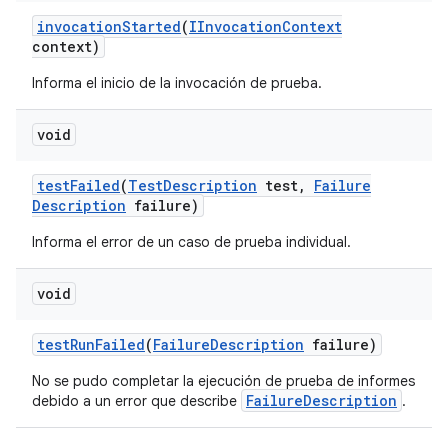
invocation
Started
(
IInvocation
Context
context)
Informa el inicio de la invocación de prueba.
void
test
Failed
(
Test
Description
test
,
Failure
Description
failure)
Informa el error de un caso de prueba individual.
void
test
Run
Failed
(
Failure
Description
failure)
No se pudo completar la ejecución de prueba de informes
FailureDescription
debido a un error que describe
.