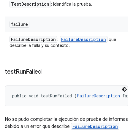
Test
Description
: Identifica la prueba.
failure
Failure
Description
Failure
Description
:
que
describe la falla y su contexto.
test
Run
Failed
public void testRunFailed (
FailureDescription
 fail
No se pudo completar la ejecución de prueba de informes
debido a un error que describe
FailureDescription
.