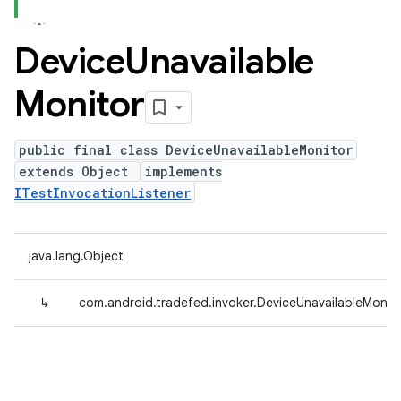
Device
Unavailable
Monitor
public final class DeviceUnavailableMonitor
extends Object
implements
ITestInvocationListener
java.lang.Object
↳
com.android.tradefed.invoker.DeviceUnavailableMonit