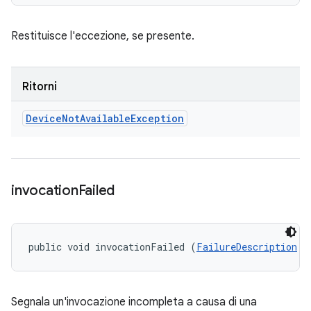
Restituisce l'eccezione, se presente.
Ritorni
Device
Not
Available
Exception
invocation
Failed
public void invocationFailed (
FailureDescription
 f
Segnala un'invocazione incompleta a causa di una