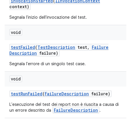
invocation
Started
(
IInvocation
Context
context)
Segnala l'inizio dell'invocazione del test.
void
test
Failed
(
Test
Description
test
,
Failure
Description
failure)
Segnala l'errore di un singolo test case.
void
test
Run
Failed
(
Failure
Description
failure)
L'esecuzione del test dei report non è riuscita a causa di
FailureDescription
un errore descritto da
.