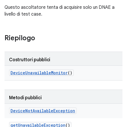
Questo ascoltatore tenta di acquisire solo un DNAE a
livello di test case.
Riepilogo
Costruttori pubblici
Device
Unavailable
Monitor
()
Metodi pubblici
Device
Not
Available
Exception
get
Unavailable
Exception
()