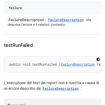
failure
Failure
Description
Failure
Description
:
che
descrive l'errore e il relativo contesto.
test
Run
Failed
public void testRunFailed (
FailureDescription
 fail
L'esecuzione del test dei report non è riuscita a causa di
un errore descritto da
FailureDescription
.