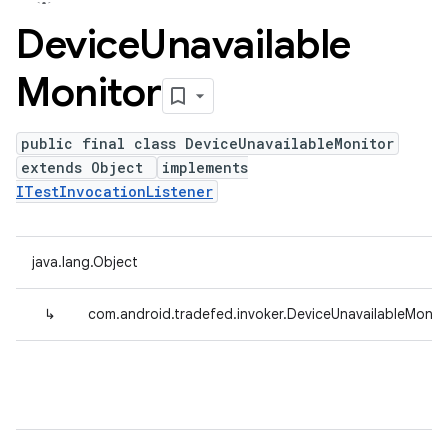
Device
Unavailable
Monitor
public final class DeviceUnavailableMonitor
extends Object
implements
ITestInvocationListener
java.lang.Object
↳
com.android.tradefed.invoker.DeviceUnavailableMonit