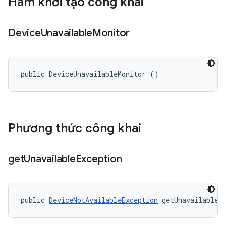
Hàm khởi tạo công khai
Device
Unavailable
Monitor
public DeviceUnavailableMonitor ()
Phương thức công khai
get
Unavailable
Exception
public 
DeviceNotAvailableException
 getUnavailableE