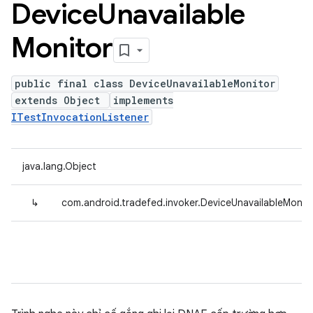
Device
Unavailable
Monitor
public final class DeviceUnavailableMonitor
extends Object
implements
ITestInvocationListener
java.lang.Object
↳
com.android.tradefed.invoker.DeviceUnavailableMonit