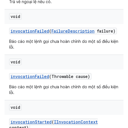
Trả về ngoại lệ nếu có.
void
invocation
Failed
(
Failure
Description
failure)
Báo cáo một lệnh gọi chưa hoàn chỉnh do một số điều kiện
lỗi.
void
invocation
Failed
(Throwable cause)
Báo cáo một lệnh gọi chưa hoàn chỉnh do một số điều kiện
lỗi.
void
invocation
Started
(
IInvocation
Context
context)