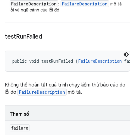
Failure
Description
Failure
Description
:
mô tả
lỗi và ngữ cảnh của lỗi đó.
test
Run
Failed
public void testRunFailed (
FailureDescription
 fail
Không thể hoàn tất quá trình chạy kiểm thử báo cáo do
lỗi do
FailureDescription
mô tả.
Tham số
failure