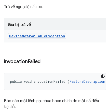
Trả về ngoại lệ nếu có.
Giá trị trả về
Device
Not
Available
Exception
invocation
Failed
public void invocationFailed (
FailureDescription
 f
Báo cáo một lệnh gọi chưa hoàn chỉnh do một số điều
kiện lỗi.