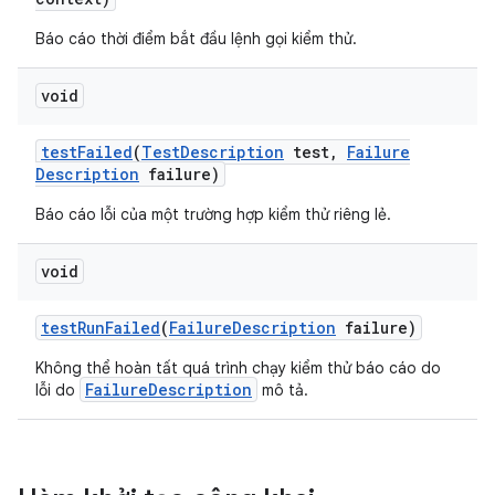
Báo cáo thời điểm bắt đầu lệnh gọi kiểm thử.
void
test
Failed
(
Test
Description
test
,
Failure
Description
failure)
Báo cáo lỗi của một trường hợp kiểm thử riêng lẻ.
void
test
Run
Failed
(
Failure
Description
failure)
Không thể hoàn tất quá trình chạy kiểm thử báo cáo do
FailureDescription
lỗi do
mô tả.