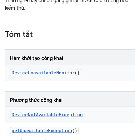
Trình nghe này chỉ cố gắng ghi lại DNAE cấp trường hợp
kiểm thử.
Tóm tắt
Hàm khởi tạo công khai
Device
Unavailable
Monitor
()
Phương thức công khai
Device
Not
Available
Exception
get
Unavailable
Exception
()