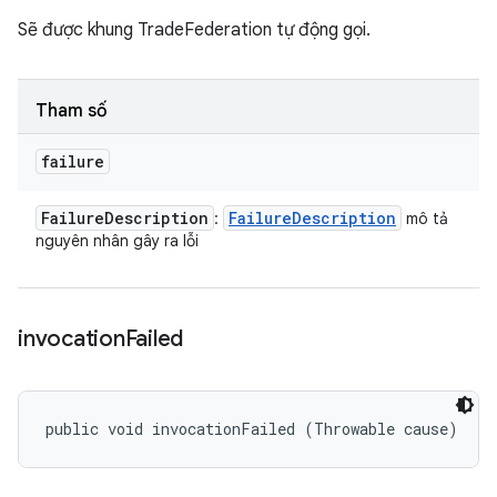
Sẽ được khung TradeFederation tự động gọi.
Tham số
failure
Failure
Description
Failure
Description
:
mô tả
nguyên nhân gây ra lỗi
invocation
Failed
public void invocationFailed (Throwable cause)