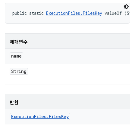
public static 
ExecutionFiles.FilesKey
 valueOf (Str
매개변수
name
String
반환
Execution
Files
.
Files
Key