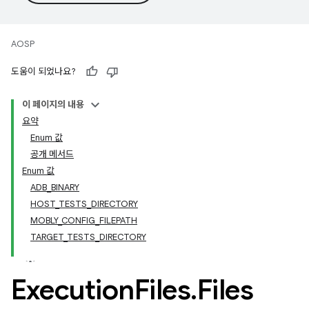
AOSP
도움이 되었나요?
이 페이지의 내용
요약
Enum 값
공개 메서드
Enum 값
ADB_BINARY
HOST_TESTS_DIRECTORY
MOBLY_CONFIG_FILEPATH
TARGET_TESTS_DIRECTORY
Execution
Files
.
Files