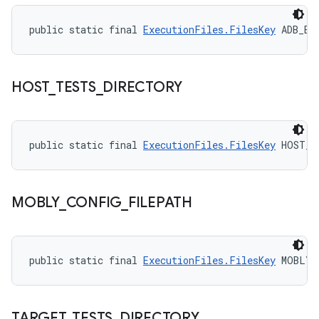
public static final 
ExecutionFiles.FilesKey
 ADB_BI
HOST
_
TESTS
_
DIRECTORY
public static final 
ExecutionFiles.FilesKey
 HOST_T
MOBLY
_
CONFIG
_
FILEPATH
public static final 
ExecutionFiles.FilesKey
 MOBLY_
TARGET
_
TESTS
_
DIRECTORY