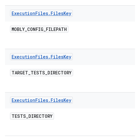
Execution
Files
.
Files
Key
MOBLY
_
CONFIG
_
FILEPATH
Execution
Files
.
Files
Key
TARGET
_
TESTS
_
DIRECTORY
Execution
Files
.
Files
Key
TESTS
_
DIRECTORY