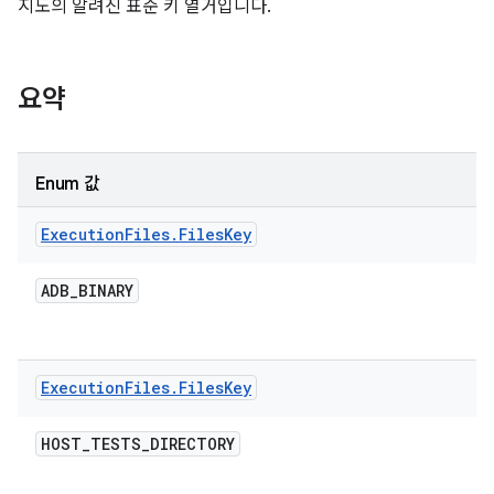
지도의 알려진 표준 키 열거입니다.
요약
Enum 값
Execution
Files
.
Files
Key
ADB
_
BINARY
Execution
Files
.
Files
Key
HOST
_
TESTS
_
DIRECTORY