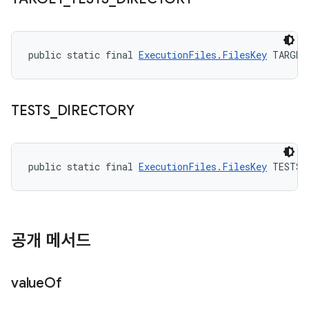
public static final 
ExecutionFiles.FilesKey
 TARGET
TESTS
_
DIRECTORY
public static final 
ExecutionFiles.FilesKey
 TESTS_
공개 메서드
value
Of