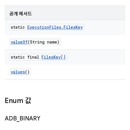
공개 메서드
static
Execution
Files
.
Files
Key
value
Of
(String name)
static final
Files
Key[]
values
()
Enum 값
ADB
_
BINARY