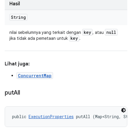
Hasil
String
key
null
nilai sebelumnya yang terkait dengan
, atau
key
jika tidak ada pemetaan untuk
.
Lihat juga:
ConcurrentMap
put
All
public 
ExecutionProperties
 putAll (Map<String, Str