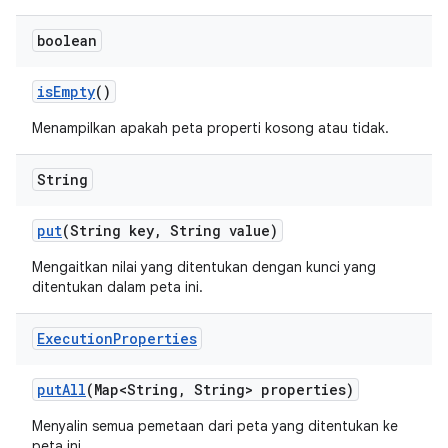
boolean
is
Empty
()
Menampilkan apakah peta properti kosong atau tidak.
String
put
(String key
,
String value)
Mengaitkan nilai yang ditentukan dengan kunci yang
ditentukan dalam peta ini.
Execution
Properties
put
All
(Map<String
,
String> properties)
Menyalin semua pemetaan dari peta yang ditentukan ke
peta ini.