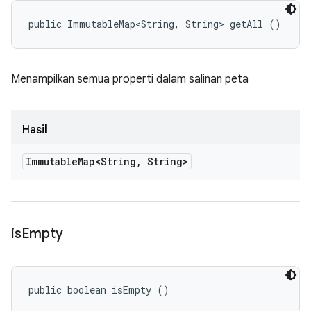
public ImmutableMap<String, String> getAll ()
Menampilkan semua properti dalam salinan peta
Hasil
Immutable
Map<String
,
String>
is
Empty
public boolean isEmpty ()