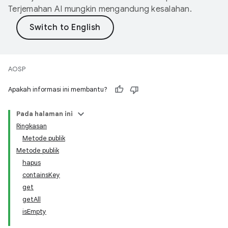
Terjemahan AI mungkin mengandung kesalahan.
AOSP
Apakah informasi ini membantu?
Pada halaman ini
Ringkasan
Metode publik
Metode publik
hapus
containsKey
get
getAll
isEmpty