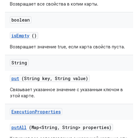
Возвращает все свойства в копии карты.
boolean
is
Empty
()
Возвращает значение true, если карта свойств пуста.
String
put
(String key
,
String value)
Связывает указанное значение с указанным ключом в
этой карте.
Execution
Properties
put
All
(Map<String
,
String> properties)