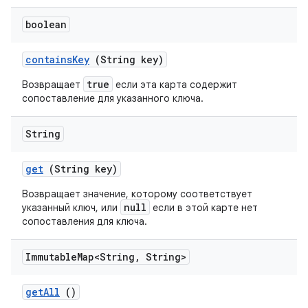
boolean
contains
Key
(String key)
true
Возвращает
если эта карта содержит
сопоставление для указанного ключа.
String
get
(String key)
Возвращает значение, которому соответствует
null
указанный ключ, или
если в этой карте нет
сопоставления для ключа.
Immutable
Map<String
,
String>
get
All
()