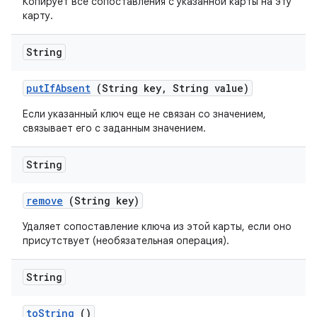
Копирует все сопоставления с указанной карты на эту
карту.
String
put
If
Absent
(String key
,
String value)
Если указанный ключ еще не связан со значением,
связывает его с заданным значением.
String
remove
(String key)
Удаляет сопоставление ключа из этой карты, если оно
присутствует (необязательная операция).
String
to
String
()