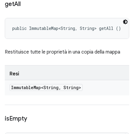
get
All
public ImmutableMap<String, String> getAll ()
Restituisce tutte le proprietà in una copia della mappa
Resi
Immutable
Map<String
,
String>
is
Empty