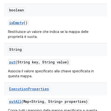
boolean
is
Empty
()
Restituisce un valore che indica se la mappa delle
proprietà è vuota.
String
put
(String key
,
String value)
Associa il valore specificato alla chiave specificata in
questa mappa.
Execution
Properties
put
All
(Map<String
,
String> properties)
Copia tutti i mapping dalla mappa specificata a questa