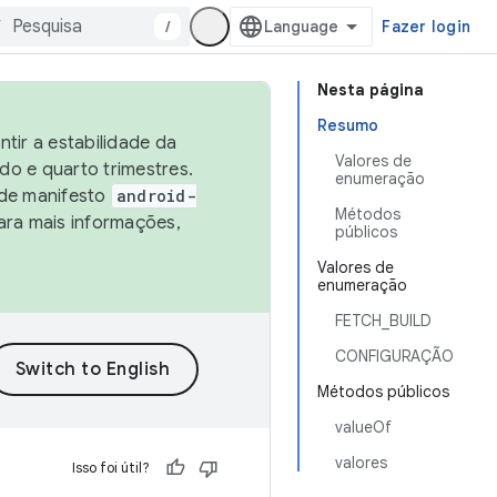
/
Fazer login
Nesta página
Resumo
tir a estabilidade da
Valores de
o e quarto trimestres.
enumeração
 de manifesto
android-
Métodos
ara mais informações,
públicos
Valores de
enumeração
FETCH_BUILD
CONFIGURAÇÃO
Métodos públicos
valueOf
valores
Isso foi útil?