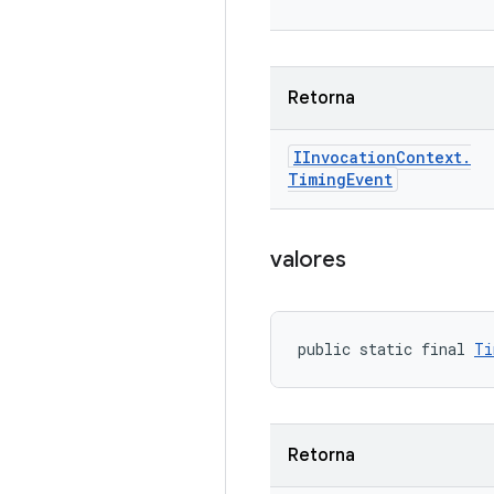
Retorna
IInvocation
Context
.
Timing
Event
valores
public static final 
Ti
Retorna