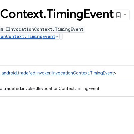
Context
.
Timing
Event
um IInvocationContext.TimingEvent
ionContext.TimingEvent
>
.android.tradefed.invoker.IInvocationContext.TimingEvent
>
d.tradefed.invoker.IInvocationContext.TimingEvent