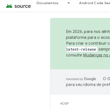
Documentos
Android Code Se
Em 2026, para nos alin
plataforma para o ecos
Para criar e contribuir
latest-release
sempre
consulte
Mudanças no
O G
para seu idioma de pre
AOSP