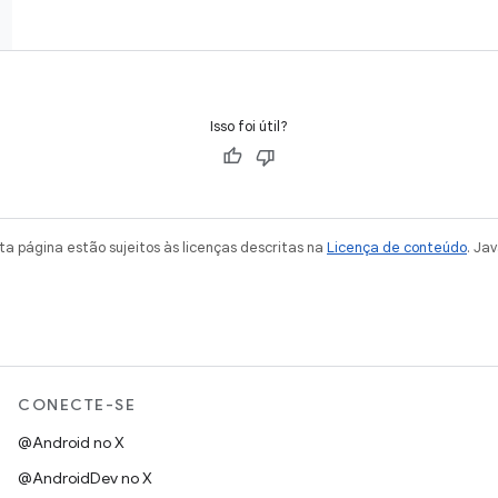
Isso foi útil?
a página estão sujeitos às licenças descritas na
Licença de conteúdo
. Ja
CONECTE-SE
@Android no X
@AndroidDev no X