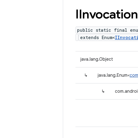
IInvocation
public static final en
extends Enum<
IInvocat
java.lang.Object
↳
java.lang.Enum<
com
↳
com.androi