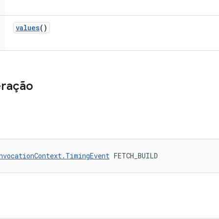
values
()
eração
nvocationContext.TimingEvent
 FETCH_BUILD