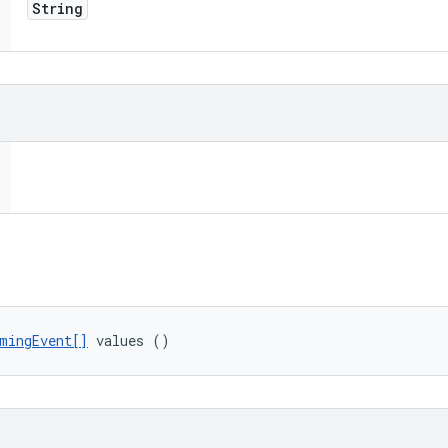
String
mingEvent[]
 values ()