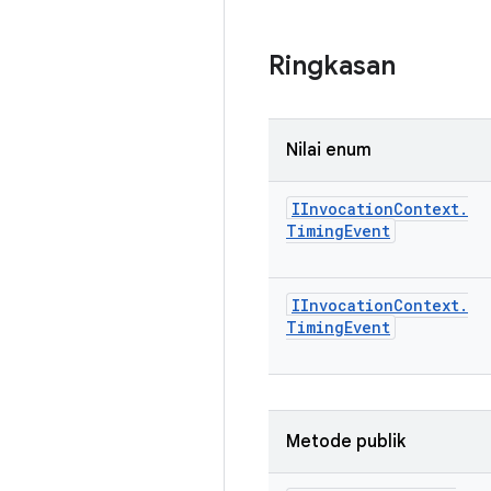
Ringkasan
Nilai enum
IInvocation
Context
.
Timing
Event
IInvocation
Context
.
Timing
Event
Metode publik