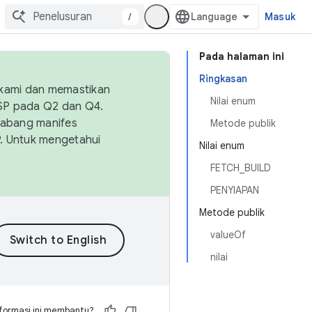
/
Masuk
Pada halaman ini
Ringkasan
 kami dan memastikan
Nilai enum
OSP pada Q2 dan Q4.
Cabang manifes
Metode publik
SP. Untuk mengetahui
Nilai enum
FETCH_BUILD
PENYIAPAN
Metode publik
valueOf
nilai
formasi ini membantu?