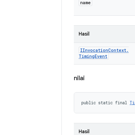
name
Hasil
IInvocation
Context
.
Timing
Event
nilai
public static final 
Ti
Hasil