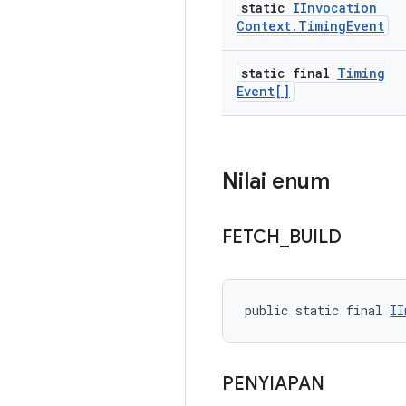
static
IInvocation
Context
.
Timing
Event
static final
Timing
Event[]
Nilai enum
FETCH
_
BUILD
public static final 
II
PENYIAPAN