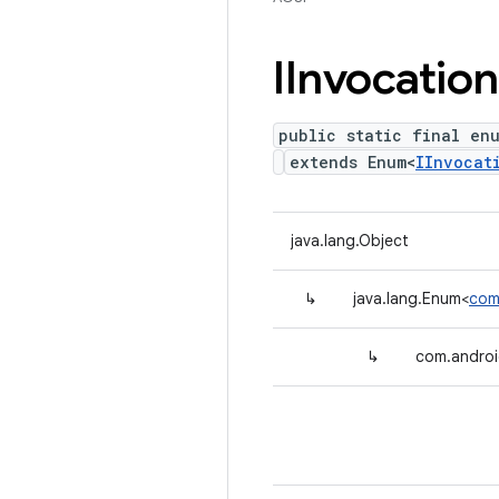
IInvocation
public static final en
extends Enum<
IInvocat
java.lang.Object
↳
java.lang.Enum<
com
↳
com.androi