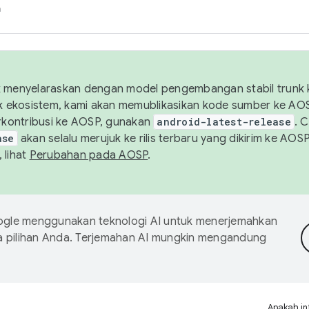
h
uk menyelaraskan dengan model pengembangan stabil trunk
tuk ekosistem, kami akan memublikasikan kode sumber ke A
kontribusi ke AOSP, gunakan
android-latest-release
. 
ase
akan selalu merujuk ke rilis terbaru yang dikirim ke AO
 lihat
Perubahan pada AOSP
.
gle menggunakan teknologi AI untuk menerjemahkan
a pilihan Anda. Terjemahan AI mungkin mengandung
Apakah in