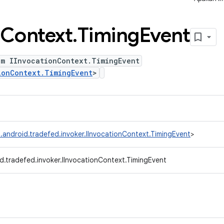
Context
.
Timing
Event
um IInvocationContext.TimingEvent
ionContext.TimingEvent
>
.android.tradefed.invoker.IInvocationContext.TimingEvent
>
d.tradefed.invoker.IInvocationContext.TimingEvent