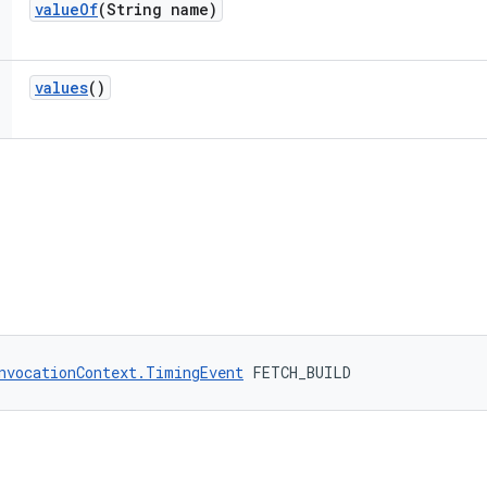
value
Of
(String name)
values
()
nvocationContext.TimingEvent
 FETCH_BUILD