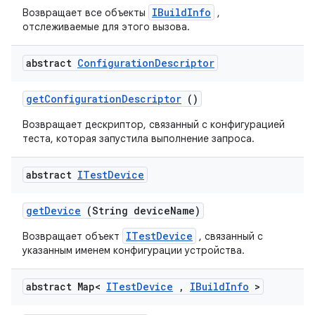
IBuildInfo
Возвращает все объекты
,
отслеживаемые для этого вызова.
abstract
Configuration
Descriptor
get
Configuration
Descriptor
()
Возвращает дескриптор, связанный с конфигурацией
теста, которая запустила выполнение запроса.
abstract
ITest
Device
get
Device
(String device
Name)
ITestDevice
Возвращает объект
, связанный с
указанным именем конфигурации устройства.
abstract Map<
ITest
Device
,
IBuild
Info
>