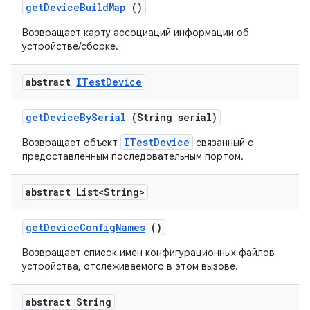
get
Device
Build
Map
()
Возвращает карту ассоциаций информации об
устройстве/сборке.
abstract
ITest
Device
get
Device
By
Serial
(String serial)
ITestDevice
Возвращает объект
связанный с
предоставленным последовательным портом.
abstract List<String>
get
Device
Config
Names
()
Возвращает список имен конфигурационных файлов
устройства, отслеживаемого в этом вызове.
abstract String