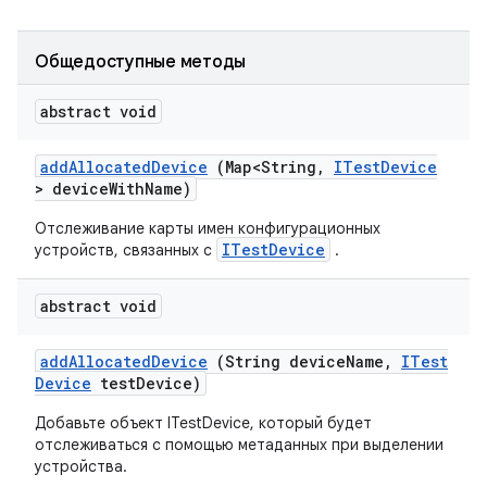
Общедоступные методы
abstract void
add
Allocated
Device
(Map<String
,
ITest
Device
> device
With
Name)
Отслеживание карты имен конфигурационных
ITestDevice
устройств, связанных с
.
abstract void
add
Allocated
Device
(String device
Name
,
ITest
Device
test
Device)
Добавьте объект ITestDevice, который будет
отслеживаться с помощью метаданных при выделении
устройства.