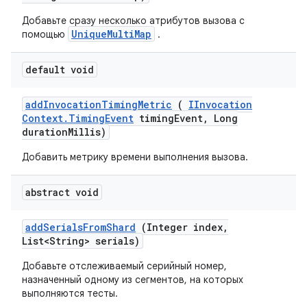
Добавьте сразу несколько атрибутов вызова с
UniqueMultiMap
помощью
.
default void
add
Invocation
Timing
Metric
(
IInvocation
Context
.
Timing
Event
timing
Event
,
Long
duration
Millis)
Добавить метрику времени выполнения вызова.
abstract void
add
Serials
From
Shard
(Integer index
,
List<String> serials)
Добавьте отслеживаемый серийный номер,
назначенный одному из сегментов, на которых
выполняются тесты.