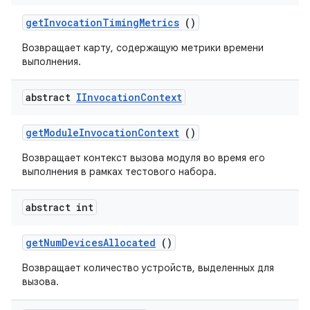
get
Invocation
Timing
Metrics
()
Возвращает карту, содержащую метрики времени
выполнения.
abstract
IInvocation
Context
get
Module
Invocation
Context
()
Возвращает контекст вызова модуля во время его
выполнения в рамках тестового набора.
abstract int
get
Num
Devices
Allocated
()
Возвращает количество устройств, выделенных для
вызова.