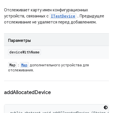
Отслеживает карту имен конфигурационных
устройств, связанных с
ITestDevice
. Предыдущее
отслеживание не удаляется перед добавлением.
Параметры
device
With
Name
Map
Map
:
дополнительного устройства для
отслеживания.
add
Allocated
Device
public abstract void addAllocatedDevice (String dev