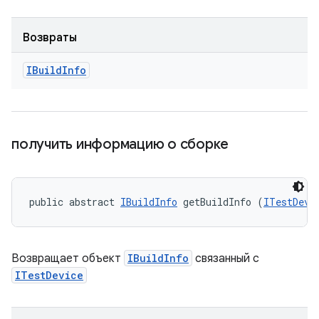
Возвраты
IBuild
Info
получить информацию о сборке
public abstract 
IBuildInfo
 getBuildInfo (
ITestDevi
Возвращает объект
IBuildInfo
связанный с
ITestDevice