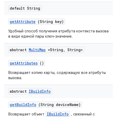
default String
get
Attribute
(String key)
Удобный способ получения атрибута контекста вызова
в виде единой пары ключ-значение.
abstract
Multi
Map
<String
,
String>
get
Attributes
()
Возвращает копию карты, содержащую все атрибуты
вызова.
abstract
IBuild
Info
get
Build
Info
(String device
Name)
IBuildInfo
Возвращает объект
, связанный с