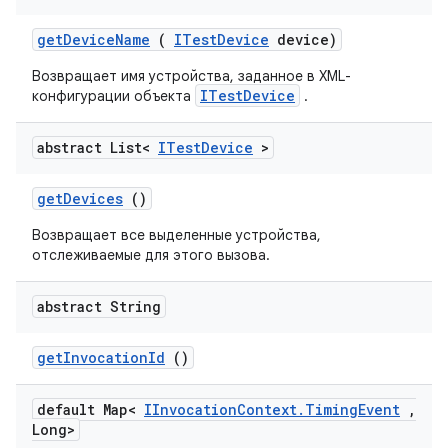
get
Device
Name
(
ITest
Device
device)
Возвращает имя устройства, заданное в XML-
ITestDevice
конфигурации объекта
.
abstract List<
ITest
Device
>
get
Devices
()
Возвращает все выделенные устройства,
отслеживаемые для этого вызова.
abstract String
get
Invocation
Id
()
default Map<
IInvocation
Context
.
Timing
Event
,
Long>