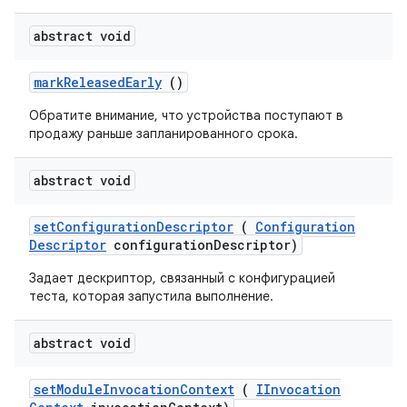
abstract void
mark
Released
Early
()
Обратите внимание, что устройства поступают в
продажу раньше запланированного срока.
abstract void
set
Configuration
Descriptor
(
Configuration
Descriptor
configuration
Descriptor)
Задает дескриптор, связанный с конфигурацией
теста, которая запустила выполнение.
abstract void
set
Module
Invocation
Context
(
IInvocation