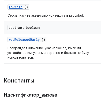
to
Proto
()
Сериализуйте экземпляр контекста в protobuf.
abstract boolean
was
Released
Early
()
Возвращает значение, указывающее, были ли
устройства выпущены досрочно и больше не будут
использоваться.
Константы
Идентификатор
_
вызова