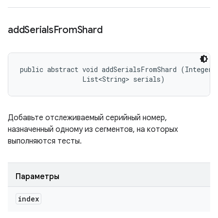
add
Serials
From
Shard
public abstract void addSerialsFromShard (Integer i
                List<String> serials)
Добавьте отслеживаемый серийный номер,
назначенный одному из сегментов, на которых
выполняются тесты.
Параметры
index