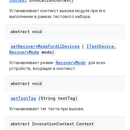
Context
invocation
Context)
Устанавливает контекст вызова модуля при его
выполнении в рамках тестового набора.
abstract void
set
Recovery
Mode
For
All
Devices
(
ITest
Device
.
Recovery
Mode
mode)
RecoveryMode
Устанавливает режим
для всех
устройств, входящих в контекст.
abstract void
set
Test
Tag
(String test
Tag)
Устанавливает тег теста при вызове.
abstract Invocation
Context
.
Context