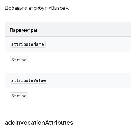
Добавьте атрибут «Вызов».
Параметры
attribute
Name
String
attribute
Value
String
add
Invocation
Attributes