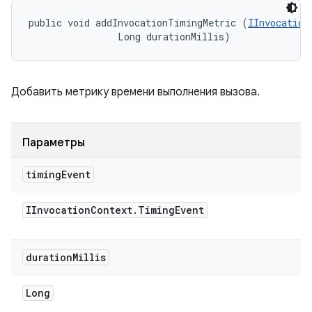
public void addInvocationTimingMetric (
IInvocation
                Long durationMillis)
Добавить метрику времени выполнения вызова.
Параметры
timing
Event
IInvocation
Context
.
Timing
Event
duration
Millis
Long