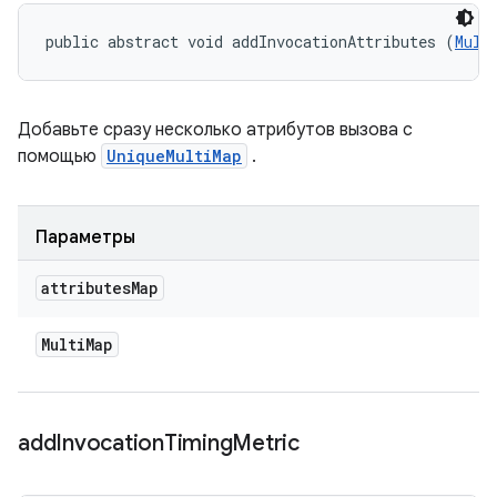
public abstract void addInvocationAttributes (
Mult
Добавьте сразу несколько атрибутов вызова с
помощью
UniqueMultiMap
.
Параметры
attributes
Map
Multi
Map
add
Invocation
Timing
Metric