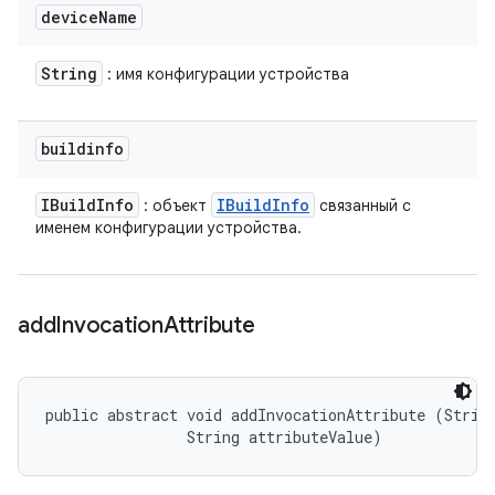
device
Name
String
: имя конфигурации устройства
buildinfo
IBuild
Info
IBuild
Info
: объект
связанный с
именем конфигурации устройства.
add
Invocation
Attribute
public abstract void addInvocationAttribute (String
                String attributeValue)