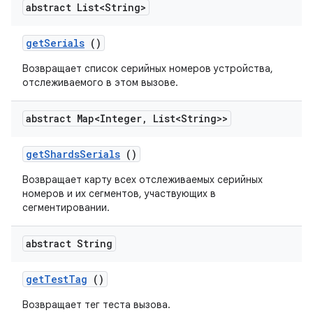
abstract List<String>
get
Serials
()
Возвращает список серийных номеров устройства,
отслеживаемого в этом вызове.
abstract Map<Integer
,
List<String>>
get
Shards
Serials
()
Возвращает карту всех отслеживаемых серийных
номеров и их сегментов, участвующих в
сегментировании.
abstract String
get
Test
Tag
()
Возвращает тег теста вызова.