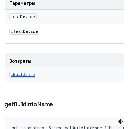
Параметры
test
Device
ITest
Device
Возвраты
IBuild
Info
get
Build
Info
Name
public abstract String getBuildInfoName (
IBuildInf