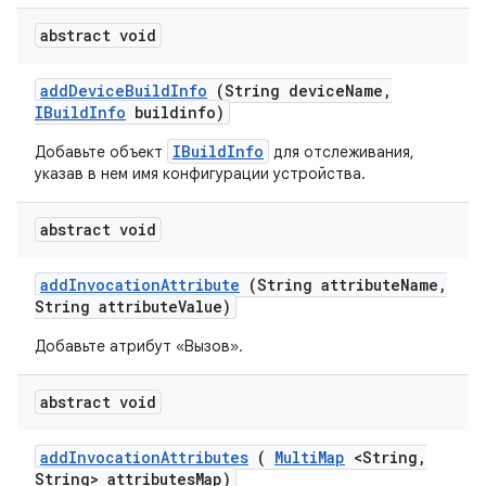
abstract void
add
Device
Build
Info
(String device
Name
,
IBuild
Info
buildinfo)
IBuildInfo
Добавьте объект
для отслеживания,
указав в нем имя конфигурации устройства.
abstract void
add
Invocation
Attribute
(String attribute
Name
,
String attribute
Value)
Добавьте атрибут «Вызов».
abstract void
add
Invocation
Attributes
(
Multi
Map
<String
,
String> attributes
Map)