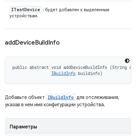
ITest
Device
: будет добавлен к выделенным
устройствам.
add
Device
Build
Info
public abstract void addDeviceBuildInfo (String dev
IBuildInfo
 buildinfo)
Добавьте объект
IBuildInfo
для отслеживания,
указав в нем имя конфигурации устройства.
Параметры