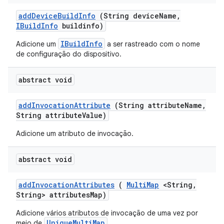
add
Device
Build
Info
(String device
Name
,
IBuild
Info
buildinfo)
IBuildInfo
Adicione um
a ser rastreado com o nome
de configuração do dispositivo.
abstract void
add
Invocation
Attribute
(String attribute
Name
,
String attribute
Value)
Adicione um atributo de invocação.
abstract void
add
Invocation
Attributes
(
Multi
Map
<String
,
String> attributes
Map)
Adicione vários atributos de invocação de uma vez por
UniqueMultiMap
meio de
.