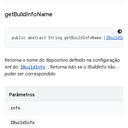
get
Build
Info
Name
public abstract String getBuildInfoName (
IBuildInf
Retorna o nome do dispositivo definido na configuração
xml do
IBuildInfo
. Retorna nulo se o IBuildInfo não
puder ser correspondido
Parâmetros
info
IBuild
Info