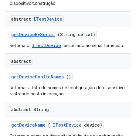
dispositivo/construção
abstract
ITest
Device
get
Device
By
Serial
(String serial)
ITestDevice
Retorna o
associado ao serial fornecido.
abstract
get
Device
Config
Names
()
Retornar a lista de nomes de configuração do dispositivo
rastreado nesta invocação
abstract String
get
Device
Name
(
ITest
Device
device)