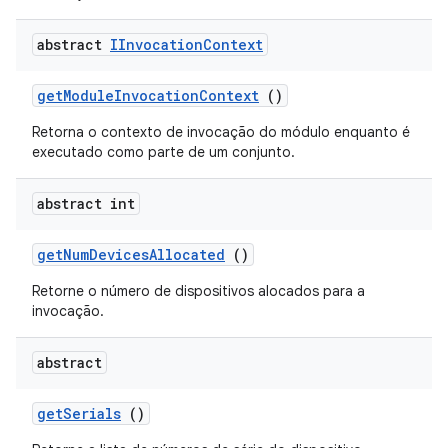
abstract
IInvocation
Context
get
Module
Invocation
Context
()
Retorna o contexto de invocação do módulo enquanto é
executado como parte de um conjunto.
abstract int
get
Num
Devices
Allocated
()
Retorne o número de dispositivos alocados para a
invocação.
abstract
get
Serials
()