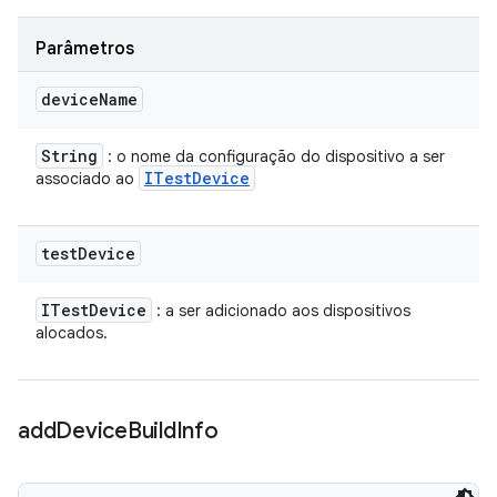
Parâmetros
device
Name
String
: o nome da configuração do dispositivo a ser
ITest
Device
associado ao
test
Device
ITest
Device
: a ser adicionado aos dispositivos
alocados.
add
Device
Build
Info