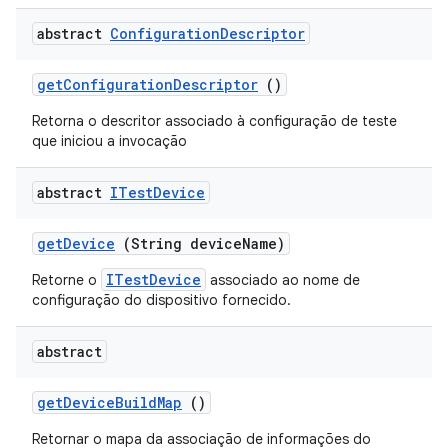
abstract
Configuration
Descriptor
get
Configuration
Descriptor
()
Retorna o descritor associado à configuração de teste
que iniciou a invocação
abstract
ITest
Device
get
Device
(String device
Name)
ITestDevice
Retorne o
associado ao nome de
configuração do dispositivo fornecido.
abstract
get
Device
Build
Map
()
Retornar o mapa da associação de informações do