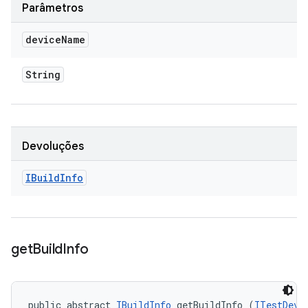
Parâmetros
device
Name
String
Devoluções
IBuild
Info
get
Build
Info
public abstract 
IBuildInfo
 getBuildInfo (
ITestDevi