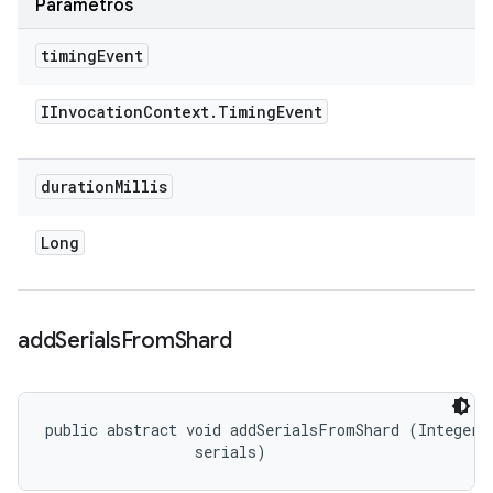
Parâmetros
timing
Event
IInvocation
Context
.
Timing
Event
duration
Millis
Long
add
Serials
From
Shard
public abstract void addSerialsFromShard (Integer i
 serials)