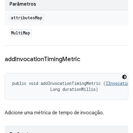
Parâmetros
attributes
Map
Multi
Map
add
Invocation
Timing
Metric
public void addInvocationTimingMetric (
IInvocation
                Long durationMillis)
Adicione uma métrica de tempo de invocação.