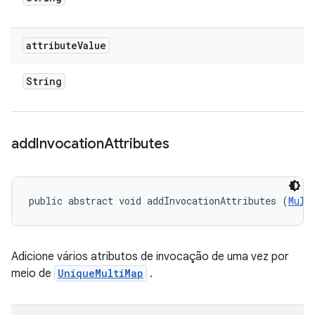
attribute
Value
String
add
Invocation
Attributes
public abstract void addInvocationAttributes (
Mult
Adicione vários atributos de invocação de uma vez por
meio de
UniqueMultiMap
.