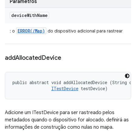
Parâmetros
device
With
Name
ERROR(/Map)
: o
do dispositivo adicional para rastrear
add
Allocated
Device
public abstract void addAllocatedDevice (String dev
ITestDevice
 testDevice)
Adicione um ITestDevice para ser rastreado pelos
metadados quando o dispositivo for alocado. definirá as
informações de construção como nulas no mapa.