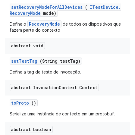
set
Recovery
Mode
For
All
Devices
(
ITest
Device
.
Recovery
Mode
mode)
RecoveryMode
Define o
de todos os dispositivos que
fazem parte do contexto
abstract void
set
Test
Tag
(String test
Tag)
Define a tag de teste de invocação.
abstract Invocation
Context
.
Context
to
Proto
()
Serialize uma instância de contexto em um protobuf.
abstract boolean