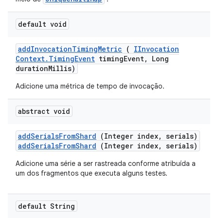
default void
add
Invocation
Timing
Metric
(
IInvocation
Context
.
Timing
Event
timing
Event
,
Long
duration
Millis)
Adicione uma métrica de tempo de invocação.
abstract void
add
Serials
From
Shard
(Integer index
,
serials)
addSerialsFromShard
(Integer index, serials)
Adicione uma série a ser rastreada conforme atribuída a
um dos fragmentos que executa alguns testes.
default String