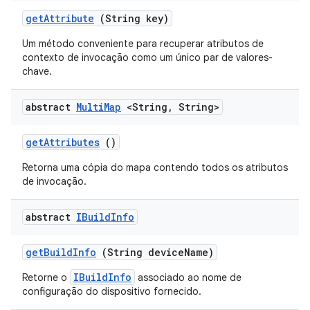
get
Attribute
(String key)
Um método conveniente para recuperar atributos de
contexto de invocação como um único par de valores-
chave.
abstract
Multi
Map
<String
,
String>
get
Attributes
()
Retorna uma cópia do mapa contendo todos os atributos
de invocação.
abstract
IBuild
Info
get
Build
Info
(String device
Name)
IBuildInfo
Retorne o
associado ao nome de
configuração do dispositivo fornecido.