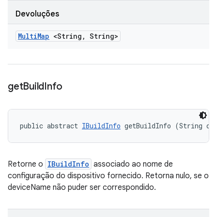
Devoluções
Multi
Map
<String
,
String>
get
Build
Info
public abstract 
IBuildInfo
 getBuildInfo (String de
Retorne o
IBuildInfo
associado ao nome de
configuração do dispositivo fornecido. Retorna nulo, se o
deviceName não puder ser correspondido.