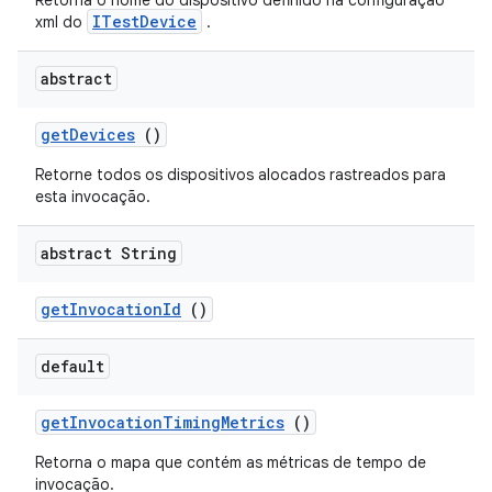
Retorna o nome do dispositivo definido na configuração
ITestDevice
xml do
.
abstract
get
Devices
()
Retorne todos os dispositivos alocados rastreados para
esta invocação.
abstract String
get
Invocation
Id
()
default
get
Invocation
Timing
Metrics
()
Retorna o mapa que contém as métricas de tempo de
invocação.