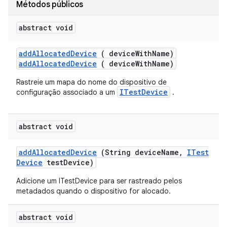
Métodos públicos
abstract void
add
Allocated
Device
( device
With
Name)
addAllocatedDevice
( deviceWithName)
Rastreie um mapa do nome do dispositivo de
ITestDevice
configuração associado a um
.
abstract void
add
Allocated
Device
(String device
Name
,
ITest
Device
test
Device)
Adicione um ITestDevice para ser rastreado pelos
metadados quando o dispositivo for alocado.
abstract void