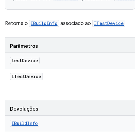
Retorne o
IBuildInfo
associado ao
ITestDevice
Parâmetros
test
Device
ITest
Device
Devoluções
IBuild
Info