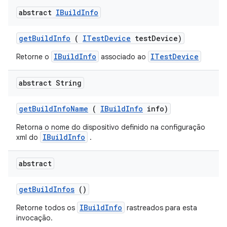
abstract
IBuild
Info
get
Build
Info
(
ITest
Device
test
Device)
IBuildInfo
ITestDevice
Retorne o
associado ao
abstract String
get
Build
Info
Name
(
IBuild
Info
info)
Retorna o nome do dispositivo definido na configuração
IBuildInfo
xml do
.
abstract
get
Build
Infos
()
IBuildInfo
Retorne todos os
rastreados para esta
invocação.