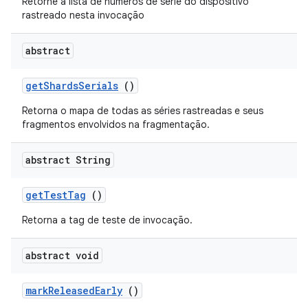
Retorne a lista de números de série do dispositivo
rastreado nesta invocação
abstract
get
Shards
Serials
()
Retorna o mapa de todas as séries rastreadas e seus
fragmentos envolvidos na fragmentação.
abstract String
get
Test
Tag
()
Retorna a tag de teste de invocação.
abstract void
mark
Released
Early
()