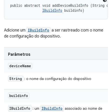
public abstract void addDeviceBuildInfo (String dev
IBuildInfo
 buildinfo)
Adicione um
IBuildInfo
a ser rastreado com o nome
de configuração do dispositivo.
Parâmetros
device
Name
String
: o nome da configuração do dispositivo
buildinfo
IBuild
Info
IBuild
Info
: um
associado ao nome de