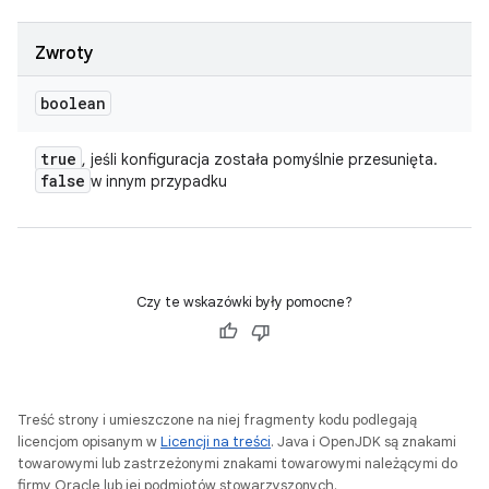
Zwroty
boolean
true
, jeśli konfiguracja została pomyślnie przesunięta.
false
w innym przypadku
Czy te wskazówki były pomocne?
Treść strony i umieszczone na niej fragmenty kodu podlegają
licencjom opisanym w
Licencji na treści
. Java i OpenJDK są znakami
towarowymi lub zastrzeżonymi znakami towarowymi należącymi do
firmy Oracle lub jej podmiotów stowarzyszonych.