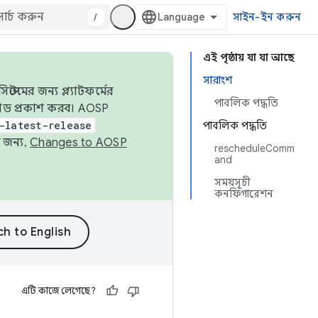
/
সাইন-ইন করুন
এই পৃষ্ঠায় যা যা আছে
সারাংশ
েমের জন্য প্ল্যাটফর্মের
পাবলিক পদ্ধতি
 কোড প্রকাশ করব। AOSP
-latest-release
পাবলিক পদ্ধতি
 জন্য,
Changes to AOSP
rescheduleComm
and
সময়সূচী
কনফিগারেশন
এটি কাজে লেগেছে?