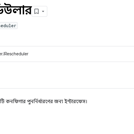
িউলার
heduler
r.IRescheduler
ি কনফিগার পুনর্নির্ধারণের জন্য ইন্টারফেস।