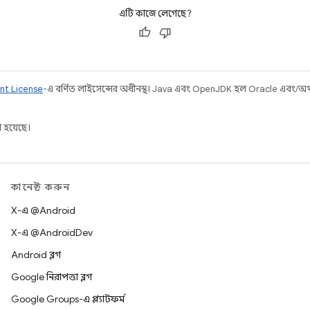
এটি কাজে লেগেছে?
nt License
-এ বর্ণিত লাইসেন্সের অধীনস্থ। Java এবং OpenJDK হল Oracle এবং/অথবা 
 হয়েছে।
কানেক্ট করুন
X-এ @Android
X-এ @AndroidDev
Android ব্লগ
Google নিরাপত্তা ব্লগ
Google Groups-এ প্ল্যাটফর্ম