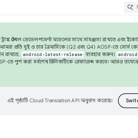
াঙ্ক স্টেবল ডেভেলপমেন্ট মডেলের সাথে সামঞ্জস্য রাখতে এবং ইকোসিস্ট
ে, আমরা প্রতি দুই ও চার ত্রৈমাসিকে (Q2 এবং Q4) AOSP-তে সোর্স
ান রাখতে,
android-latest-release
ব্যবহার করুন।
android
বদা AOSP-তে পুশ করা সর্বশেষ রিলিজটিকে রেফারেন্স করবে। আরও তথ্যের
এই পৃষ্ঠাটি
Cloud Translation API
অনুবাদ করেছে।