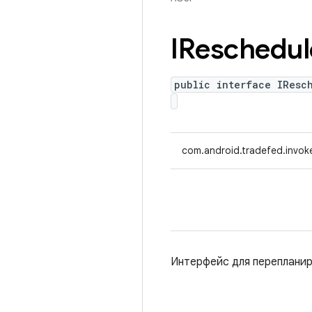
IReschedul
public interface IResc
com.android.tradefed.invoke
Интерфейс для перепланир