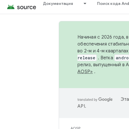
Документация
Поиск кода And
Начиная с 2026 года, 
обеспечения стабильн
во 2-м и 4-м квартала
release
. Ветка
andro
релиз, выпущенный в 
AOSP»
.
Эта
API
.
AOSP