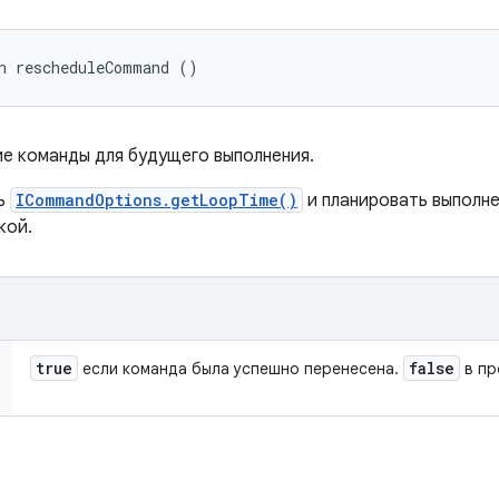
n rescheduleCommand ()
е команды для будущего выполнения.
ть
ICommandOptions.getLoopTime()
и планировать выполн
кой.
true
false
если команда была успешно перенесена.
в пр