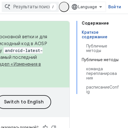
/
Войти
Содержание
Краткое
основной ветки и для
содержание
исходный код в AOSP
Публичные
ку
android-latest-
методы
 самый последний
Публичные методы
здел «Изменения в
команда
перепланирова
ния
расписаниеConf
ig
 оказалась полезной?