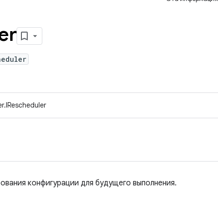
er
heduler
r.IRescheduler
ования конфигурации для будущего выполнения.