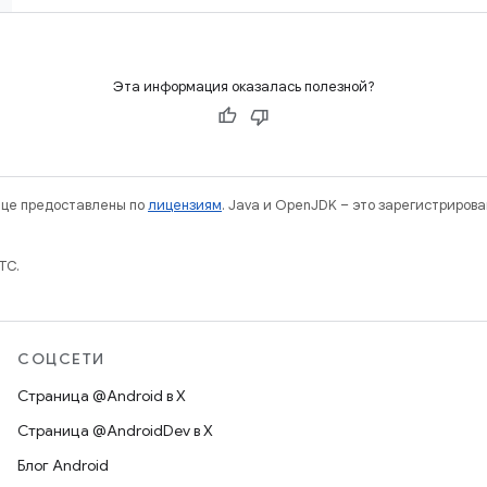
Эта информация оказалась полезной?
нице предоставлены по
лицензиям
. Java и OpenJDK – это зарегистриров
TC.
СОЦСЕТИ
Страница @Android в X
Страница @AndroidDev в X
Блог Android