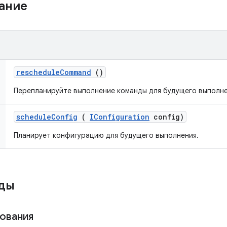
жание
reschedule
Command
()
Перепланируйте выполнение команды для будущего выполне
schedule
Config
(
IConfiguration
config)
Планирует конфигурацию для будущего выполнения.
оды
рования