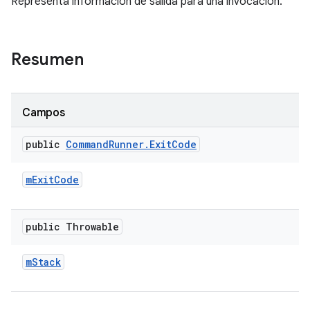
Representa información de salida para una invocación.
Resumen
Campos
public
Command
Runner
.
Exit
Code
m
Exit
Code
public Throwable
m
Stack