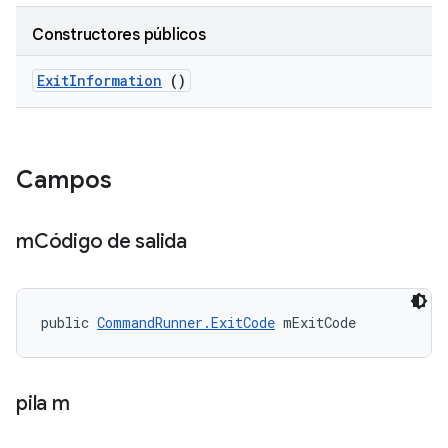
Constructores públicos
Exit
Information
()
Campos
m
Código de salida
public 
CommandRunner.ExitCode
 mExitCode
pila m