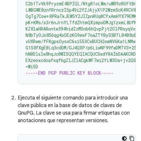
C2b1TvVk9PryzmE4BPIQL/NtgR1oLWm/uWR9zRUFtBnE4
LWBGWE0znfRrnczI5p49i2YZJAjyX1P2WzmScK49CV82
OgTg7Cow+8PRaTkJEW5Y2JIZpnRUq0CYxAmHYX79EMKH
pK+KMs/s3r6nJrnYLTfdZhtmQXimpoDMJg1zxmL8UfNU
KZ8laHRARonte394hidZzM5nb6hQvpPjt2OlPRsyqVxw4
N8bTyOJo856qg4oOEzKG9eeF7oaZTYBy33BTL0408sEB
vUXRwm/fFKgpsOysxC6xi553CxBUCH2omNV6Ka1LNMwzS
G1S8fXgE0Lq3cdDM/GJ4QXP/p6LiwNF99faDMTV3+2SA
hN0DlsIw8hqJc0WISQQYEQIACQUCSedYRAIbDAAKCRDo
EXzeoxcdoafxqf6gZlJZlACgkWF7wi2YLW3Oa+jv2QST
=Wi5D
-----END PGP PUBLIC KEY BLOCK-----
Ejecuta el siguiente comando para introducir una
clave pública en la base de datos de claves de
GnuPG. La clave se usa para firmar etiquetas con
anotaciones que representan versiones.