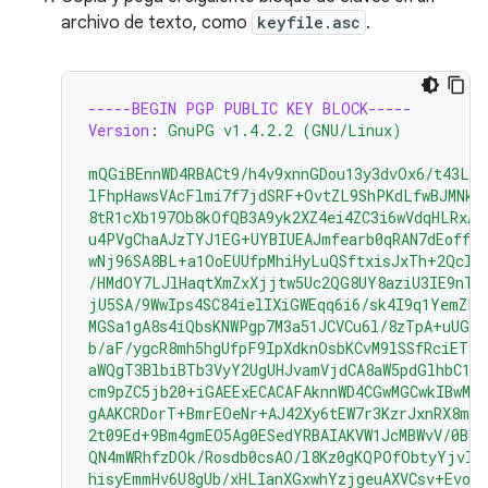
archivo de texto, como
keyfile.asc
.
-----BEGIN PGP PUBLIC KEY BLOCK-----
Version
:
GnuPG v1.4.2.2 (GNU/Linux)
mQGiBEnnWD4RBACt9/h4v9xnnGDou13y3dvOx6/t43LP
lFhpHawsVAcFlmi7f7jdSRF+OvtZL9ShPKdLfwBJMNkU
8tR1cXb197Ob8kOfQB3A9yk2XZ4ei4ZC3i6wVdqHLRxAB
u4PVgChaAJzTYJ1EG+UYBIUEAJmfearb0qRAN7dEoff0F
wNj96SA8BL+a1OoEUUfpMhiHyLuQSftxisJxTh+2Qclz
/HMdOY7LJlHaqtXmZxXjjtw5Uc2QG8UY8aziU3IE9nTj
jU5SA/9WwIps4SC84ielIXiGWEqq6i6/sk4I9q1YemZF2
MGSa1gA8s4iQbsKNWPgp7M3a51JCVCu6l/8zTpA+uUGap
b/aF/ygcR8mh5hgUfpF9IpXdknOsbKCvM9lSSfRciETyk
aWQgT3BlbiBTb3VyY2UgUHJvamVjdCA8aW5pdGlhbC1j
cm9pZC5jb20+iGAEExECACAFAknnWD4CGwMGCwkIBwMC
gAAKCRDorT+BmrEOeNr+AJ42Xy6tEW7r3KzrJxnRX8mi
2t09Ed+9Bm4gmEO5Ag0ESedYRBAIAKVW1JcMBWvV/0Bo9
QN4mWRhfzDOk/Rosdb0csAO/l8Kz0gKQPOfObtyYjvI8
hisyEmmHv6U8gUb/xHLIanXGxwhYzjgeuAXVCsv+EvoP