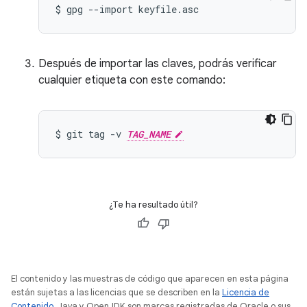
$
gpg
--import
Después de importar las claves, podrás verificar
cualquier etiqueta con este comando:
$
git
tag
-v
TAG_NAME
¿Te ha resultado útil?
El contenido y las muestras de código que aparecen en esta página
están sujetas a las licencias que se describen en la
Licencia de
Contenido
. Java y OpenJDK son marcas registradas de Oracle o sus