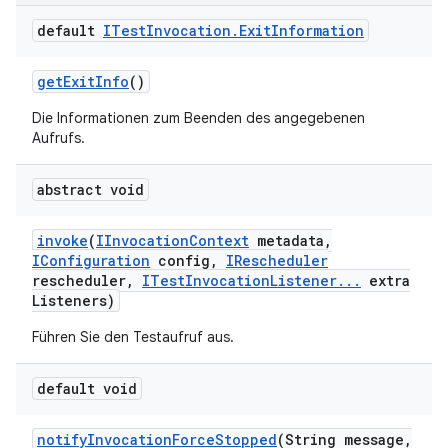
default
ITest
Invocation
.
Exit
Information
get
Exit
Info
()
Die Informationen zum Beenden des angegebenen
Aufrufs.
abstract void
invoke
(
IInvocation
Context
metadata
,
IConfiguration
config
,
IRescheduler
rescheduler
,
ITest
Invocation
Listener
.
.
.
extra
Listeners)
Führen Sie den Testaufruf aus.
default void
notify
Invocation
Force
Stopped
(String message
,