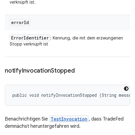
verknüpft ist.
error
Id
Error
Identifier
: Kennung, die mit dem erzwungenen
Stopp verknüpft ist
notify
Invocation
Stopped
public void notifyInvocationStopped (String messag
Benachrichtigen Sie
TestInvocation
, dass TradeFed
demnächst heruntergefahren wird.