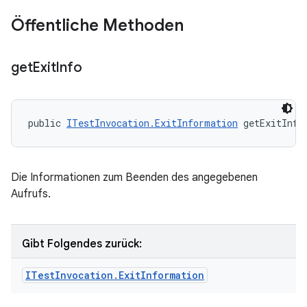
Öffentliche Methoden
get
Exit
Info
public 
ITestInvocation.ExitInformation
 getExitInfo
Die Informationen zum Beenden des angegebenen
Aufrufs.
Gibt Folgendes zurück:
ITest
Invocation
.
Exit
Information