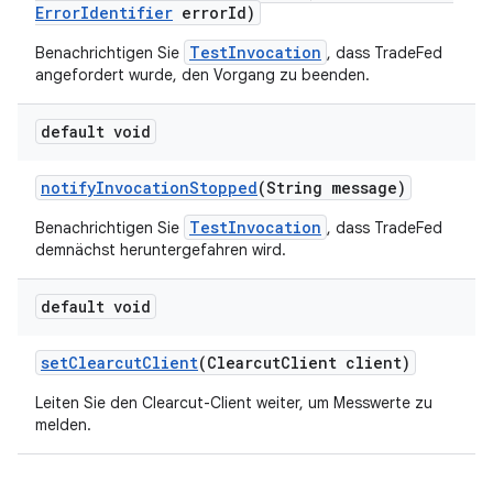
Error
Identifier
error
Id)
TestInvocation
Benachrichtigen Sie
, dass TradeFed
angefordert wurde, den Vorgang zu beenden.
default void
notify
Invocation
Stopped
(String message)
TestInvocation
Benachrichtigen Sie
, dass TradeFed
demnächst heruntergefahren wird.
default void
set
Clearcut
Client
(Clearcut
Client client)
Leiten Sie den Clearcut-Client weiter, um Messwerte zu
melden.