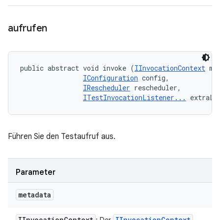
aufrufen
public abstract void invoke (
IInvocationContext
 met
IConfiguration
 config, 

IRescheduler
 rescheduler, 

ITestInvocationListener...
 extraLi
Führen Sie den Testaufruf aus.
Parameter
metadata
IInvocation
Context
IInvocation
Context