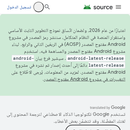
تسجيل الدخول
اعتبارًا من عام 2026، ولضمان اتّساق نموذج التطوير الثابت الأساسي
واستقرار المنصة في النظام المتكامل، سننشر رمز المصدر في مشروع
Android مفتوح المصدر (AOSP) في الربعَين الثاني والرابع. لبناء
مشروع Android مفتوح المصدر والمساهمة فيه، استخدِم
android-latest-release
. سيشير فرع بيان
android-
latest-release
دائمًا إلى أحدث إصدار تم نشره في مشروع
Android مفتوح المصدر. لمزيد من المعلومات، يُرجى الاطّلاع على
التغييرات في مشروع Android مفتوح المصدر
.
تستخدم Google تكنولوجيا الذكاء الاصطناعي لترجمة المحتوى إلى
لغتك المفضّلة، وقد تتضمّن بعض الأخطاء.