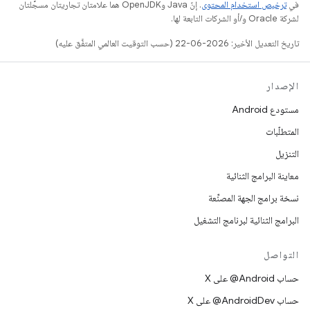
في
ترخيص استخدام المحتوى
. إنّ Java وOpenJDK هما علامتان تجاريتان مسجَّلتان
لشركة Oracle و/أو الشركات التابعة لها.
تاريخ التعديل الأخير: 2026-06-22 (حسب التوقيت العالمي المتفَّق عليه)
الإصدار
مستودع Android
المتطلّبات
التنزيل
معاينة البرامج الثنائية
نسخة برامج الجهة المصنِّعة
البرامج الثنائية لبرنامج التشغيل
التواصل
حساب ‎@Android على X
حساب ‎@AndroidDev على X