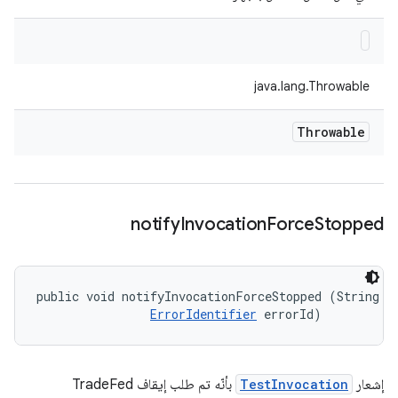
java.lang.Throwable
Throwable
notify
Invocation
Force
Stopped
public void notifyInvocationForceStopped (String me
ErrorIdentifier
 errorId)
إشعار
TestInvocation
بأنّه تم طلب إيقاف TradeFed