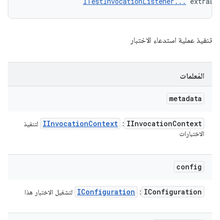
ITestInvocationListener...
 extraLi
تنفيذ عملية استدعاء الاختبار
المَعلمات
metadata
IInvocation
Context
IInvocation
Context
: ‏
لتنفيذ
الاختبارات
config
IConfiguration
IConfiguration
: ‏
لتشغيل الاختبار هذا