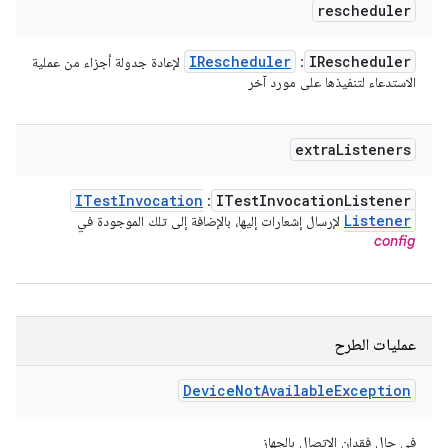
rescheduler
IRescheduler
IRescheduler
: ‏
لإعادة جدولة أجزاء من عملية
الاستدعاء لتنفيذها على مورد آخر
extra
Listeners
ITest
Invocation
ITest
Invocation
Listener
:
Listener
لإرسال إشعارات إليها، بالإضافة إلى تلك الموجودة في
config
عمليات الطرح
Device
Not
Available
Exception
في حال فقدان الاتصال بالجهاز