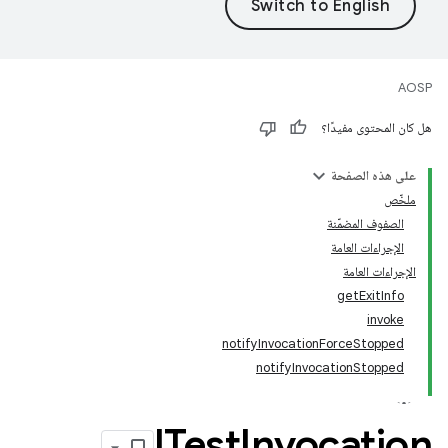
AOSP
هل كان المحتوى مفيدًا؟
على هذه الصفحة
ملخّص
الصفوف المضمّنة
الإجراءات العامة
الإجراءات العامة
getExitInfo
invoke
notifyInvocationForceStopped
notifyInvocationStopped
ITest
Invocation