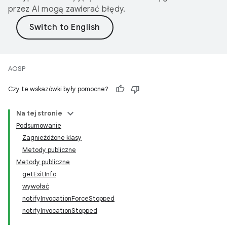
przez AI mogą zawierać błędy.
AOSP
Czy te wskazówki były pomocne?
Na tej stronie
Podsumowanie
Zagnieżdżone klasy
Metody publiczne
Metody publiczne
getExitInfo
wywołać
notifyInvocationForceStopped
notifyInvocationStopped