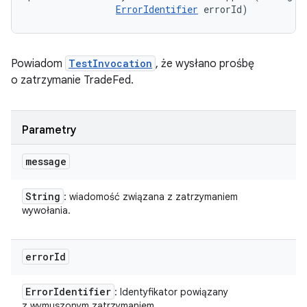
ErrorIdentifier
 errorId)
Powiadom
TestInvocation
, że wysłano prośbę
o zatrzymanie TradeFed.
Parametry
message
String
: wiadomość związana z zatrzymaniem
wywołania.
error
Id
Error
Identifier
: Identyfikator powiązany
z wymuszonym zatrzymaniem