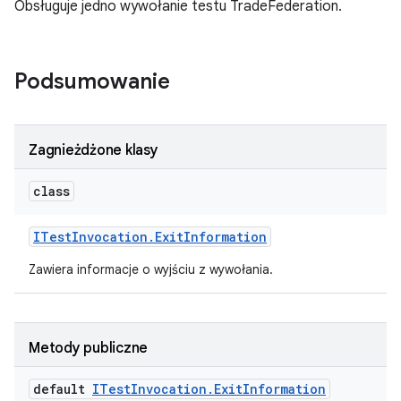
Obsługuje jedno wywołanie testu TradeFederation.
Podsumowanie
Zagnieżdżone klasy
class
ITest
Invocation
.
Exit
Information
Zawiera informacje o wyjściu z wywołania.
Metody publiczne
default
ITest
Invocation
.
Exit
Information