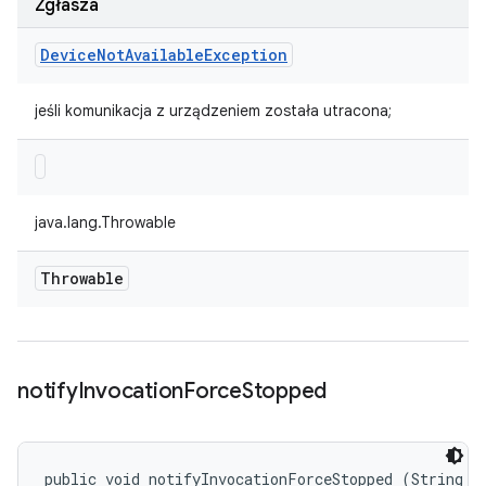
Zgłasza
Device
Not
Available
Exception
jeśli komunikacja z urządzeniem została utracona;
java.lang.Throwable
Throwable
notify
Invocation
Force
Stopped
public void notifyInvocationForceStopped (String me