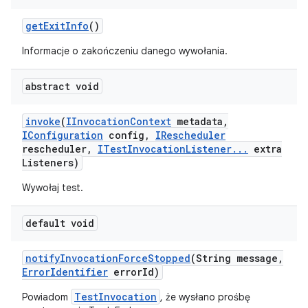
get
Exit
Info
()
Informacje o zakończeniu danego wywołania.
abstract void
invoke
(
IInvocation
Context
metadata
,
IConfiguration
config
,
IRescheduler
rescheduler
,
ITest
Invocation
Listener
.
.
.
extra
Listeners)
Wywołaj test.
default void
notify
Invocation
Force
Stopped
(String message
,
Error
Identifier
error
Id)
TestInvocation
Powiadom
, że wysłano prośbę