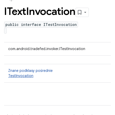
IText
Invocation
public interface ITestInvocation
com.android.tradefed.invoker.ITestInvocation
Znane podklasy pośrednie
TestInvocation