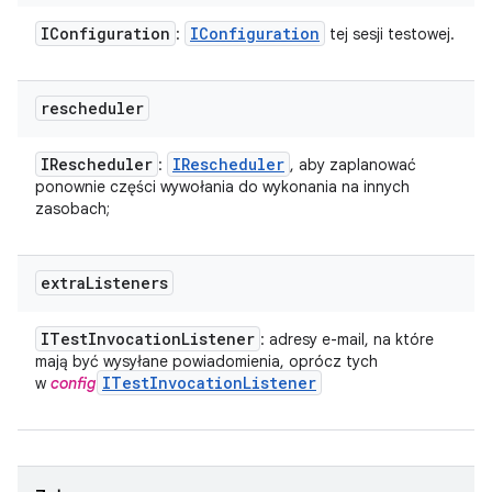
IConfiguration
IConfiguration
:
tej sesji testowej.
rescheduler
IRescheduler
IRescheduler
:
, aby zaplanować
ponownie części wywołania do wykonania na innych
zasobach;
extra
Listeners
ITest
Invocation
Listener
: adresy e-mail, na które
mają być wysyłane powiadomienia, oprócz tych
ITest
Invocation
Listener
w
config