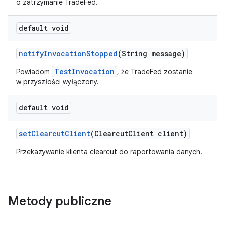
o zatrzymanie TradeFed.
default void
notify
Invocation
Stopped
(String message)
TestInvocation
Powiadom
, że TradeFed zostanie
w przyszłości wyłączony.
default void
set
Clearcut
Client
(Clearcut
Client client)
Przekazywanie klienta clearcut do raportowania danych.
Metody publiczne