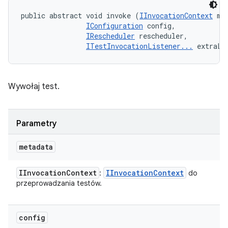
public abstract void invoke (
IInvocationContext
 met
IConfiguration
 config, 

IRescheduler
 rescheduler, 

ITestInvocationListener...
 extraLi
Wywołaj test.
Parametry
metadata
IInvocation
Context
IInvocation
Context
:
do
przeprowadzania testów.
config