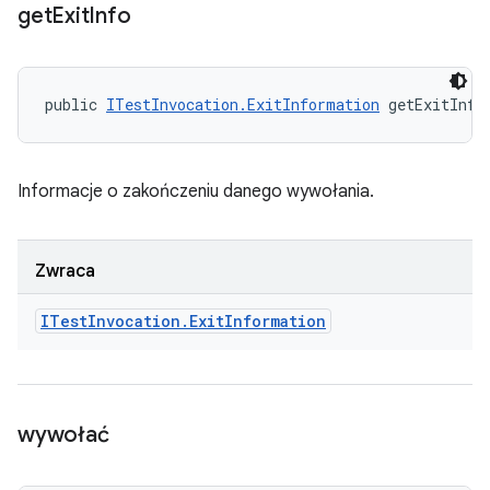
get
Exit
Info
public 
ITestInvocation.ExitInformation
 getExitInfo
Informacje o zakończeniu danego wywołania.
Zwraca
ITest
Invocation
.
Exit
Information
wywołać