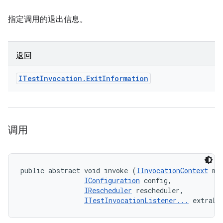
指定调用的退出信息。
返回
ITest
Invocation
.
Exit
Information
调用
public abstract void invoke (
IInvocationContext
 met
IConfiguration
 config, 

IRescheduler
 rescheduler, 

ITestInvocationListener...
 extraLi