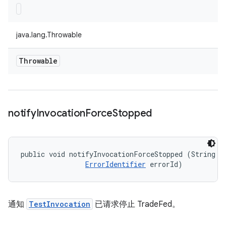
java.lang.Throwable
Throwable
notify
Invocation
Force
Stopped
public void notifyInvocationForceStopped (String me
ErrorIdentifier
 errorId)
通知
TestInvocation
已请求停止 TradeFed。