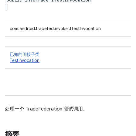
com.android.tradefed.invoker.ITestInvocation
已知的间接子类
TestInvocation
处理一个 TradeFederation 测试调用。
摘要