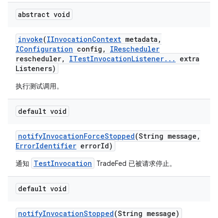
abstract void
invoke
(
IInvocation
Context
metadata
,
IConfiguration
config
,
IRescheduler
rescheduler
,
ITest
Invocation
Listener
.
.
.
extra
Listeners)
执行测试调用。
default void
notify
Invocation
Force
Stopped
(String message
,
Error
Identifier
error
Id)
TestInvocation
通知
TradeFed 已被请求停止。
default void
notify
Invocation
Stopped
(String message)