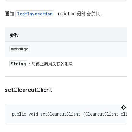
通知
TestInvocation
TradeFed 最终会关闭。
参数
message
String
：与停止调用关联的消息
set
Clearcut
Client
public void setClearcutClient (ClearcutClient clie