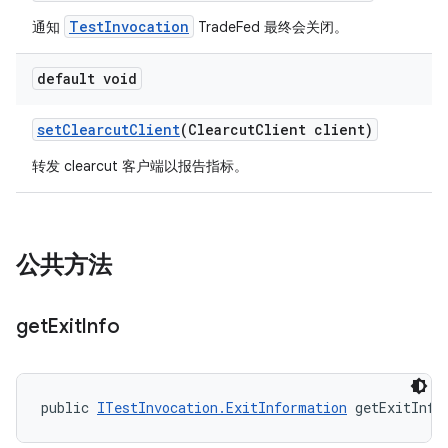
TestInvocation
通知
TradeFed 最终会关闭。
default void
set
Clearcut
Client
(Clearcut
Client client)
转发 clearcut 客户端以报告指标。
公共方法
get
Exit
Info
public 
ITestInvocation.ExitInformation
 getExitInfo