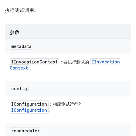
执行测试调用。
参数
metadata
IInvocation
Context
IInvocation
：要执行测试的
Context
。
config
IConfiguration
：相应测试运行的
IConfiguration
。
rescheduler