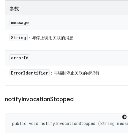
参数
message
String
：与停止调用关联的消息
error
Id
Error
Identifier
：与强制停止关联的标识符
notify
Invocation
Stopped
public void notifyInvocationStopped (String messag