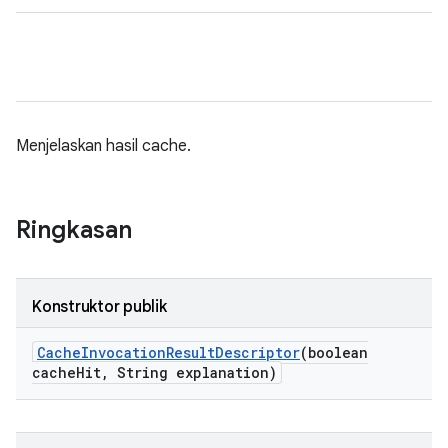
Menjelaskan hasil cache.
Ringkasan
Konstruktor publik
Cache
Invocation
Result
Descriptor
(boolean
cache
Hit
,
String explanation)