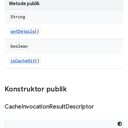
Metode publik
String
get
Details
()
boolean
is
Cache
Hit
()
Konstruktor publik
Cache
Invocation
Result
Descriptor