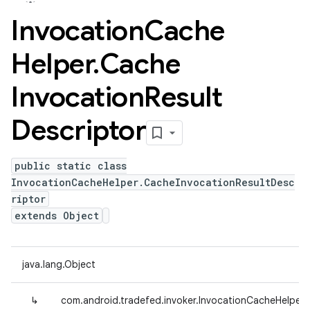
Invocation
Cache
Helper
.
Cache
Invocation
Result
Descriptor
public static class
InvocationCacheHelper.CacheInvocationResultDesc
riptor
extends Object
java.lang.Object
↳
com.android.tradefed.invoker.InvocationCacheHelper.