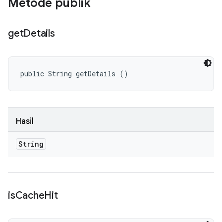
Metode publik
get
Details
public String getDetails ()
Hasil
String
is
Cache
Hit