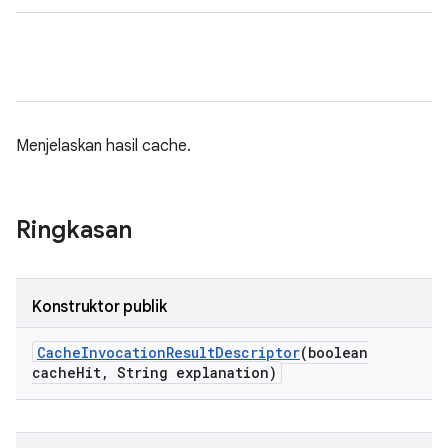
Menjelaskan hasil cache.
Ringkasan
Konstruktor publik
Cache
Invocation
Result
Descriptor
(boolean
cache
Hit
,
String explanation)