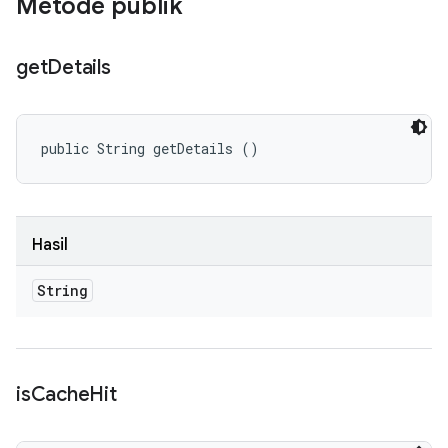
Metode publik
get
Details
public String getDetails ()
Hasil
String
is
Cache
Hit