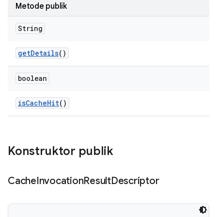
Metode publik
String
get
Details
()
boolean
is
Cache
Hit
()
Konstruktor publik
Cache
Invocation
Result
Descriptor