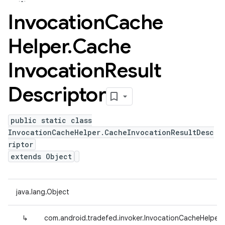
Invocation
Cache
Helper
.
Cache
Invocation
Result
Descriptor
public static class
InvocationCacheHelper.CacheInvocationResultDesc
riptor
extends Object
java.lang.Object
↳
com.android.tradefed.invoker.InvocationCacheHelper.