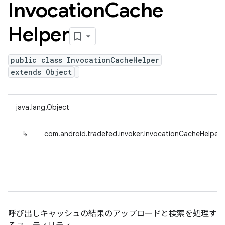
Invocation
Cache
Helper
public class InvocationCacheHelper
extends Object
java.lang.Object
↳
com.android.tradefed.invoker.InvocationCacheHelper
呼び出しキャッシュの結果のアップロードと検索を処理す