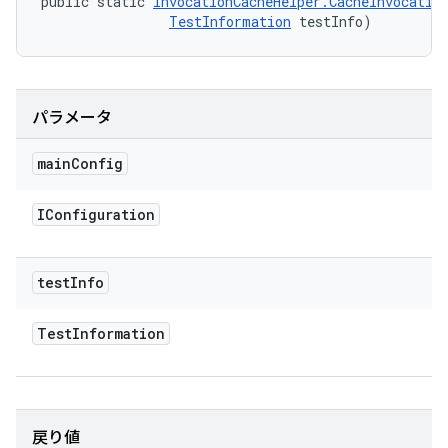
public static 
InvocationCacheHelper.CacheInvocatio
TestInformation
 testInfo)
パラメータ
main
Config
IConfiguration
test
Info
Test
Information
戻り値