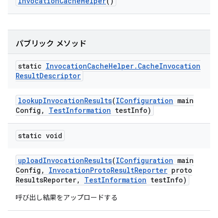
Invocation
Cache
Helper
()
パブリック メソッド
static
Invocation
Cache
Helper
.
Cache
Invocation
Result
Descriptor
lookup
Invocation
Results
(
IConfiguration
main
Config
,
Test
Information
test
Info)
static void
upload
Invocation
Results
(
IConfiguration
main
Config
,
Invocation
Proto
Result
Reporter
proto
Results
Reporter
,
Test
Information
test
Info)
呼び出し結果をアップロードする