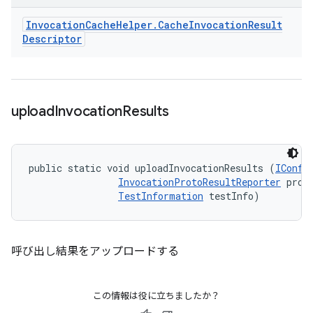
Invocation
Cache
Helper
.
Cache
Invocation
Result
Descriptor
upload
Invocation
Results
public static void uploadInvocationResults (
IConfi
InvocationProtoResultReporter
 proto
TestInformation
 testInfo)
呼び出し結果をアップロードする
この情報は役に立ちましたか？