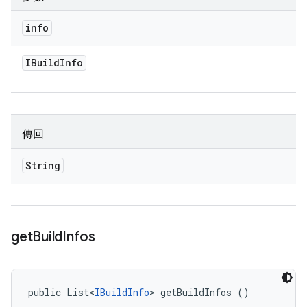
info
IBuild
Info
傳回
String
get
Build
Infos
public List<
IBuildInfo
> getBuildInfos ()