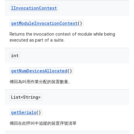
IInvocation
Context
get
Module
Invocation
Context
()
Returns the invocation context of module while being
executed as part of a suite.
int
get
Num
Devices
Allocated
()
傳回為叫用作業分配的裝置數量。
List<String>
get
Serials
()
傳回在此呼叫中追蹤的裝置序號清單