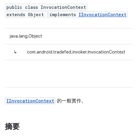
public class InvocationContext
extends Object
implements
IInvocationContext
java.lang.Object
↳
com.android.tradefed.invoker.InvocationContext
IInvocationContext
的一般實作。
摘要