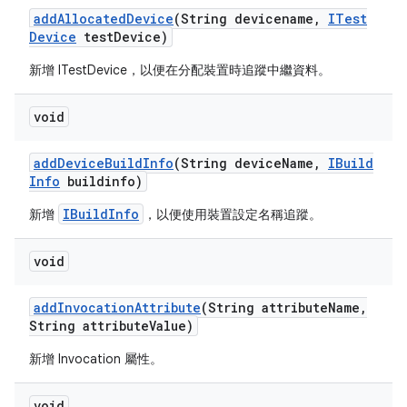
add
Allocated
Device
(String devicename
,
ITest
Device
test
Device)
新增 ITestDevice，以便在分配裝置時追蹤中繼資料。
void
add
Device
Build
Info
(String device
Name
,
IBuild
Info
buildinfo)
IBuildInfo
新增
，以便使用裝置設定名稱追蹤。
void
add
Invocation
Attribute
(String attribute
Name
,
String attribute
Value)
新增 Invocation 屬性。
void