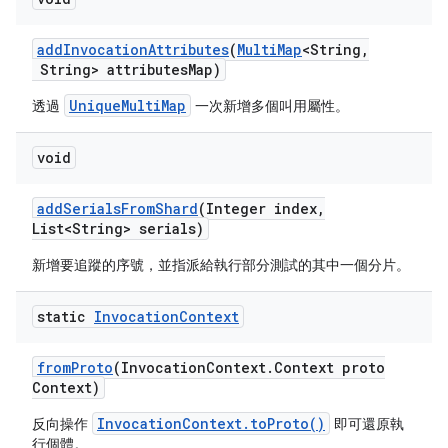
add
Invocation
Attributes
(
Multi
Map
<String
,
String> attributes
Map)
UniqueMultiMap
透過
一次新增多個叫用屬性。
void
add
Serials
From
Shard
(Integer index
,
List<String> serials)
新增要追蹤的序號，並指派給執行部分測試的其中一個分片。
static
Invocation
Context
from
Proto
(Invocation
Context
.
Context proto
Context)
InvocationContext.toProto()
反向操作
即可還原執
行個體。