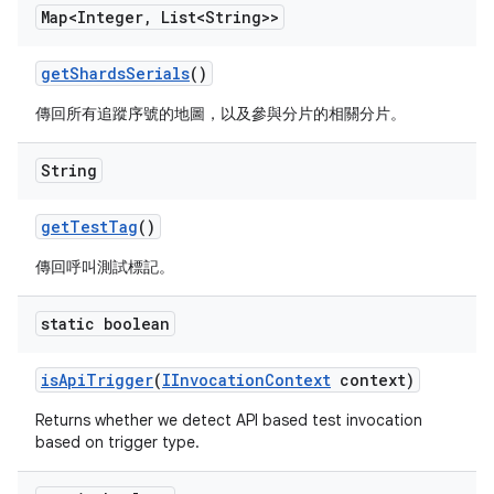
Map<Integer
,
List<String>>
get
Shards
Serials
()
傳回所有追蹤序號的地圖，以及參與分片的相關分片。
String
get
Test
Tag
()
傳回呼叫測試標記。
static boolean
is
Api
Trigger
(
IInvocation
Context
context)
Returns whether we detect API based test invocation
based on trigger type.