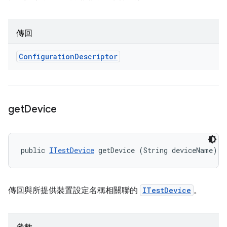
傳回
Configuration
Descriptor
get
Device
public 
ITestDevice
 getDevice (String deviceName)
傳回與所提供裝置設定名稱相關聯的
ITestDevice
。