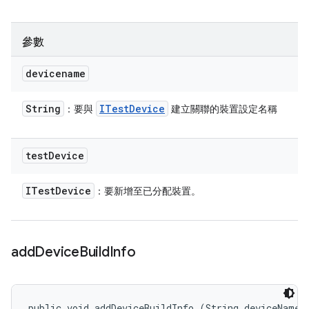
參數
devicename
String
ITest
Device
：要與
建立關聯的裝置設定名稱
test
Device
ITest
Device
：要新增至已分配裝置。
add
Device
Build
Info
public void addDeviceBuildInfo (String deviceName, 