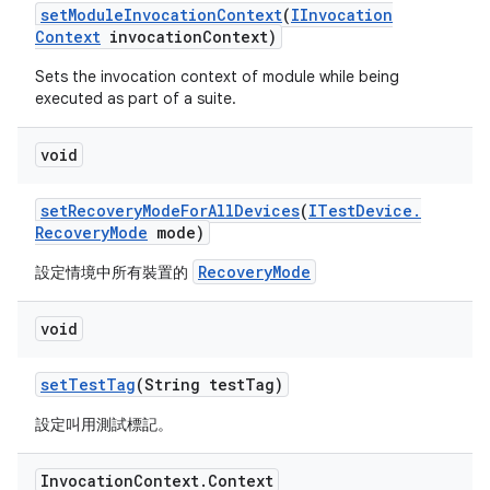
set
Module
Invocation
Context
(
IInvocation
Context
invocation
Context)
Sets the invocation context of module while being
executed as part of a suite.
void
set
Recovery
Mode
For
All
Devices
(
ITest
Device
.
Recovery
Mode
mode)
RecoveryMode
設定情境中所有裝置的
void
set
Test
Tag
(String test
Tag)
設定叫用測試標記。
Invocation
Context
.
Context