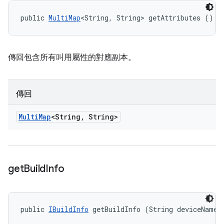
public 
MultiMap
<String, String> getAttributes ()
傳回包含所有叫用屬性的對應副本。
傳回
Multi
Map
<String
,
String>
get
Build
Info
public 
IBuildInfo
 getBuildInfo (String deviceName)