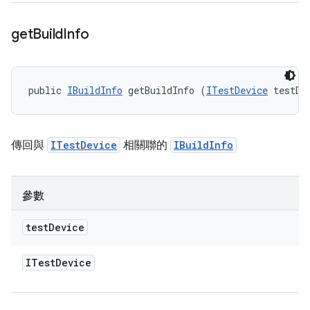
get
Build
Info
public 
IBuildInfo
 getBuildInfo (
ITestDevice
 testDe
傳回與
ITestDevice
相關聯的
IBuildInfo
參數
test
Device
ITest
Device