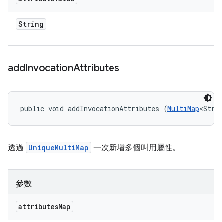
String
add
Invocation
Attributes
public void addInvocationAttributes (
MultiMap
<Stri
透過
UniqueMultiMap
一次新增多個叫用屬性。
參數
attributes
Map