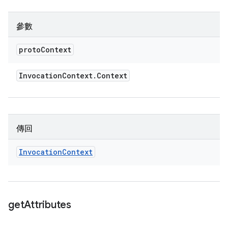
參數
proto
Context
Invocation
Context
.
Context
傳回
Invocation
Context
get
Attributes