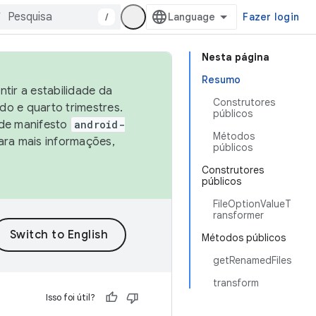
/
Fazer login
Nesta página
Resumo
tir a estabilidade da
Construtores
o e quarto trimestres.
públicos
 de manifesto
android-
Métodos
ara mais informações,
públicos
Construtores
públicos
FileOptionValueT
ransformer
Métodos públicos
getRenamedFiles
transform
Isso foi útil?