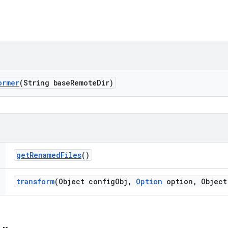
ormer
(String base
Remote
Dir)
get
Renamed
Files
()
transform
(Object config
Obj
,
Option
option
,
Object