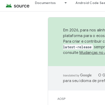
Documentos
Android Code Se
Em 2026, para nos alin
plataforma para o ecos
Para criar e contribuir
latest-release
sempre
consulte
Mudanças no
O G
para seu idioma de pre
AOSP