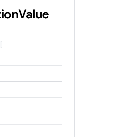
ion
Value
r