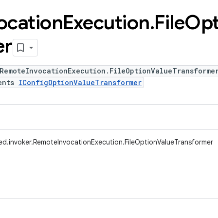
ocation
Execution
.
File
Opt
er
 RemoteInvocationExecution.FileOptionValueTransforme
ents
IConfigOptionValueTransformer
ed.invoker.RemoteInvocationExecution.FileOptionValueTransformer