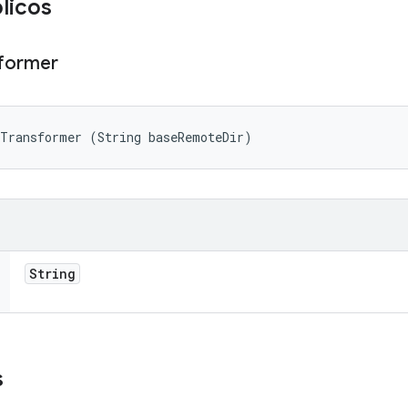
licos
former
eTransformer (String baseRemoteDir)
String
s