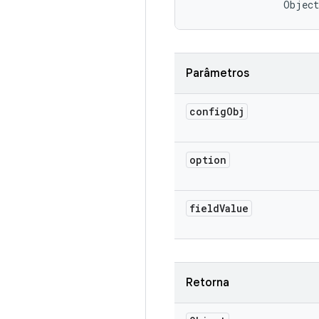
                Object
Parâmetros
config
Obj
option
field
Value
Retorna