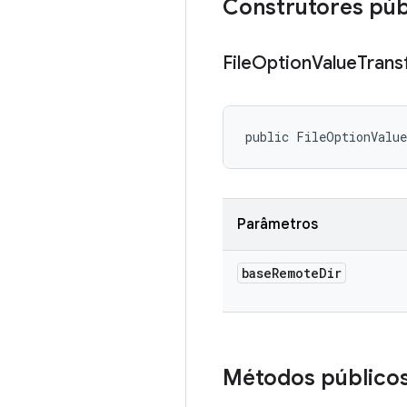
Construtores púb
File
Option
Value
Trans
public FileOptionValu
Parâmetros
base
Remote
Dir
Métodos público