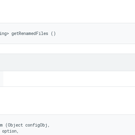
ing> getRenamedFiles ()
m (Object configObj, 

 option, 
