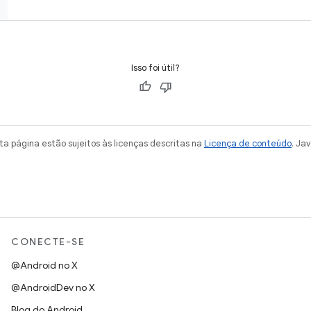
Isso foi útil?
a página estão sujeitos às licenças descritas na
Licença de conteúdo
. Ja
CONECTE-SE
@Android no X
@AndroidDev no X
Blog do Android