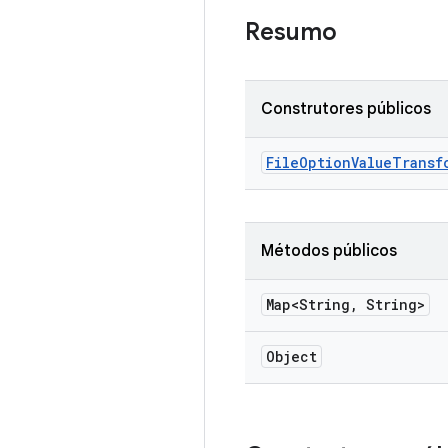
Resumo
Construtores públicos
File
Option
Value
Transf
Métodos públicos
Map<String
,
String>
Object