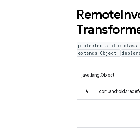
Remote
Inv
Transform
protected static class
extends Object
implem
java.lang.Object
↳
com.android.tradef