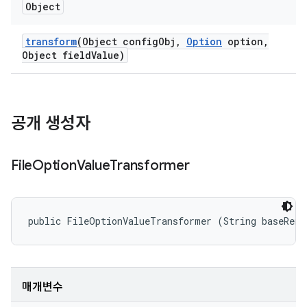
Object
transform
(Object config
Obj
,
Option
option
,
Object field
Value)
공개 생성자
File
Option
Value
Transformer
public FileOptionValueTransformer (String baseRemo
매개변수