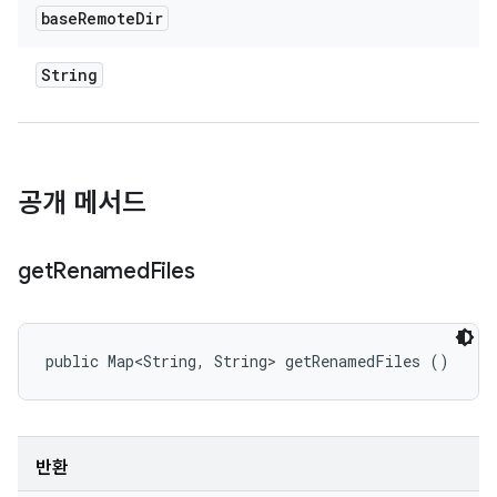
base
Remote
Dir
String
공개 메서드
get
Renamed
Files
public Map<String, String> getRenamedFiles ()
반환