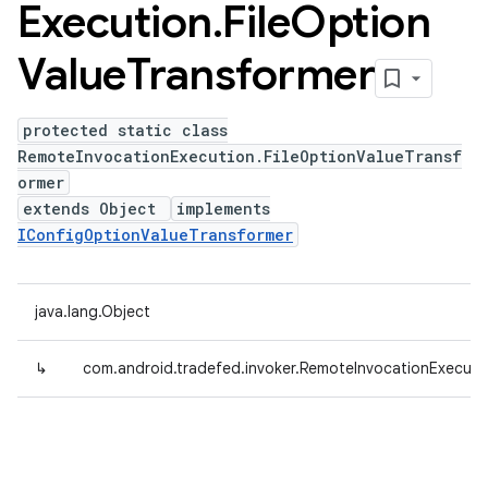
Execution
.
File
Option
Value
Transformer
protected static class
RemoteInvocationExecution.FileOptionValueTransf
ormer
extends Object
implements
IConfigOptionValueTransformer
java.lang.Object
↳
com.android.tradefed.invoker.RemoteInvocationExecuti