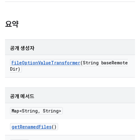
요약
공개 생성자
File
Option
Value
Transformer
(String base
Remote
Dir)
공개 메서드
Map<String
,
String>
get
Renamed
Files
()