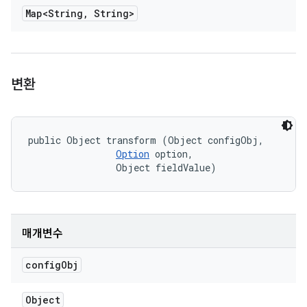
Map<String
,
String>
변환
public Object transform (Object configObj, 

Option
 option, 

                Object fieldValue)
매개변수
config
Obj
Object