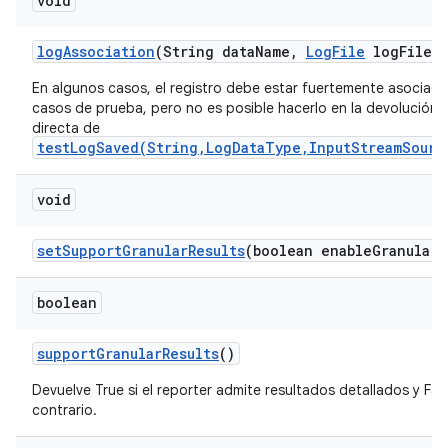
void
log
Association
(String data
Name
,
Log
File
log
File)
En algunos casos, el registro debe estar fuertemente asociado
casos de prueba, pero no es posible hacerlo en la devolución 
directa de
testLogSaved(String,LogDataType,InputStreamSourc
void
set
Support
Granular
Results
(boolean enable
Granular
R
boolean
support
Granular
Results
()
Devuelve True si el reporter admite resultados detallados y Fal
contrario.