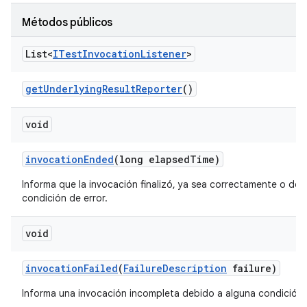
Métodos públicos
List<
ITest
Invocation
Listener
>
get
Underlying
Result
Reporter
()
void
invocation
Ended
(long elapsed
Time)
Informa que la invocación finalizó, ya sea correctamente o deb
condición de error.
void
invocation
Failed
(
Failure
Description
failure)
Informa una invocación incompleta debido a alguna condición d