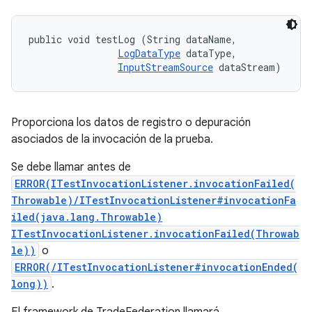
public void testLog (String dataName, 

LogDataType
 dataType, 

InputStreamSource
 dataStream)
Proporciona los datos de registro o depuración
asociados de la invocación de la prueba.
Se debe llamar antes de
ERROR(ITestInvocationListener.invocationFailed(
Throwable)/ITestInvocationListener#invocationFa
iled(java.lang.Throwable)
ITestInvocationListener.invocationFailed(Throwab
le))
o
ERROR(/ITestInvocationListener#invocationEnded(
long))
.