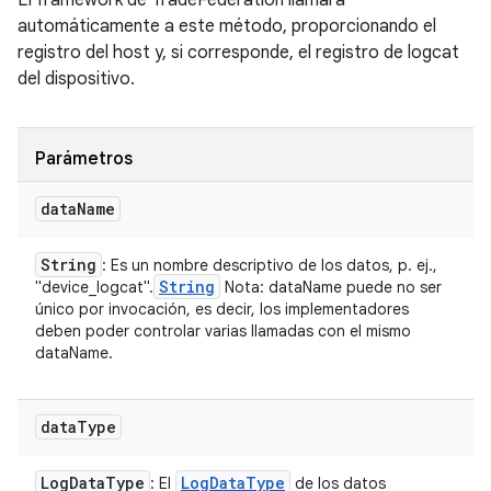
El framework de TradeFederation llamará
automáticamente a este método, proporcionando el
registro del host y, si corresponde, el registro de logcat
del dispositivo.
Parámetros
data
Name
String
: Es un nombre descriptivo de los datos, p. ej.,
String
"device_logcat".
Nota: dataName puede no ser
único por invocación, es decir, los implementadores
deben poder controlar varias llamadas con el mismo
dataName.
data
Type
Log
Data
Type
Log
Data
Type
: El
de los datos