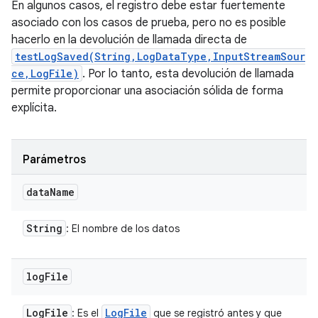
En algunos casos, el registro debe estar fuertemente
asociado con los casos de prueba, pero no es posible
hacerlo en la devolución de llamada directa de
testLogSaved(String,LogDataType,InputStreamSour
ce,LogFile)
. Por lo tanto, esta devolución de llamada
permite proporcionar una asociación sólida de forma
explícita.
Parámetros
data
Name
String
: El nombre de los datos
log
File
Log
File
Log
File
: Es el
que se registró antes y que