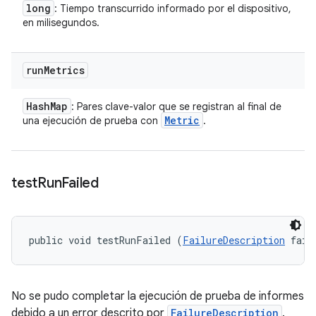
long
: Tiempo transcurrido informado por el dispositivo,
en milisegundos.
run
Metrics
Hash
Map
: Pares clave-valor que se registran al final de
Metric
una ejecución de prueba con
.
test
Run
Failed
public void testRunFailed (
FailureDescription
 fail
No se pudo completar la ejecución de prueba de informes
debido a un error descrito por
FailureDescription
.