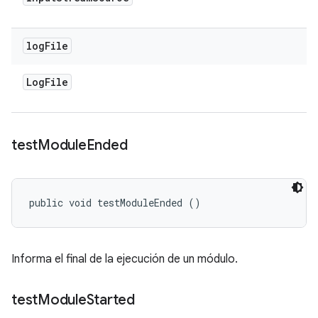
log
File
Log
File
test
Module
Ended
public void testModuleEnded ()
Informa el final de la ejecución de un módulo.
test
Module
Started