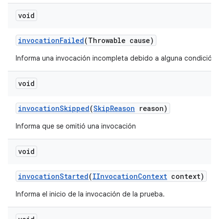
void
invocation
Failed
(Throwable cause)
Informa una invocación incompleta debido a alguna condición d
void
invocation
Skipped
(
Skip
Reason
reason)
Informa que se omitió una invocación
void
invocation
Started
(
IInvocation
Context
context)
Informa el inicio de la invocación de la prueba.