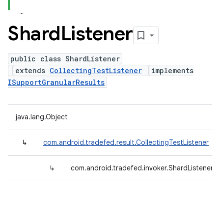
Shard
Listener
public class ShardListener
extends
CollectingTestListener
implements
ISupportGranularResults
java.lang.Object
↳
com.android.tradefed.result.CollectingTestListener
↳
com.android.tradefed.invoker.ShardListener