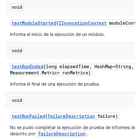
void
test
Module
Started
(
IInvocation
Context
module
Conte
Informa el inicio de la ejecución de un módulo.
void
test
Run
Ended
(long elapsed
Time
,
Hash
Map<String
,
Me
Measurement
.
Metric> run
Metrics)
Informa el final de una ejecución de prueba.
void
test
Run
Failed
(
Failure
Description
failure)
No se pudo completar la ejecución de prueba de informes debi
FailureDescription
descrito por
.