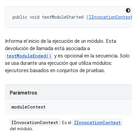
public void testModuleStarted (
IInvocationContext
 
Informa el inicio de la ejecución de un módulo. Esta
devolución de llamada está asociada a
testModuleEnded()
y es opcional en la secuencia. Solo
se usa durante una ejecución que utiliza módulos:
ejecutores basados en conjuntos de pruebas.
Parámetros
module
Context
IInvocation
Context
IInvocation
Context
: Es el
del módulo.