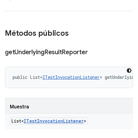
Métodos públicos
get
Underlying
Result
Reporter
public List<
ITestInvocationListener
> getUnderlying
Muestra
List<
ITest
Invocation
Listener
>