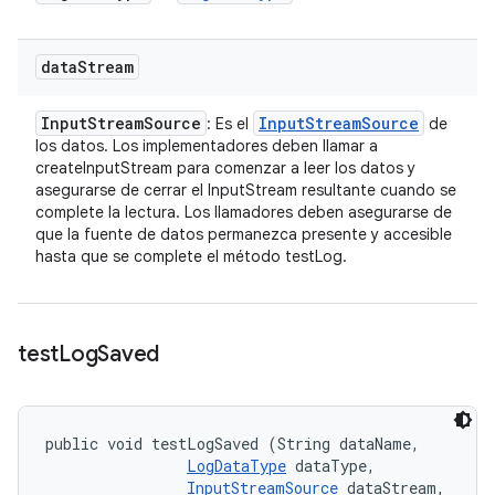
data
Stream
Input
Stream
Source
Input
Stream
Source
: Es el
de
los datos. Los implementadores deben llamar a
createInputStream para comenzar a leer los datos y
asegurarse de cerrar el InputStream resultante cuando se
complete la lectura. Los llamadores deben asegurarse de
que la fuente de datos permanezca presente y accesible
hasta que se complete el método testLog.
test
Log
Saved
public void testLogSaved (String dataName, 

LogDataType
 dataType, 

InputStreamSource
 dataStream, 
