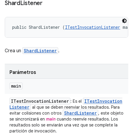
Shard
Listener
public ShardListener (
ITestInvocationListener
 main
Crea un
ShardListener
.
Parámetros
main
ITest
Invocation
Listener
ITest
Invocation
: Es el
Listener
al que se deben reenviar los resultados. Para
Shard
Listener
evitar colisiones con otros
, este objeto
se sincronizará en
main
cuando reenvíe resultados. Los
resultados solo se enviarán una vez que se complete la
partición de invocación.