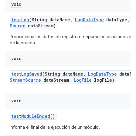
void
test
Log
(String data
Name
,
Log
Data
Type
data
Type
,
I
Source
data
Stream)
Proporciona los datos de registro o depuración asociados de 
de la prueba.
void
test
Log
Saved
(String data
Name
,
Log
Data
Type
data
Ty
Stream
Source
data
Stream
,
Log
File
log
File)
void
test
Module
Ended
()
Informa el final de la ejecución de un módulo.