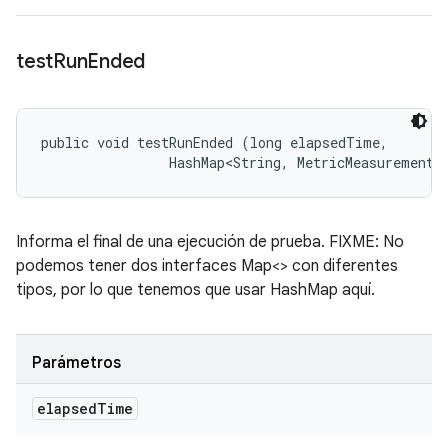
test
Run
Ended
public void testRunEnded (long elapsedTime, 

                HashMap<String, MetricMeasurement.
Informa el final de una ejecución de prueba. FIXME: No
podemos tener dos interfaces Map<> con diferentes
tipos, por lo que tenemos que usar HashMap aquí.
Parámetros
elapsed
Time