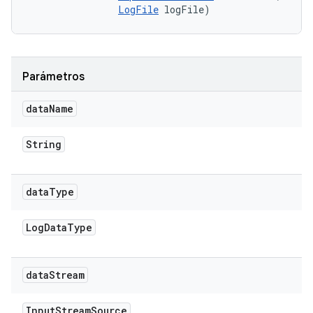
LogFile
 logFile)
Parámetros
data
Name
String
data
Type
Log
Data
Type
data
Stream
Input
Stream
Source