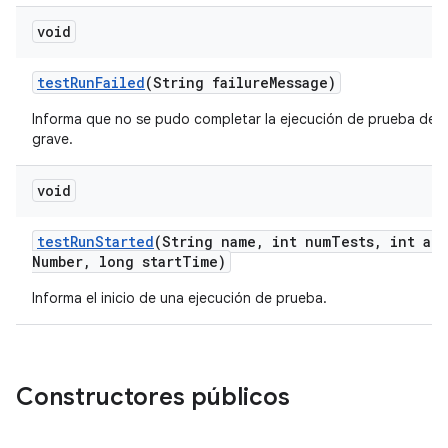
void
test
Run
Failed
(String failure
Message)
Informa que no se pudo completar la ejecución de prueba debi
grave.
void
test
Run
Started
(String name
,
int num
Tests
,
int att
Number
,
long start
Time)
Informa el inicio de una ejecución de prueba.
Constructores públicos