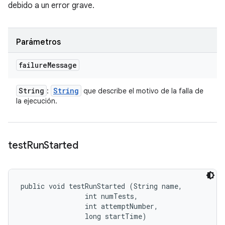
debido a un error grave.
Parámetros
failure
Message
String
String
:
que describe el motivo de la falla de
la ejecución.
test
Run
Started
public void testRunStarted (String name, 

                int numTests, 

                int attemptNumber, 

                long startTime)