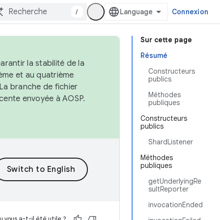
/
Connexion
Sur cette page
Résumé
antir la stabilité de la
Constructeurs
ème et au quatrième
publics
 La branche de fichier
Méthodes
récente envoyée à AOSP.
publiques
Constructeurs
publics
ShardListener
Méthodes
publiques
getUnderlyingRe
sultReporter
invocationEnded
 vous a-t-il été utile ?