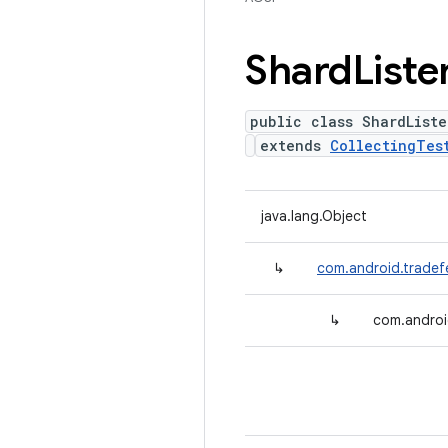
Shard
Liste
public class ShardListe
extends
CollectingTes
java.lang.Object
↳
com.android.tradefe
↳
com.androi