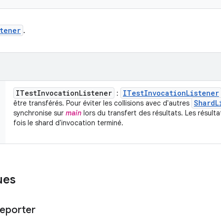
tener
.
ITest
Invocation
Listener
ITest
Invocation
Listener
:
Shard
L
être transférés. Pour éviter les collisions avec d'autres
synchronise sur
main
lors du transfert des résultats. Les résult
fois le shard d'invocation terminé.
ues
eporter