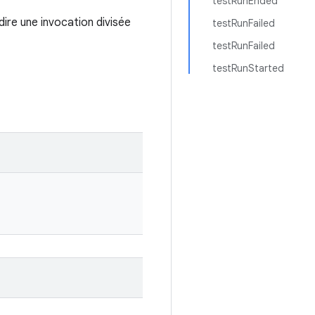
testRunEnded
dire une invocation divisée
testRunFailed
testRunFailed
testRunStarted