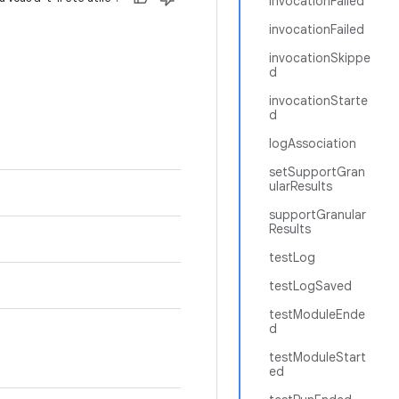
invocationFailed
invocationFailed
invocationSkippe
d
invocationStarte
d
logAssociation
setSupportGran
ularResults
supportGranular
Results
testLog
testLogSaved
testModuleEnde
d
testModuleStart
ed