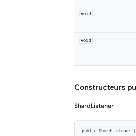
void
void
Constructeurs pu
Shard
Listener
public ShardListener (