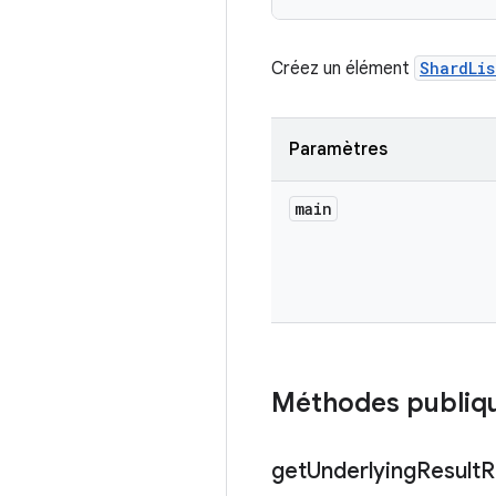
Créez un élément
ShardLis
Paramètres
main
Méthodes publiq
get
Underlying
Result
R