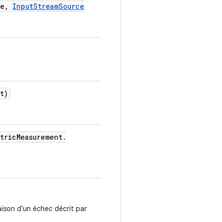
e
,
Input
Stream
Source
t)
tric
Measurement
.
aison d'un échec décrit par