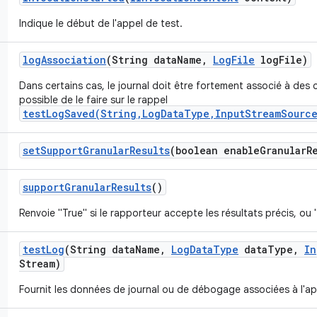
Indique le début de l'appel de test.
log
Association
(String data
Name
,
Log
File
log
File)
Dans certains cas, le journal doit être fortement associé à des c
possible de le faire sur le rappel
testLogSaved(String,LogDataType,InputStreamSource
set
Support
Granular
Results
(boolean enable
Granular
R
support
Granular
Results
()
Renvoie "True" si le rapporteur accepte les résultats précis, ou 
test
Log
(String data
Name
,
Log
Data
Type
data
Type
,
In
Stream)
Fournit les données de journal ou de débogage associées à l'ap