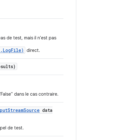
as de test, mais il n'est pas
,LogFile)
direct.
esults)
"False" dans le cas contraire.
put
Stream
Source
data
pel de test.