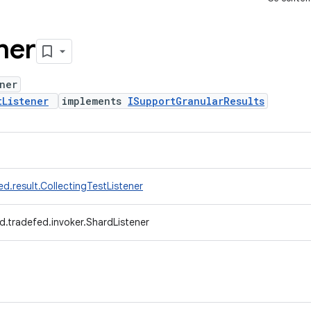
ner
ner
tListener
implements
ISupportGranularResults
d.result.CollectingTestListener
d.tradefed.invoker.ShardListener