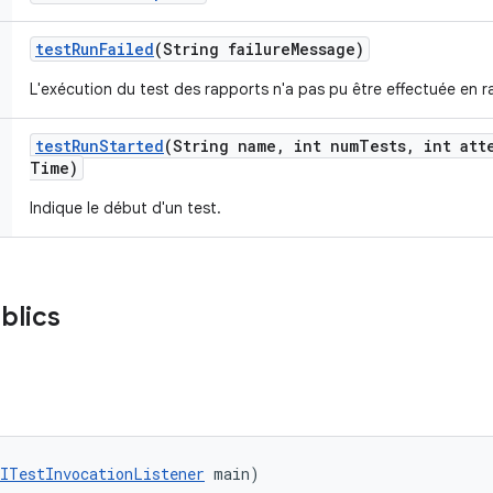
test
Run
Failed
(String failure
Message)
L'exécution du test des rapports n'a pas pu être effectuée en ra
test
Run
Started
(String name
,
int num
Tests
,
int att
Time)
Indique le début d'un test.
blics
ITestInvocationListener
 main)