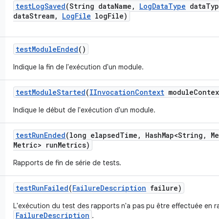
test
Log
Saved
(String data
Name
,
Log
Data
Type
data
Typ
data
Stream
,
Log
File
log
File)
test
Module
Ended
()
Indique la fin de l'exécution d'un module.
test
Module
Started
(
IInvocation
Context
module
Contex
Indique le début de l'exécution d'un module.
test
Run
Ended
(long elapsed
Time
,
Hash
Map<String
,
Me
Metric> run
Metrics)
Rapports de fin de série de tests.
test
Run
Failed
(
Failure
Description
failure)
L'exécution du test des rapports n'a pas pu être effectuée en r
FailureDescription
.