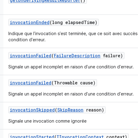
get
Underlying
Result
Reporter
()
invocation
Ended
(long elapsed
Time)
Indique que l'invocation s'est terminée, que ce soit avec succès
condition d'erreur.
invocation
Failed
(
Failure
Description
failure)
Signale un appel incomplet en raison d'une condition d'erreur.
invocation
Failed
(Throwable cause)
Signale un appel incomplet en raison d'une condition d'erreur.
invocation
Skipped
(
Skip
Reason
reason)
Signale une invocation comme ignorée
invocation
Started
(
IInvocation
Context
context)