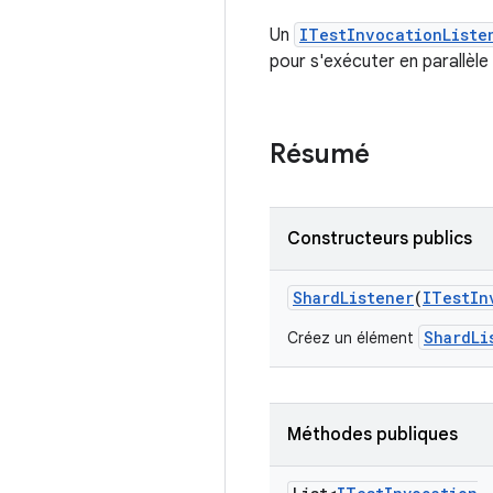
Un
ITestInvocationListe
pour s'exécuter en parallèle
Résumé
Constructeurs publics
Shard
Listener
(
ITest
In
ShardLi
Créez un élément
Méthodes publiques