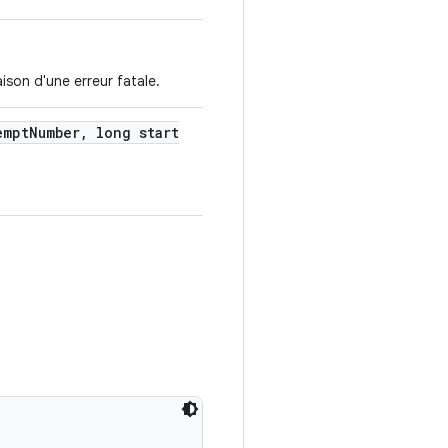
ison d'une erreur fatale.
empt
Number
,
long start