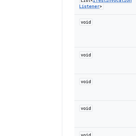
List<
ITest
Invocation
Listener
>
void
void
void
void
void