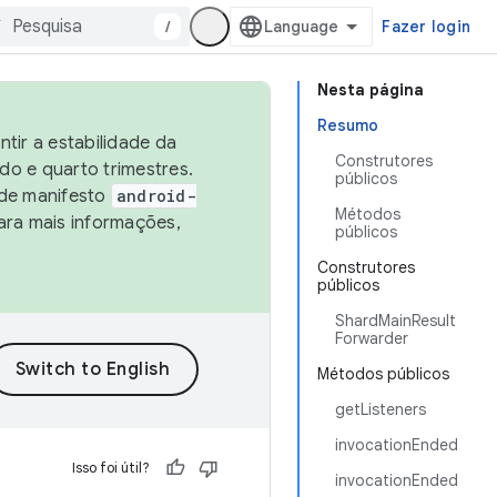
/
Fazer login
Nesta página
Resumo
tir a estabilidade da
Construtores
o e quarto trimestres.
públicos
 de manifesto
android-
Métodos
ara mais informações,
públicos
Construtores
públicos
ShardMainResult
Forwarder
Métodos públicos
getListeners
invocationEnded
Isso foi útil?
invocationEnded