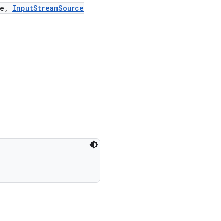
e
,
Input
Stream
Source