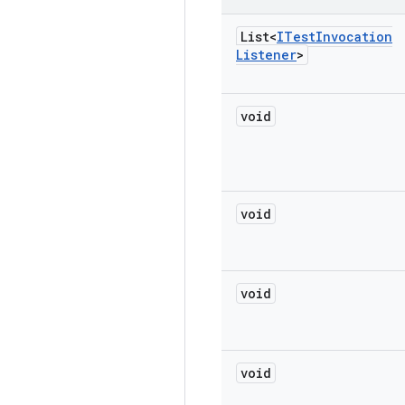
List<
ITest
Invocation
Listener
>
void
void
void
void