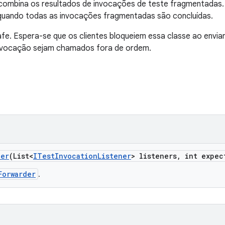
combina os resultados de invocações de teste fragmentadas. 
 quando todas as invocações fragmentadas são concluídas.
fe. Espera-se que os clientes bloqueiem essa classe ao envia
 invocação sejam chamados fora de ordem.
der
(List<
ITest
Invocation
Listener
> listeners
,
int expec
Forwarder
.