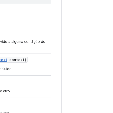
evido a alguma condição de
text
context)
ncluído.
e erro.