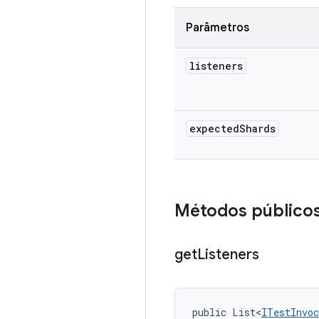
Parâmetros
listeners
expected
Shards
Métodos público
get
Listeners
public List<
ITestInvoc