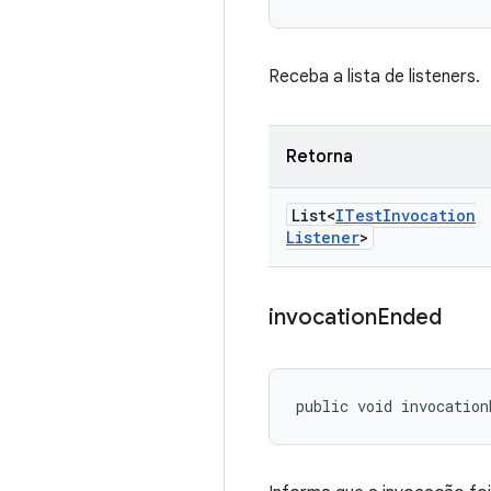
Receba a lista de listeners.
Retorna
List<
ITest
Invocation
Listener
>
invocation
Ended
public void invocation