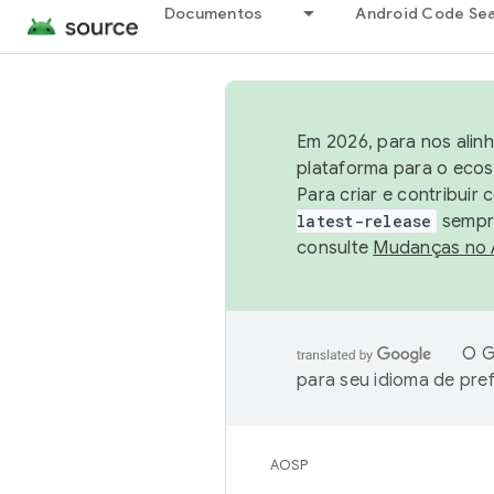
Documentos
Android Code Se
Em 2026, para nos alin
plataforma para o ecos
Para criar e contribuir
latest-release
sempre
consulte
Mudanças no
O G
para seu idioma de pre
AOSP