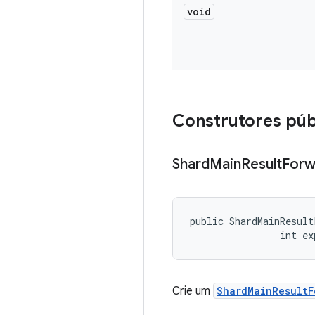
void
Construtores púb
Shard
Main
Result
Forw
public ShardMainResult
                int ex
Crie um
ShardMainResultF