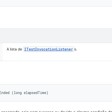
ITest
Invocation
Listener
A lista de
s.
Ended (long elapsedTime)