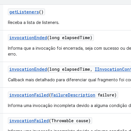
get
Listeners
()
Receba a lista de listeners.
invocation
Ended
(long elapsed
Time)
Informa que a invocação foi encerrada, seja com sucesso ou d
erro.
invocation
Ended
(long elapsed
Time
,
IInvocation
Con
Callback mais detalhado para diferenciar qual fragmento foi co
invocation
Failed
(
Failure
Description
failure)
Informa uma invocação incompleta devido a alguma condição d
invocation
Failed
(Throwable cause)