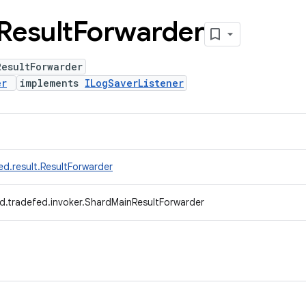
Result
Forwarder
ResultForwarder
er
implements
ILogSaverListener
d.result.ResultForwarder
d.tradefed.invoker.ShardMainResultForwarder