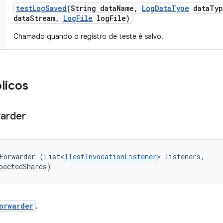
test
Log
Saved
(String data
Name
,
Log
Data
Type
data
Typ
data
Stream
,
Log
File
log
File)
Chamado quando o registro de teste é salvo.
licos
arder
Forwarder (List<
ITestInvocationListener
> listeners, 

pectedShards)
orwarder
.