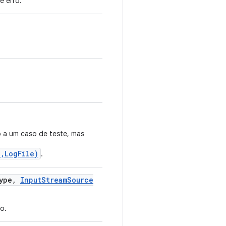
e erro.
o a um caso de teste, mas
,LogFile)
.
ype
,
Input
Stream
Source
o.