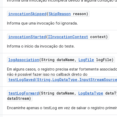
Informa uma invocação incompleta devido a alguma condição d
invocation
Skipped
(
Skip
Reason
reason)
Informa que uma invocação foi ignorada.
invocation
Started
(
IInvocation
Context
context)
Informa o início da invocação do teste.
log
Association
(String data
Name
,
Log
File
log
File)
Em alguns casos, o registro precisa estar fortemente associad
não é possível fazer isso no callback direto do
testLogSaved(String,LogDataType,InputStreamSource
test
Log
Forward
(String data
Name
,
Log
Data
Type
data
T
data
Stream)
Encaminhe apenas o testLog em vez de salvar o registro primeir