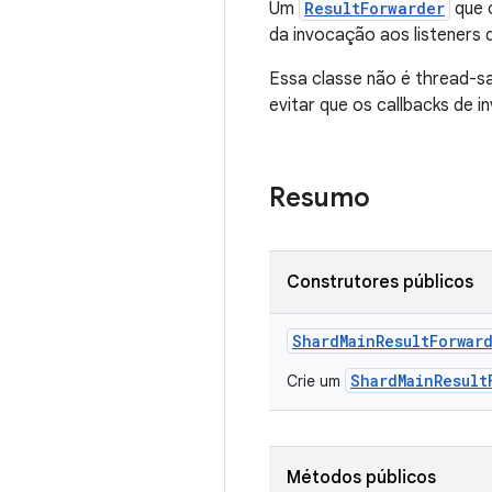
Um
ResultForwarder
que 
da invocação aos listeners
Essa classe não é thread-sa
evitar que os callbacks de
Resumo
Construtores públicos
Shard
Main
Result
Forwar
ShardMainResult
Crie um
Métodos públicos