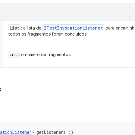
List
ITest
Invocation
Listener
: a lista de
para encaminha
todos os fragmentos forem concluídos
int
: o número de fragmentos
s
ationListener
> getListeners ()