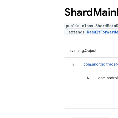
Shard
Main
public class ShardMain
extends
ResultForward
java.lang.Object
↳
com.android.tradefe
↳
com.androi